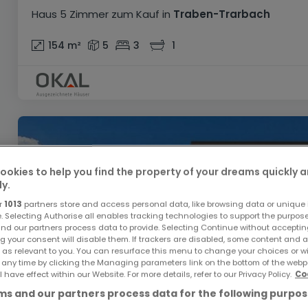
Haus
5 Zimmer
zum Kauf
in
Traben-Trarbach
154
m²
5
3
1
ookies to help you find the property of your dreams quickly 
ly.
r
1013
partners store and access personal data, like browsing data or unique i
e. Selecting Authorise all enables tracking technologies to support the purpo
nd our partners process data to provide. Selecting Continue without acceptin
g your consent will disable them. If trackers are disabled, some content and 
 as relevant to you. You can resurface this menu to change your choices or 
 any time by clicking the Managing parameters link on the bottom of the webp
l have effect within our Website. For more details, refer to our Privacy Policy.
Co
s and our partners process data for the following purpos