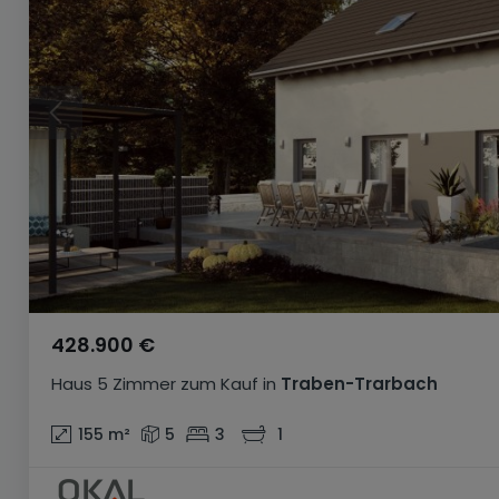
428.900 €
Haus
5 Zimmer
zum Kauf
in
Traben-Trarbach
155
m²
5
3
1