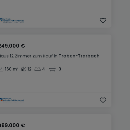
249.000 €
Haus
12 Zimmer
zum Kauf
in
Traben-Trarbach
160
m²
12
4
3
499.000 €