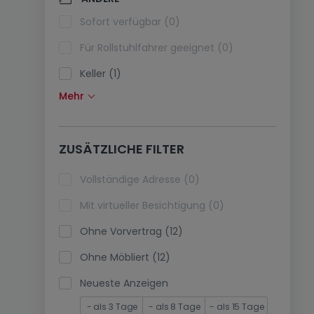
Klimaanlagen (0)
Sofort verfügbar (0)
Glasfaser (0)
Für Rollstuhlfahrer geeignet (0)
Keller (1)
Mehr
Dachboden (0)
Fahrstuhl (0)
ZUSÄTZLICHE FILTER
immobilienleibrente (0)
Ferienimmobilien (0)
Vollständige Adresse (0)
Mit virtueller Besichtigung (0)
Ohne Vorvertrag (12)
Ohne Möbliert (12)
Neueste Anzeigen
- als 3 Tage
- als 8 Tage
- als 15 Tage