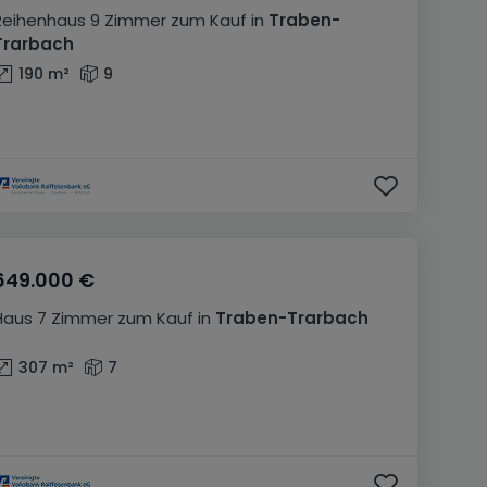
Reihenhaus
9 Zimmer
zum Kauf
in
Traben-
Trarbach
190
m²
9
649.000 €
Haus
7 Zimmer
zum Kauf
in
Traben-Trarbach
307
m²
7