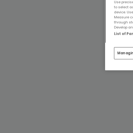
Use precise
to select a
device. Use
Measure co
through st
Develop and
List of P
Managi