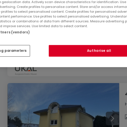
 geolocation data. Actively scan device characteristics for identification. Use
dvertising. Create profiles to personalise content. Store and/or access informa
 profiles to select personalised content. Create profiles for personalised adver
ntent performance. Use profiles to select personalised advertising. Underst
atistics or combinations of data from different sources. Measure advertising 
 improve services. Use limited data to select content.
479.900 €
artners (vendors)
Haus
4 Zimmer
zum Kauf
in
Traben-Trarbach
ng parameters
Authorise all
107
m²
4
3
1