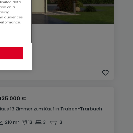
 limited data
tion on a
tising.
and audiences
performance.
435.000 €
Haus
13 Zimmer
zum Kauf
in
Traben-Trarbach
210
m²
13
3
3