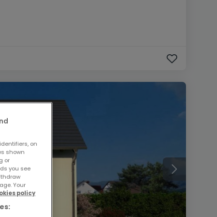
and
dentifiers, on
ses shown
g or
ads you see
withdraw
age. Your
okies policy
es: