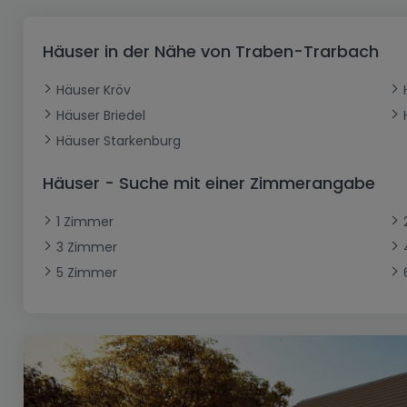
Büro
Kein Bauland
Schloss
Dreigeschossige Wohnung
Garage - Parkplatz
Gewerbe
Loft
Büro
Hof
Carport
Gewerbliches Grundstück
Häuser in der Nähe von Traben-Trarbach
Ladenfläche
Bauernhaus
Dachgeschoss
Garage
Häuser Kröv
Landhaus
Erdgeschoss
Geschäft
Häuser Briedel
Bungalow
Restaurant
Häuser Starkenburg
Ebenerdiges Haus
Hotel
Häuser - Suche mit einer Zimmerangabe
Lagerfläche
Ferienunterkunft
1 Zimmer
Landwirtschaftlicher Betrieb
3 Zimmer
5 Zimmer