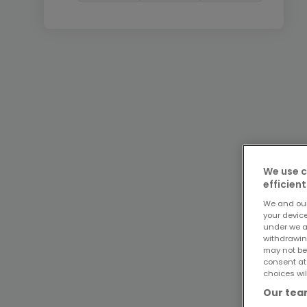
We use c
efficient
We and ou
your devic
under we a
withdrawin
may not be
consent at
choices wil
Our team