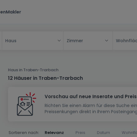
ten
Makler
Zimmer
Wohnflä
Haus
Alle
Haus
Haus in Traben-Trarbach
Wohnung
Haus
12 Häuser in Traben-Trarbach
Neubauprojekt
Einfamilienhaus
Wohnung
Vorschau auf neue Inserate und Prei
Haus bauen
Reihenhaus
Schlafzimmer
Wohnanlage
Richten Sie einen Alarm für diese Suche e
Renditeobjekt
1-Zimmer-Apartment
Doppelhaushälfte
Musterhaus
Wohnsiedlung
Preissenkungen direkt in Ihrem Posteingang
Grundstück
Penthouse-Wohnung
Renditeobjekt
Villa
Grundstück + Haus
Garage - Parkplatz
Rohbau
Bauland
Herrenhaus
Maisonnette
Sortieren nach:
Relevanz
Preis
Datum
Wohnfl