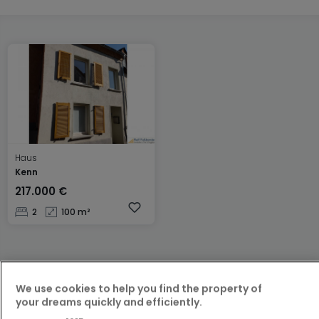
Haus
Kenn
217.000 €
2
100 m²
We use cookies to help you find the property of
your dreams quickly and efficiently.
Über Ralf Faßbender Immobilien,