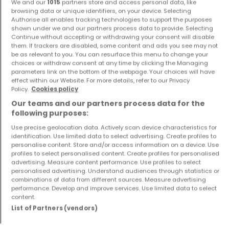
We and our
1015
partners store and access personal data, like
Trier
browsing data or unique identifiers, on your device. Selecting
Authorise all enables tracking technologies to support the purposes
shown under we and our partners process data to provide. Selecting
Continue without accepting or withdrawing your consent will disable
Ralf Faßbender Immobilien, seit 1997 Ihr kompetenter Partner 
them. If trackers are disabled, some content and ads you see may not
be as relevant to you. You can resurface this menu to change your
für den Verkauf und die Vermietung von Wohn-, Anlage-, 
choices or withdraw consent at any time by clicking the Managing
und Gewerbeimmobilien in Trier und Umgebung.

parameters link on the bottom of the webpage. Your choices will have
effect within our Website. For more details, refer to our Privacy
Policy.
Cookies policy
Möchten Sie Ihre Immobilie verkaufen oder vermieten?

Our teams and our partners process data for the
Mehr anzeigen
following purposes:
Vertrauen Sie auf über 28 Jahre Erfahrung.

Use precise geolocation data. Actively scan device characteristics for
Dienstleistungen
Ich freue mich auf Ihre Kontaktaufnahme und berate Sie 
identification. Use limited data to select advertising. Create profiles to
personalise content. Store and/or access information on a device. Use
gerne, kompetent und kostenlos. Tel.: 0049 171 4911511 u. 0049 
Verkauf
,
Mieten
,
Kostenlose Bewertung
profiles to select personalised content. Create profiles for personalised
651 39902 oder per E-Mail an: info@fassbender-
advertising. Measure content performance. Use profiles to select
Andere Links
immobilien.de
personalised advertising. Understand audiences through statistics or
combinations of data from different sources. Measure advertising
Website
Impressum
performance. Develop and improve services. Use limited data to select
content.
List of Partners (vendors)