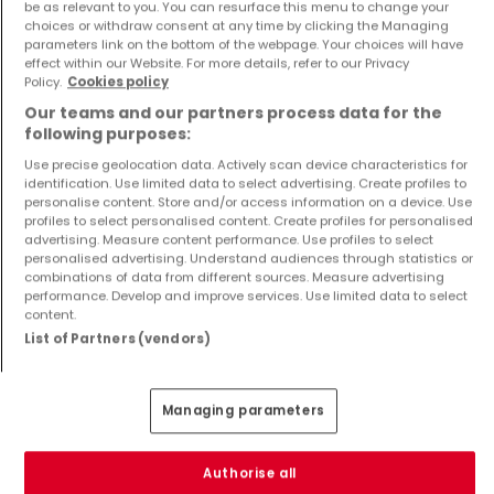
be as relevant to you. You can resurface this menu to change your
Das Team vor Ort besteht aus mehr als 6 Personen, die 
Verkauf
,
Mieten
,
Verwaltung
,
Bauunternehmen
,
Kostenlose
choices or withdraw consent at any time by clicking the Managing
Ihnen täglich zu Diensten sind!

Bewertung
,
Finanzplanung
parameters link on the bottom of the webpage. Your choices will have
effect within our Website. For more details, refer to our Privacy
3 Agenturen im ganzen Land

Policy.
Cookies policy
Sprachen
34 A.v les bains /Mondorf-les-bains

Our teams and our partners process data for the
Französisch
,
Englisch
,
Deutsch
,
Lëtzebuergesch
,
Português
,
68 rue des champs / Helmsange
following purposes:
Italiano
,
Arabian
Use precise geolocation data. Actively scan device characteristics for
Andere Links
identification. Use limited data to select advertising. Create profiles to
personalise content. Store and/or access information on a device. Use
profiles to select personalised content. Create profiles for personalised
Website
advertising. Measure content performance. Use profiles to select
personalised advertising. Understand audiences through statistics or
combinations of data from different sources. Measure advertising
performance. Develop and improve services. Use limited data to select
content.
Auszeichnungen
List of Partners (vendors)
Managing parameters
Authorise all
Seit mehr als 5