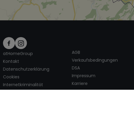
AGB
atHomeGroup
Verkaufsbedingungen
Kontakt
DSA
Datenschutzerklärung
Impressum
Cookies
Kontaktieren
Karriere
Internetkriminalität
© 2000 -
2026
atHome International S.à.r.l.
Eduard-Becking-Strasse 5 D - 54293 Trier
Privatperson