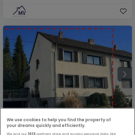
We use cookies to help you find the property of
your dreams quickly and efficiently.
278.000 €
We and our
1013
partners store and access personal data, like