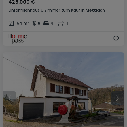
425.000 €
Einfamilienhaus
8 Zimmer
zum Kauf
in
Mettlach
164
m²
8
4
1