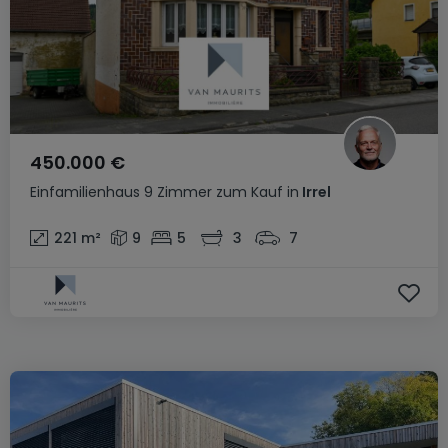
450.000 €
Einfamilienhaus
9 Zimmer
zum Kauf
in
Irrel
221
m²
9
5
3
7