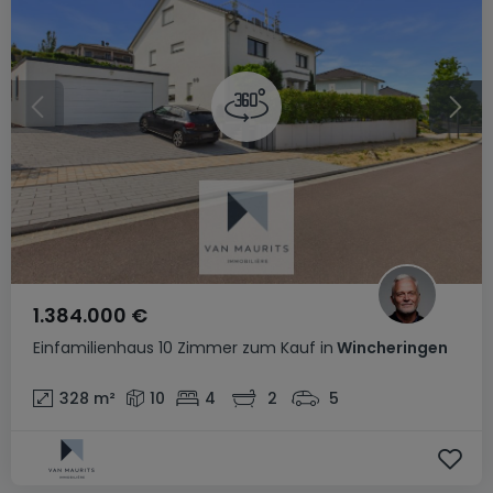
1.384.000 €
Einfamilienhaus
10 Zimmer
zum Kauf
in
Wincheringen
328
m²
10
4
2
5