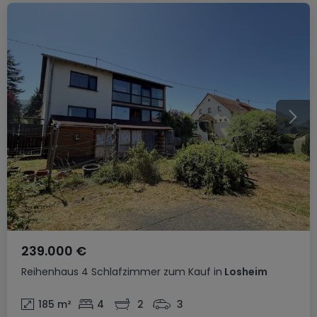
239.000 €
Reihenhaus
4 Schlafzimmer
zum Kauf
in
Losheim
185
m²
4
2
3