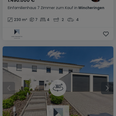
1.490.000 €
Einfamilienhaus
7 Zimmer
zum Kauf
in
Wincheringen
230
m²
7
4
2
4