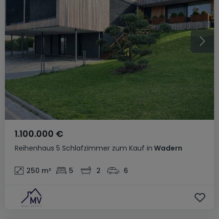
1.100.000 €
Reihenhaus
5 Schlafzimmer
zum Kauf
in
Wadern
250
m²
5
2
6