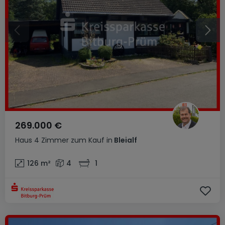
269.000 €
Haus
4 Zimmer
zum Kauf
in
Bleialf
126
m²
4
1