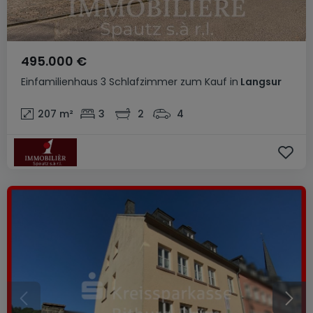
495.000 €
Einfamilienhaus
3 Schlafzimmer
zum Kauf
in
Langsur
207
m²
3
2
4