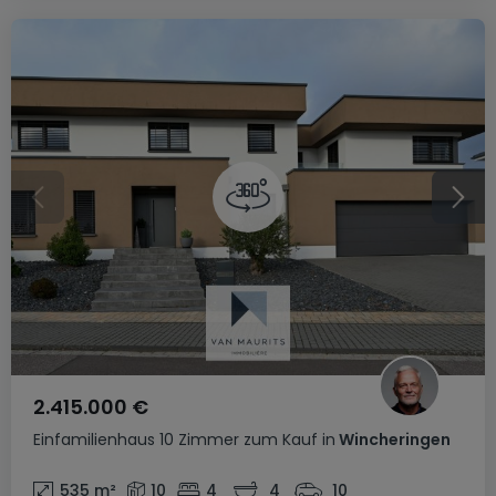
2.415.000 €
Einfamilienhaus
10 Zimmer
zum Kauf
in
Wincheringen
535
m²
10
4
4
10