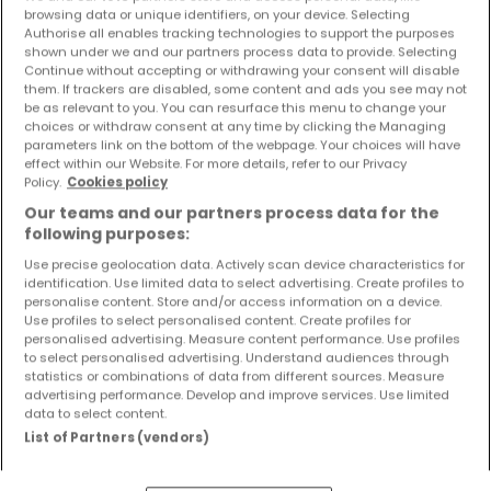
browsing data or unique identifiers, on your device. Selecting
Reihenhaus
2 Schlafzimmer
zum Kauf
in
Merzig
Authorise all enables tracking technologies to support the purposes
shown under we and our partners process data to provide. Selecting
120
m²
2
1
2
Continue without accepting or withdrawing your consent will disable
them. If trackers are disabled, some content and ads you see may not
be as relevant to you. You can resurface this menu to change your
choices or withdraw consent at any time by clicking the Managing
parameters link on the bottom of the webpage. Your choices will have
effect within our Website. For more details, refer to our Privacy
Policy.
Cookies policy
Our teams and our partners process data for the
following purposes:
Use precise geolocation data. Actively scan device characteristics for
identification. Use limited data to select advertising. Create profiles to
personalise content. Store and/or access information on a device.
Use profiles to select personalised content. Create profiles for
personalised advertising. Measure content performance. Use profiles
to select personalised advertising. Understand audiences through
statistics or combinations of data from different sources. Measure
advertising performance. Develop and improve services. Use limited
data to select content.
List of Partners (vendors)