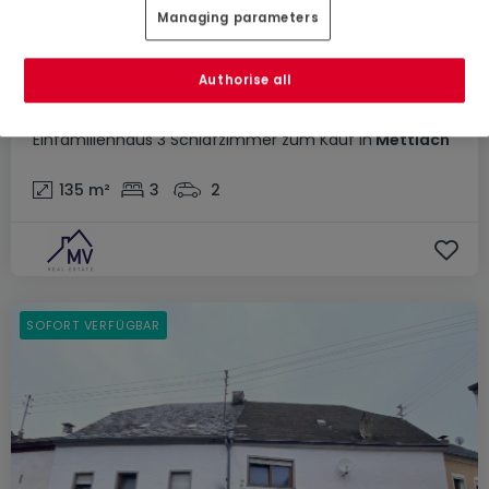
Managing parameters
Authorise all
189.000 €
Einfamilienhaus
3 Schlafzimmer
zum Kauf
in
Mettlach
135
m²
3
2
SOFORT VERFÜGBAR