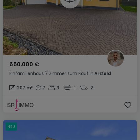
650.000 €
Einfamilienhaus
7 Zimmer
zum Kauf
in
Arzfeld
207
m²
7
3
1
2
NEU