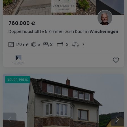
760.000 €
Doppelhaushälfte
5 Zimmer
zum Kauf
in
Wincheringen
170
m²
5
3
2
7
NEUER PREIS