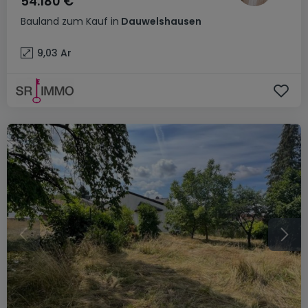
54.180 €
Bauland
zum Kauf
in
Dauwelshausen
9,03
Ar