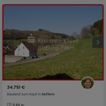
34.751 €
Bauland
zum Kauf
in
Seffern
5,89
Ar