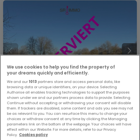
We use cookies to help you find the property of
your dreams quickly and efficiently.
We and our
1013
partners store and access personal data, like
browsing data or unique identifiers, on your device. Selecting
Authorise all enables tracking technologies to support the purposes
shown under we and our partners process data to provide. Selecting
Continue without accepting or withdrawing your consent will disable
them. If trackers are disabled, some content and ads you see may not
150.000 €
be as relevant to you. You can resurface this menu to change your
Bauland
zum Kauf
in
Arzfeld
choices or withdraw consent at any time by clicking the Managing
parameters link on the bottom of the webpage. Your choices will have
effect within our Website. For more details, refer to our Privacy
40,83
Ar
Policy.
Cookies policy