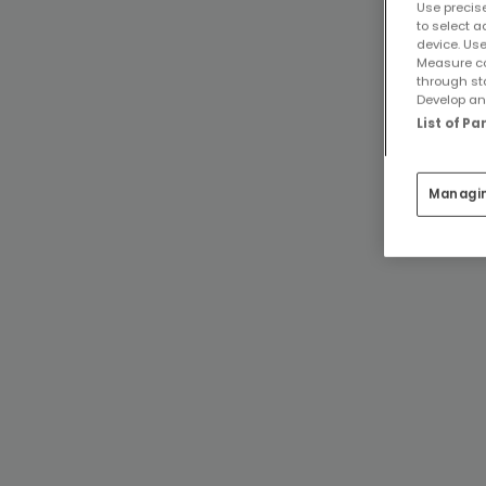
Use precise
to select a
device. Use
Measure co
through st
Develop and
List of P
Managi