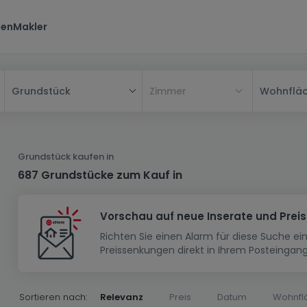
ten
Makler
Zimmer
Wohnflä
Grundstück
Alle
Haus
Grundstück kaufen in
Wohnung
Haus
687 Grundstücke zum Kauf in
Neubauprojekt
Einfamilienhaus
Wohnung
Vorschau auf neue Inserate und Prei
Haus bauen
Reihenhaus
Schlafzimmer
Wohnanlage
Richten Sie einen Alarm für diese Suche e
Renditeobjekt
1-Zimmer-Apartment
Doppelhaushälfte
Musterhaus
Wohnsiedlung
Preissenkungen direkt in Ihrem Posteingang
Grundstück
Penthouse-Wohnung
Renditeobjekt
Villa
Grundstück + Haus
Garage - Parkplatz
Rohbau
Bauland
Herrenhaus
Maisonnette
Sortieren nach:
Relevanz
Preis
Datum
Wohnfl