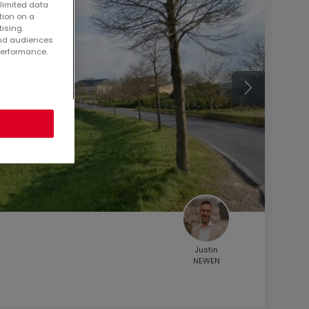
 limited data
tion on a
tising.
and audiences
performance.
Justin
NEWEN