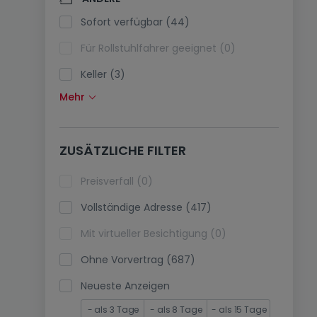
Klimaanlagen (0)
Sofort verfügbar (44)
Glasfaser (0)
Für Rollstuhlfahrer geeignet (0)
Keller (3)
Mehr
Dachboden (0)
Fahrstuhl (1)
ZUSÄTZLICHE FILTER
immobilienleibrente (0)
Ferienimmobilien (0)
Preisverfall (0)
Vollständige Adresse (417)
Mit virtueller Besichtigung (0)
Ohne Vorvertrag (687)
Neueste Anzeigen
- als 3 Tage
- als 8 Tage
- als 15 Tage