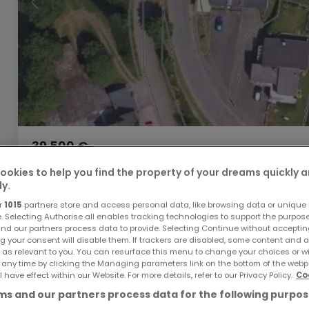
39.500 €
Bauland
zum Kauf
in
Karlshausen
ookies to help you find the property of your dreams quickly 
ly.
8,02
Ar
r
1015
partners store and access personal data, like browsing data or unique i
e. Selecting Authorise all enables tracking technologies to support the purpo
nd our partners process data to provide. Selecting Continue without acceptin
g your consent will disable them. If trackers are disabled, some content and 
 as relevant to you. You can resurface this menu to change your choices or 
 any time by clicking the Managing parameters link on the bottom of the webp
l have effect within our Website. For more details, refer to our Privacy Policy.
Co
s and our partners process data for the following purpos