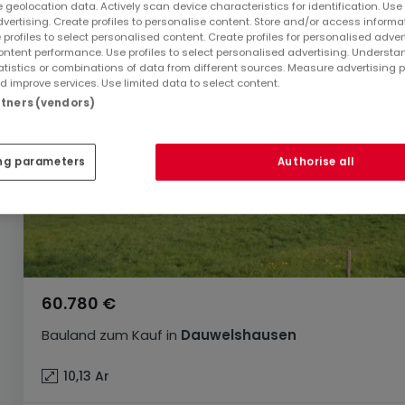
 geolocation data. Actively scan device characteristics for identification. Use
dvertising. Create profiles to personalise content. Store and/or access informa
 profiles to select personalised content. Create profiles for personalised adver
ntent performance. Use profiles to select personalised advertising. Underst
atistics or combinations of data from different sources. Measure advertising 
 improve services. Use limited data to select content.
artners (vendors)
ng parameters
Authorise all
60.780 €
Bauland
zum Kauf
in
Dauwelshausen
10,13
Ar