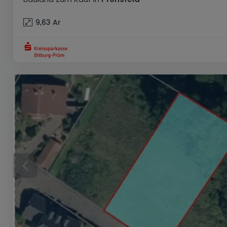
9,63
Ar