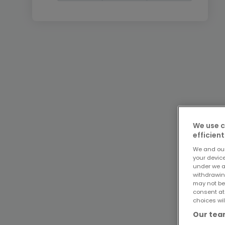
We use c
efficient
We and ou
your devic
under we a
withdrawin
may not be
consent at
choices wil
Our team