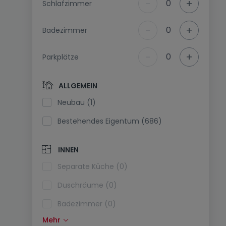
-
+
0
Schlafzimmer
-
+
0
Badezimmer
-
+
0
Parkplätze
ALLGEMEIN
Neubau (1)
Bestehendes Eigentum (686)
INNEN
Separate Küche (0)
Duschräume (0)
Badezimmer (0)
Mehr
Einbauküche (1)