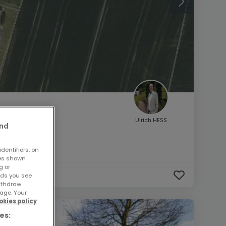
Ulrich HESS
and
dentifiers, on
ses shown
g or
ads you see
withdraw
age. Your
okies policy
es: