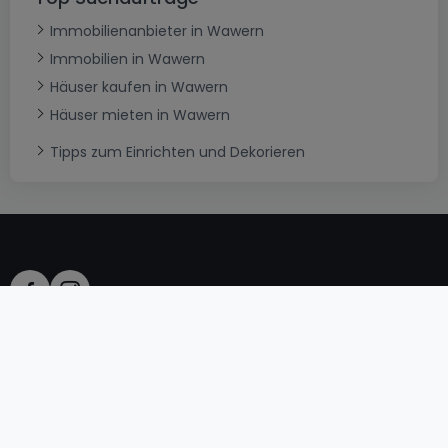
Immobilienanbieter in Wawern
Immobilien in Wawern
Häuser kaufen in Wawern
Häuser mieten in Wawern
Tipps zum Einrichten und Dekorieren
AGB
atHomeGroup
Verkaufsbedingungen
Kontakt
DSA
Datenschutzerklärung
Impressum
Cookies
Karriere
Internetkriminalität