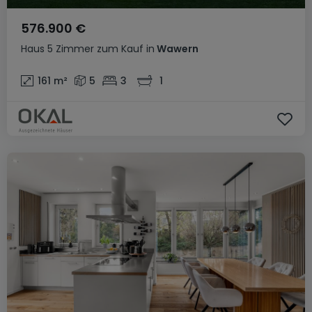
576.900 €
Haus
5 Zimmer
zum Kauf
in
Wawern
161
m²
5
3
1