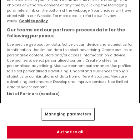
choices or withdraw consent at any time by clicking the Managing
parameters link on the bottom of the webpage. Your choices will have
effect within our Website. For more details, refer to our Privacy
Policy.
Cookies policy
Our teams and our partners process data for the
following purposes:
Use precise geolocation data. Actively scan device characteristics for
identification. Use limited data to select advertising. Create profiles to
personalise content. Store and/or access information on a device.
Use profiles to select personalised content. Create profiles for
personalised advertising. Measure content performance. Use profiles
to select personalised advertising. Understand audiences through
statistics or combinations of data from different sources. Measure
advertising performance. Develop and improve services. Use limited
data to select content.
List of Partners (vendors)
Managing parameters
995.000 €
Authorise all
Haus
14 Zimmer
zum Kauf
in
Ockfen