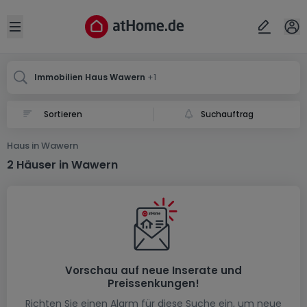
Ort
Abbrechen
ok
Open sidebar
Wawern
Wawern
Immobilien Haus Wawern
+1
Suchauftrag
Haus in Wawern
2 Häuser in Wawern
Vorschau auf neue Inserate und
Preissenkungen!
Richten Sie einen Alarm für diese Suche ein, um neue