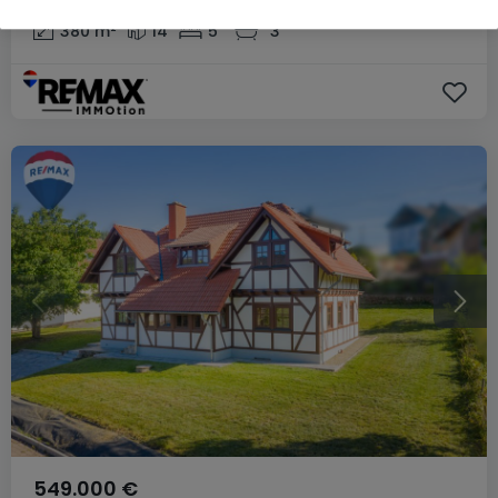
380
m²
14
5
3
549.000 €