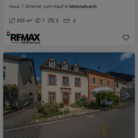
Haus
7 Zimmer
zum Kauf
in
Mannebach
203
m²
7
3
2