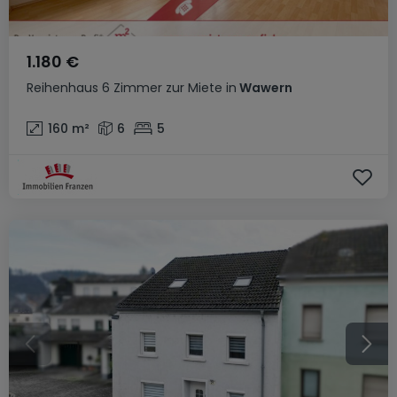
1.180 €
Reihenhaus
6 Zimmer
zur Miete
in
Wawern
160
m²
6
5