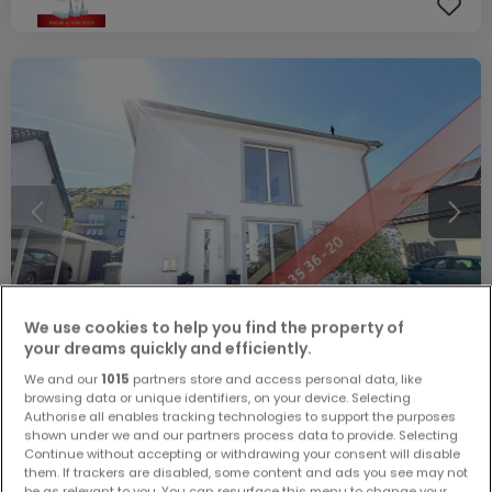
We use cookies to help you find the property of
your dreams quickly and efficiently.
We and our
1015
partners store and access personal data, like
519.800 €
browsing data or unique identifiers, on your device. Selecting
Authorise all enables tracking technologies to support the purposes
Haus
4 Zimmer
zum Kauf
in
Tawern
shown under we and our partners process data to provide. Selecting
Continue without accepting or withdrawing your consent will disable
them. If trackers are disabled, some content and ads you see may not
123
m²
4
3
be as relevant to you. You can resurface this menu to change your