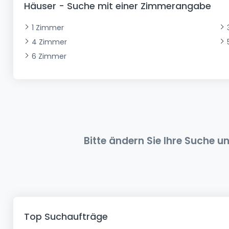
Häuser - Suche mit einer Zimmerangabe
Büro
Kein Bauland
Schloss
Dreigeschossige Wohnung
Garage - Parkplatz
Gewerbe
Loft
Büro
Hof
Carport
Gewerbliches Grundstück
1 Zimmer
4 Zimmer
Ladenfläche
Bauernhaus
Dachgeschoss
Garage
6 Zimmer
Landhaus
Erdgeschoss
Geschäft
Bungalow
Restaurant
Ebenerdiges Haus
Hotel
Lagerfläche
Ferienunterkunft
Landwirtschaftlicher Betrieb
Bitte ändern Sie Ihre Suche u
Top Suchaufträge