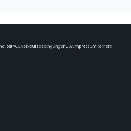
nalität
AGB
Verkaufsbedingungen
DSA
Impressum
Karriere