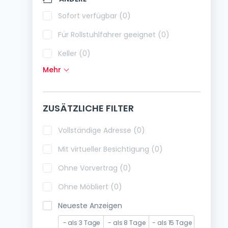
Klimaanlagen (0)
Sofort verfügbar (0)
Glasfaser (0)
Für Rollstuhlfahrer geeignet (0)
Keller (0)
Mehr
Dachboden (0)
Fahrstuhl (0)
ZUSÄTZLICHE FILTER
immobilienleibrente (0)
Ferienimmobilien (0)
Vollständige Adresse (0)
Mit virtueller Besichtigung (0)
Ohne Vorvertrag (0)
Ohne Möbliert (0)
Neueste Anzeigen
- als 3 Tage
- als 8 Tage
- als 15 Tage