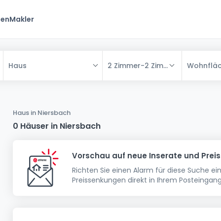
ten
Makler
2 Zimmer
-
2 Zimmer
Wohnflä
Haus
Alle
Haus
Haus in Niersbach
Wohnung
Haus
0 Häuser in Niersbach
Neubauprojekt
Einfamilienhaus
Wohnung
Vorschau auf neue Inserate und Prei
Haus bauen
Reihenhaus
Schlafzimmer
Wohnanlage
Richten Sie einen Alarm für diese Suche e
Renditeobjekt
1-Zimmer-Apartment
Doppelhaushälfte
Musterhaus
Wohnsiedlung
Preissenkungen direkt in Ihrem Posteingang
Grundstück
Penthouse-Wohnung
Renditeobjekt
Villa
Grundstück + Haus
Garage - Parkplatz
Rohbau
Bauland
Herrenhaus
Maisonnette