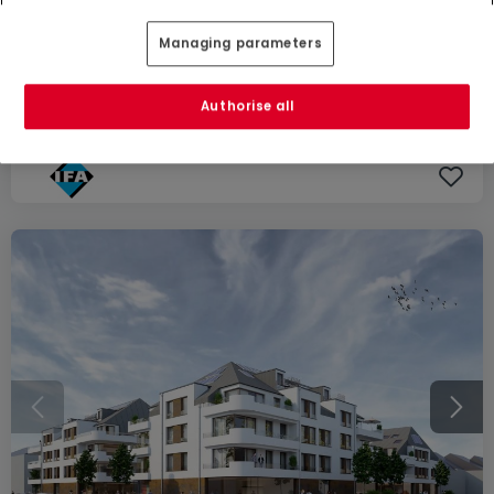
430.800 €
Managing parameters
Wohnung
2 Zimmer
zum Kauf
in
Schweich
Authorise all
81
m²
2
1
1