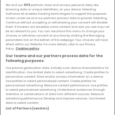
We and our
1013
partners store and access personal data, like
107
m²
3
2
1
browsing data or unique identifiers, on your device. Selecting
Authorise all enables tracking technologies to support the purposes
shown under we and our partners process data to provide. Selecting
Continue without accepting or withdrawing your consent will disable
them. If trackers are disabled, some content and ads you see may not
be as relevant to you. You can resurface this menu to change your
choices or withdraw consent at any time by clicking the Managing
parameters link on the bottom of the webpage. Your choices will have
effect within our Website. For more details, refer to our Privacy
Policy.
Cookies policy
Our teams and our partners process data for the
following purposes:
Use precise geolocation data. Actively scan device characteristics for
identification. Use limited data to select advertising. Create profiles to
personalise content. Store and/or access information on a device.
Use profiles to select personalised content. Create profiles for
personalised advertising. Measure content performance. Use profiles
to select personalised advertising. Understand audiences through
statistics or combinations of data from different sources. Measure
advertising performance. Develop and improve services. Use limited
data to select content.
List of Partners (vendors)