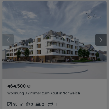
464.500 €
Wohnung
3 Zimmer
zum Kauf
in
Schweich
95
m²
3
2
1