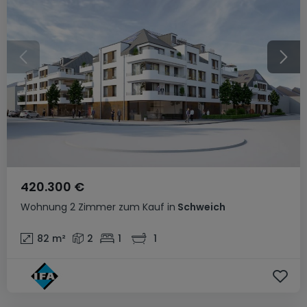
420.300 €
Wohnung
2 Zimmer
zum Kauf
in
Schweich
82
m²
2
1
1