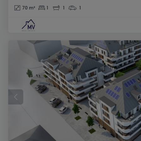
70
m²
1
1
1