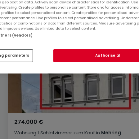
 geolocation data. Actively scan device characteristics for identification. Use
dvertising. Create profiles to personalise content. Store and/or access informa
 profiles to select personalised content. Create profiles for personalised adver
ntent performance. Use profiles to select personalised advertising. Underst
atistics or combinations of data from different sources. Measure advertising 
 improve services. Use limited data to select content.
artners (vendors)
ng parameters
Authorise all
274.000 €
Wohnung
1 Schlafzimmer
zum Kauf
in
Mehring