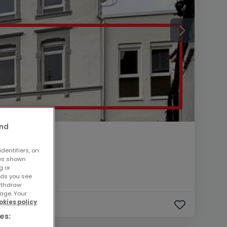
and
dentifiers, on
ses shown
g or
ads you see
withdraw
age. Your
okies policy
es: