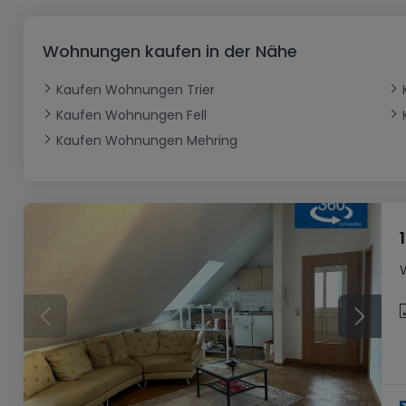
Büro
Kein Bauland
Schloss
Dreigeschossige Wohnung
Garage - Parkplatz
Gewerbe
Loft
Büro
Hof
Carport
Gewerbliches Grundstück
Wohnungen kaufen in der Nähe
Ladenfläche
Bauernhaus
Dachgeschoss
Garage
Kaufen Wohnungen Trier
Landhaus
Erdgeschoss
Geschäft
Kaufen Wohnungen Fell
Bungalow
Restaurant
Kaufen Wohnungen Mehring
Ebenerdiges Haus
Hotel
Lagerfläche
Ferienunterkunft
Landwirtschaftlicher Betrieb