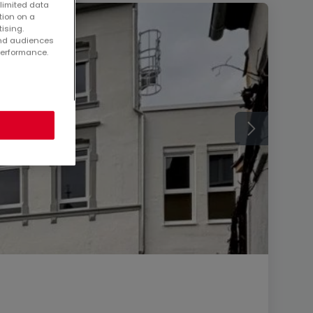
 limited data
tion on a
tising.
and audiences
performance.