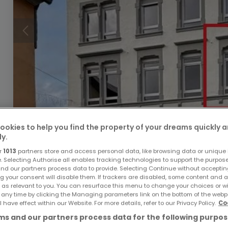
ookies to help you find the property of your dreams quickly 
424.000 €
ly.
r
1013
partners store and access personal data, like browsing data or unique i
Wohnung
3 Schlafzimmer
zum Kauf
in
Mehring
e. Selecting Authorise all enables tracking technologies to support the purpo
nd our partners process data to provide. Selecting Continue without acceptin
110
m²
3
1
1
g your consent will disable them. If trackers are disabled, some content and 
 as relevant to you. You can resurface this menu to change your choices or 
 any time by clicking the Managing parameters link on the bottom of the webp
l have effect within our Website. For more details, refer to our Privacy Policy.
Co
s and our partners process data for the following purpos