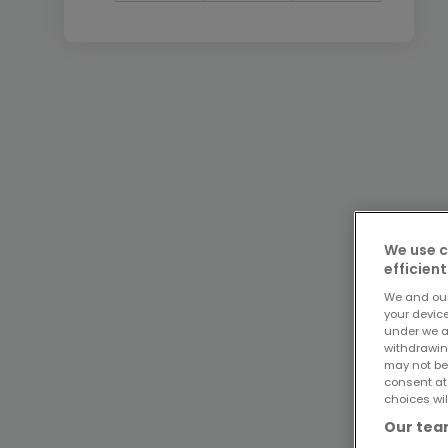
We use c
efficient
We and ou
your devic
under we a
withdrawin
may not be
consent at
choices wil
Our team