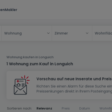
ten
Makler
Zimmer
Wohnflä
Wohnung
Alle
Haus
Wohnung kaufen in Longuich
Wohnung
Haus
1 Wohnung zum Kauf in Longuich
Neubauprojekt
Einfamilienhaus
Wohnung
Vorschau auf neue Inserate und Prei
Haus bauen
Reihenhaus
Schlafzimmer
Wohnanlage
Richten Sie einen Alarm für diese Suche e
Renditeobjekt
1-Zimmer-Apartment
Doppelhaushälfte
Musterhaus
Wohnsiedlung
Preissenkungen direkt in Ihrem Posteingang
Grundstück
Penthouse-Wohnung
Renditeobjekt
Villa
Grundstück + Haus
Garage - Parkplatz
Rohbau
Bauland
Herrenhaus
Maisonnette
Sortieren nach:
Relevanz
Preis
Datum
Wohnfl