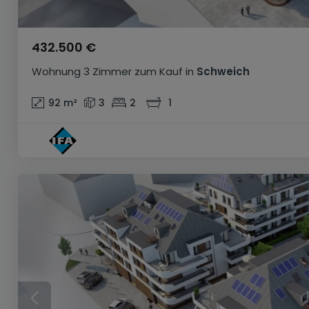
432.500 €
Wohnung
3 Zimmer
zum Kauf
in
Schweich
92
m²
3
2
1