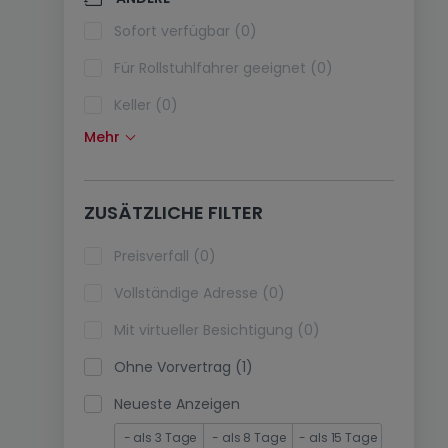
Klimaanlagen (0)
Sofort verfügbar (0)
Glasfaser (0)
Für Rollstuhlfahrer geeignet (0)
Keller (0)
Mehr
Dachboden (0)
Fahrstuhl (1)
ZUSÄTZLICHE FILTER
immobilienleibrente (0)
Ferienimmobilien (0)
Preisverfall (0)
Vollständige Adresse (0)
Mit virtueller Besichtigung (0)
Ohne Vorvertrag (1)
Neueste Anzeigen
- als 3 Tage
- als 8 Tage
- als 15 Tage