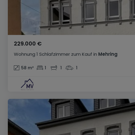
229.000 €
Wohnung
1 Schlafzimmer
zum Kauf
in
Mehring
58
m²
1
1
1