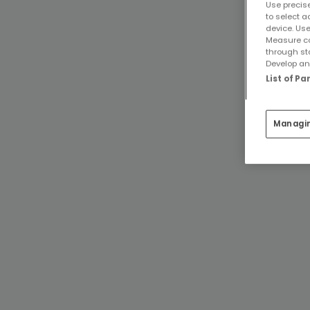
Use precise
to select a
device. Use
Measure co
through st
Develop and
List of P
Managi