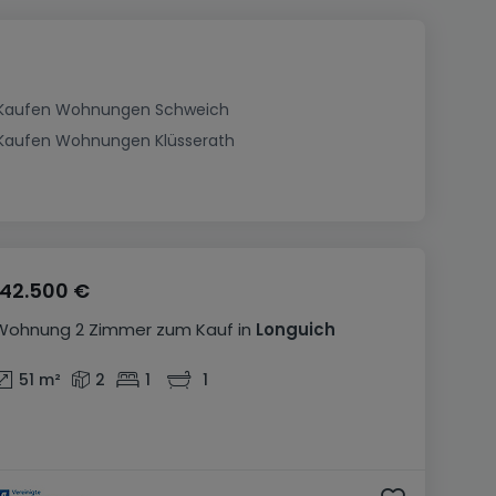
Kaufen Wohnungen Schweich
Kaufen Wohnungen Klüsserath
142.500 €
Wohnung
2 Zimmer
zum Kauf
in
Longuich
51
m²
2
1
1