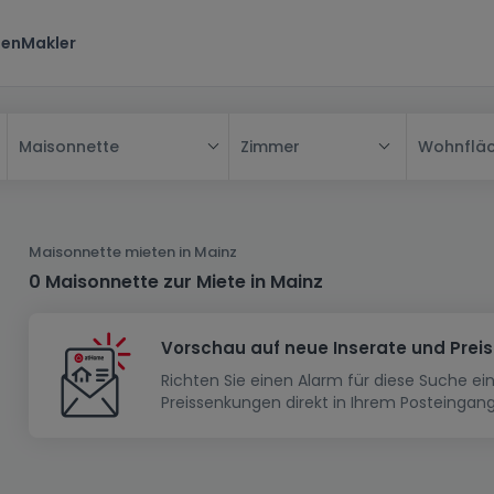
ten
Makler
Zimmer
Wohnflä
Maisonnette
Alle
Haus
Maisonnette mieten in Mainz
Wohnung
Haus
0 Maisonnette zur Miete in Mainz
Neubauprojekt
Einfamilienhaus
Wohnung
Vorschau auf neue Inserate und Prei
Haus bauen
Reihenhaus
Schlafzimmer
Wohnanlage
Richten Sie einen Alarm für diese Suche e
Renditeobjekt
1-Zimmer-Apartment
Doppelhaushälfte
Musterhaus
Wohnsiedlung
Preissenkungen direkt in Ihrem Posteingang
Grundstück
Penthouse-Wohnung
Renditeobjekt
Villa
Grundstück + Haus
Garage - Parkplatz
Rohbau
Bauland
Herrenhaus
Maisonnette