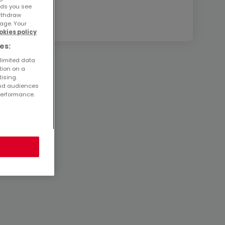
ads you see
withdraw
age. Your
okies policy
es:
 limited data
tion on a
tising.
and audiences
performance.