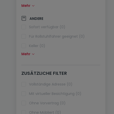
Mehr
Solarzellen (0)
Wärmepumpe (0)
ANDERE
Klimaanlagen (0)
Sofort verfügbar (0)
Glasfaser (0)
Für Rollstuhlfahrer geeignet (0)
Keller (0)
Mehr
Dachboden (0)
Fahrstuhl (0)
ZUSÄTZLICHE FILTER
Haustiere erlaubt (0)
Ferienimmobilien (0)
Vollständige Adresse (0)
Mit virtueller Besichtigung (0)
Ohne Vorvertrag (0)
Ohne Möbliert (0)