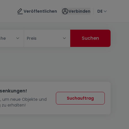
Veröffentlichen
Verbinden
DE
che
Preis
ssenkungen!
Suchauftrag
in, um neue Objekte und
 zu erhalten!