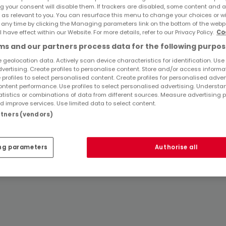
g your consent will disable them. If trackers are disabled, some content and 
 as relevant to you. You can resurface this menu to change your choices or 
Immobilienanbieter in Mainz
 any time by clicking the Managing parameters link on the bottom of the webp
l have effect within our Website. For more details, refer to our Privacy Policy.
Co
s and our partners process data for the following purpos
 geolocation data. Actively scan device characteristics for identification. Use
dvertising. Create profiles to personalise content. Store and/or access informa
 profiles to select personalised content. Create profiles for personalised adver
ntent performance. Use profiles to select personalised advertising. Underst
atistics or combinations of data from different sources. Measure advertising 
 improve services. Use limited data to select content.
artners (vendors)
ng parameters
Authorise all