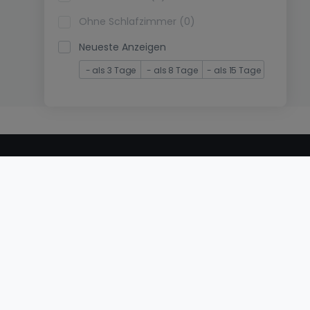
Ohne Schlafzimmer (0)
Neueste Anzeigen
- als 3 Tage
- als 8 Tage
- als 15 Tage
© 2000 -
2026
atHome International S.à.r.l.
Eduard-Becking-Strasse 5 D - 54293 Trier
Privatperson
Veröffentlichen Sie Ihr Objekt