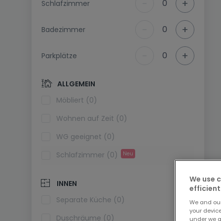
-
+
0
Schlafzimmer
-
+
0
Badezimmer
-
+
0
Parkplätze
ALLGEMEIN
Möbliert (0)
Wohnen auf Zeit (0)
WG geeignet (0)
Schlafzimmer (0)
Neu
We use c
INNEN
efficient
Separate Küche (0)
We and ou
your devic
Duschräume (0)
under we a