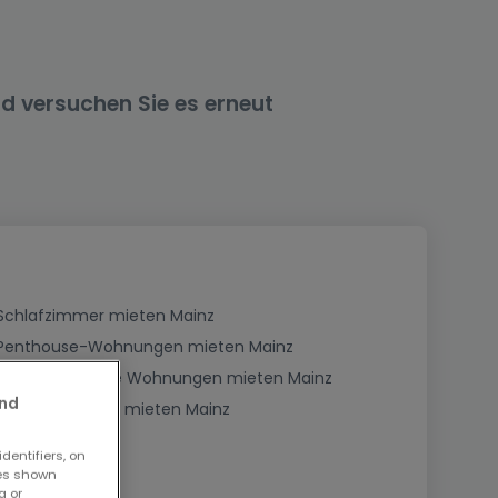
nd versuchen Sie es erneut
Schlafzimmer mieten Mainz
Penthouse-Wohnungen mieten Mainz
Dreigeschossige Wohnungen mieten Mainz
and
Dachgeschosse mieten Mainz
dentifiers, on
ses shown
g or