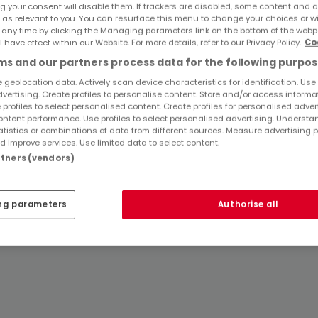
g your consent will disable them. If trackers are disabled, some content and 
 as relevant to you. You can resurface this menu to change your choices or 
Immobilienanbieter in Saarlouis
 any time by clicking the Managing parameters link on the bottom of the webp
l have effect within our Website. For more details, refer to our Privacy Policy.
Co
s and our partners process data for the following purpos
 geolocation data. Actively scan device characteristics for identification. Use
dvertising. Create profiles to personalise content. Store and/or access informa
 profiles to select personalised content. Create profiles for personalised adver
ntent performance. Use profiles to select personalised advertising. Underst
atistics or combinations of data from different sources. Measure advertising 
 improve services. Use limited data to select content.
artners (vendors)
ng parameters
Authorise all