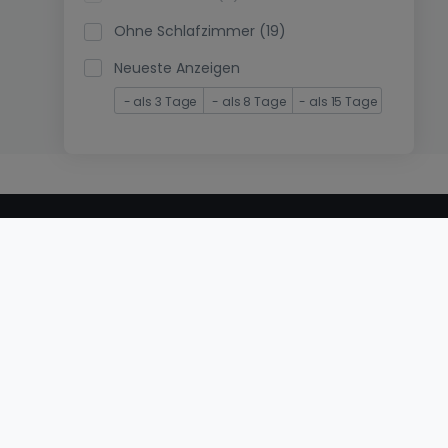
Ohne Schlafzimmer (19)
Neueste Anzeigen
- als 3 Tage
- als 8 Tage
- als 15 Tage
© 2000 -
2026
atHome International S.à.r.l.
Eduard-Becking-Strasse 5 D - 54293 Trier
Privatperson
Veröffentlichen Sie Ihr Objekt