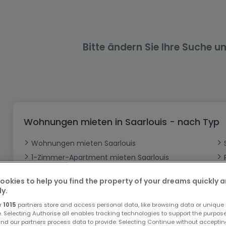
Büro
Kein Bauland
Schloss
Dreigeschossige Wohnung
Garage - Parkplatz
Gewerbe
Loft
Büro
Hof
Carport
Gewerbliches Grundstück
Ladenfläche
Bauernhaus
Dachgeschoss
Garage
Bitte ändern Sie Ihre Suche u
Landhaus
Erdgeschoss
Geschäft
Bungalow
Restaurant
Ebenerdiges Haus
Hotel
Lagerfläche
Ferienunterkunft
Wohnungen mieten in Saarlouis - nach Typ
Landwirtschaftlicher Betrieb
Wohnungen mieten Saarlouis
1-Zimmer-Apartment mieten Saarlouis
Maisonettes mieten Saarlouis
ookies to help you find the property of your dreams quickly 
Lofts mieten Saarlouis
ly.
Erdgeschosse mieten Saarlouis
r
1015
partners store and access personal data, like browsing data or unique i
e. Selecting Authorise all enables tracking technologies to support the purpo
Top Suchaufträge
nd our partners process data to provide. Selecting Continue without acceptin