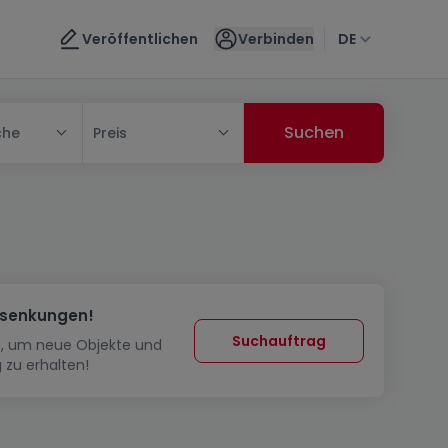
Veröffentlichen
Verbinden
DE
che
Preis
ssenkungen!
Suchauftrag
in, um neue Objekte und
 zu erhalten!