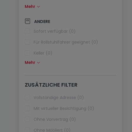
Mehr
Solarzellen (0)
Wärmepumpe (0)
ANDERE
Klimaanlagen (0)
Sofort verfügbar (0)
Glasfaser (0)
Für Rollstuhlfahrer geeignet (0)
Keller (0)
Mehr
Dachboden (0)
Fahrstuhl (0)
ZUSÄTZLICHE FILTER
Haustiere erlaubt (0)
Ferienimmobilien (0)
Vollständige Adresse (0)
Mit virtueller Besichtigung (0)
Ohne Vorvertrag (0)
Ohne Möbliert (0)