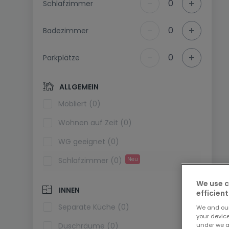
-
+
0
Schlafzimmer
-
+
0
Badezimmer
-
+
0
Parkplätze
ALLGEMEIN
Möbliert (0)
Wohnen auf Zeit (0)
WG geeignet (0)
Schlafzimmer (0)
Neu
We use c
INNEN
efficient
Separate Küche (0)
We and ou
your devic
under we a
Duschräume (0)