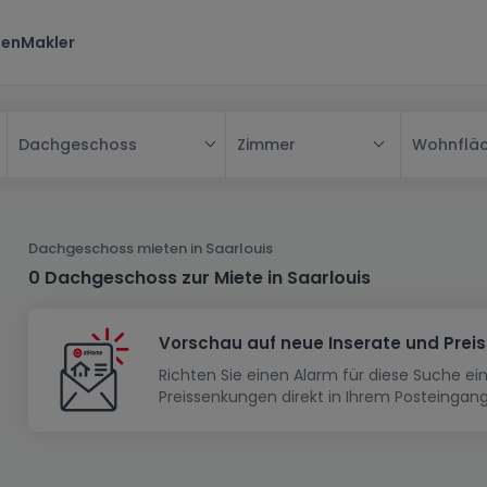
ten
Makler
Zimmer
Wohnflä
Dachgeschoss
Alle
Haus
Dachgeschoss mieten in Saarlouis
Wohnung
Haus
0 Dachgeschoss zur Miete in Saarlouis
Neubauprojekt
Einfamilienhaus
Wohnung
Vorschau auf neue Inserate und Prei
Haus bauen
Reihenhaus
Schlafzimmer
Wohnanlage
Richten Sie einen Alarm für diese Suche e
Renditeobjekt
1-Zimmer-Apartment
Doppelhaushälfte
Musterhaus
Wohnsiedlung
Preissenkungen direkt in Ihrem Posteingang
Grundstück
Penthouse-Wohnung
Renditeobjekt
Villa
Grundstück + Haus
Garage - Parkplatz
Rohbau
Bauland
Herrenhaus
Maisonnette