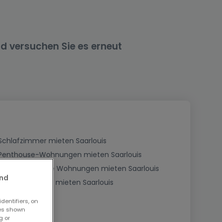
nd versuchen Sie es erneut
Schlafzimmer mieten Saarlouis
Penthouse-Wohnungen mieten Saarlouis
Dreigeschossige Wohnungen mieten Saarlouis
and
Dachgeschosse mieten Saarlouis
dentifiers, on
ses shown
g or