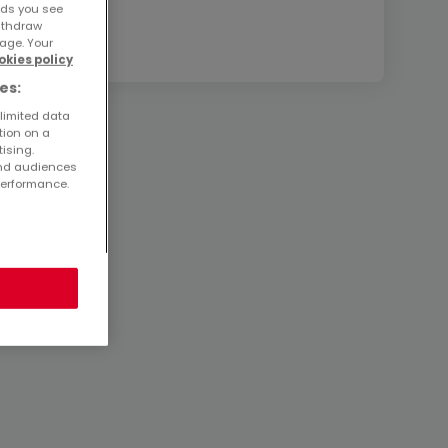
ads you see
withdraw
age. Your
okies policy
es:
 limited data
tion on a
tising.
and audiences
performance.