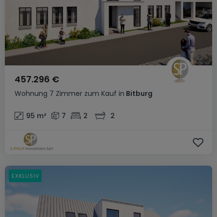
457.296 €
Wohnung
7 Zimmer
zum Kauf
in
Bitburg
95
m²
7
2
2
EXKLUSIV