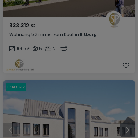
333.312 €
Wohnung
5 Zimmer
zum Kauf
in
Bitburg
69
m²
5
2
1
EXKLUSIV