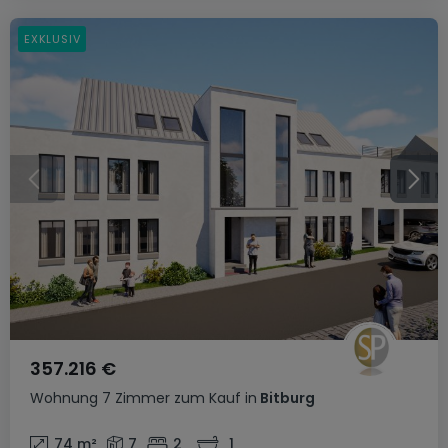
EXKLUSIV
357.216 €
Wohnung
7 Zimmer
zum Kauf
in
Bitburg
74
m²
7
2
1