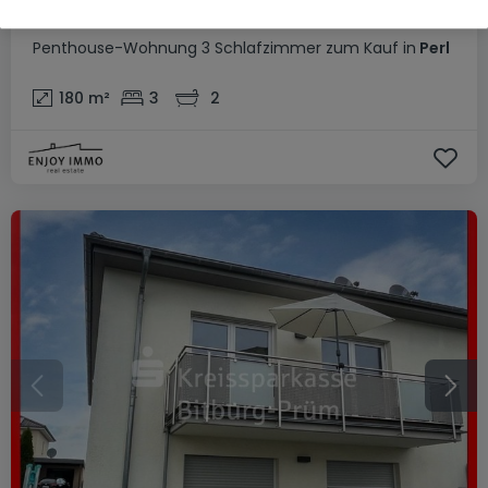
890.000 €
Penthouse-Wohnung
3 Schlafzimmer
zum Kauf
in
Perl
180
m²
3
2