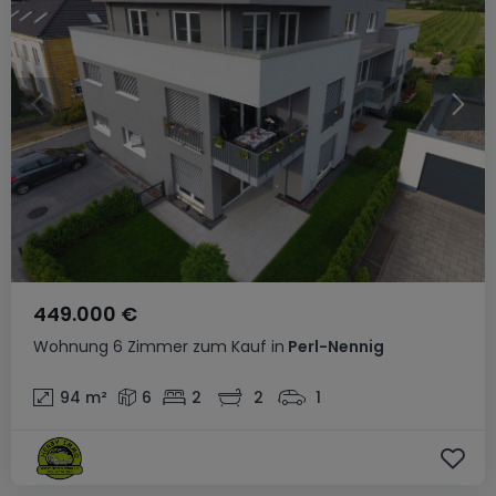
449.000 €
Wohnung
6 Zimmer
zum Kauf
in
Perl-Nennig
94
m²
6
2
2
1