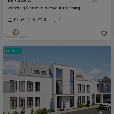
557.328 €
Wohnung
9 Zimmer
zum Kauf
in
Bitburg
116
m²
9
3
2
EXKLUSIV