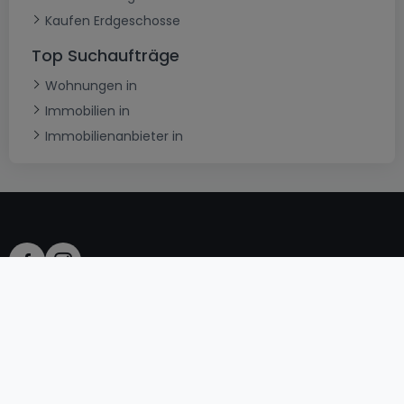
Kaufen Erdgeschosse
Top Suchaufträge
Wohnungen in
Immobilien in
Immobilienanbieter in
AGB
atHomeGroup
Verkaufsbedingungen
Kontakt
DSA
Datenschutzerklärung
Impressum
Cookies
Karriere
Internetkriminalität