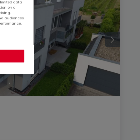
 limited data
tion on a
tising.
and audiences
performance.