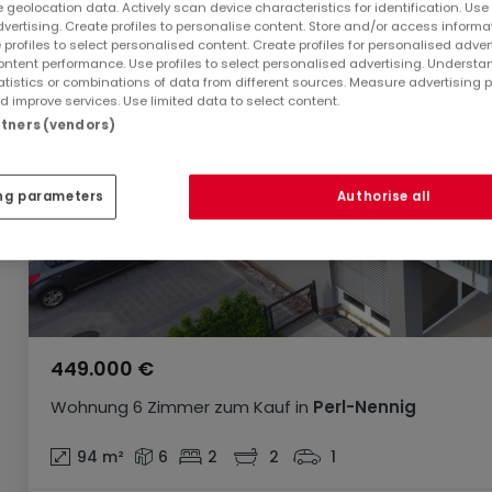
 geolocation data. Actively scan device characteristics for identification. Use
dvertising. Create profiles to personalise content. Store and/or access informa
 profiles to select personalised content. Create profiles for personalised adver
ntent performance. Use profiles to select personalised advertising. Underst
atistics or combinations of data from different sources. Measure advertising 
 improve services. Use limited data to select content.
artners (vendors)
ng parameters
Authorise all
449.000 €
Wohnung
6 Zimmer
zum Kauf
in
Perl-Nennig
94
m²
6
2
2
1