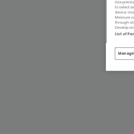
Use precise
to select a
device. Use
Measure co
through st
Develop and
List of P
Managi