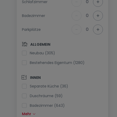
-
+
0
Schlafzimmer
-
+
0
Badezimmer
-
+
0
Parkplätze
ALLGEMEIN
Neubau (305)
Bestehendes Eigentum (1280)
INNEN
Separate Küche (36)
Duschräume (59)
Badezimmer (643)
Mehr
Einbauküche (199)