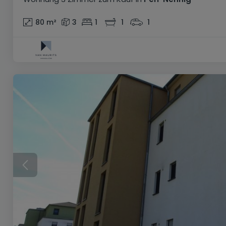
80
m²
3
1
1
1