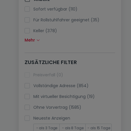
Klimaanlagen (0)
Sofort verfügbar (110)
Glasfaser (15)
Für Rollstuhlfahrer geeignet (35)
Keller (378)
Mehr
Dachboden (7)
Fahrstuhl (353)
ZUSÄTZLICHE FILTER
immobilienleibrente (0)
Ferienimmobilien (0)
Preisverfall (0)
Vollständige Adresse (854)
Mit virtueller Besichtigung (19)
Ohne Vorvertrag (1585)
Neueste Anzeigen
- als 3 Tage
- als 8 Tage
- als 15 Tage