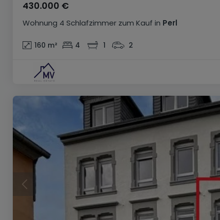
430.000 €
Wohnung
4 Schlafzimmer
zum Kauf
in
Perl
160
m²
4
1
2