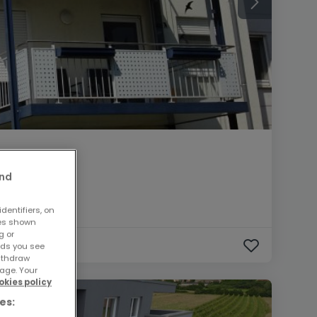
and
dentifiers, on
ses shown
g or
ads you see
withdraw
age. Your
okies policy
es: