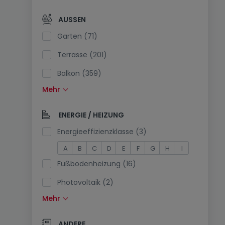
Offene Küche (106)
AUSSEN
Separate Toilette (92)
Garten (71)
Terrasse (201)
Balkon (359)
Mehr
Schwimmbecken (1)
Südlage (8)
ENERGIE / HEIZUNG
Stromanschluss am Parkplatz (0)
Energieeffizienzklasse (3)
A
B
C
D
E
F
G
H
I
Fußbodenheizung (16)
Photovoltaik (2)
Mehr
Solarzellen (4)
Wärmepumpe (129)
ANDERE