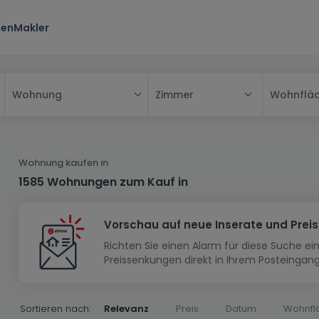
ten
Makler
Zimmer
Wohnflä
Wohnung
Alle
Haus
Wohnung kaufen in
Wohnung
Haus
1585 Wohnungen zum Kauf in
Neubauprojekt
Einfamilienhaus
Wohnung
Vorschau auf neue Inserate und Prei
Haus bauen
Reihenhaus
Schlafzimmer
Wohnanlage
Richten Sie einen Alarm für diese Suche e
Renditeobjekt
1-Zimmer-Apartment
Doppelhaushälfte
Musterhaus
Wohnsiedlung
Preissenkungen direkt in Ihrem Posteingang
Grundstück
Penthouse-Wohnung
Renditeobjekt
Villa
Grundstück + Haus
Garage - Parkplatz
Rohbau
Bauland
Herrenhaus
Maisonnette
Sortieren nach:
Relevanz
Preis
Datum
Wohnfl