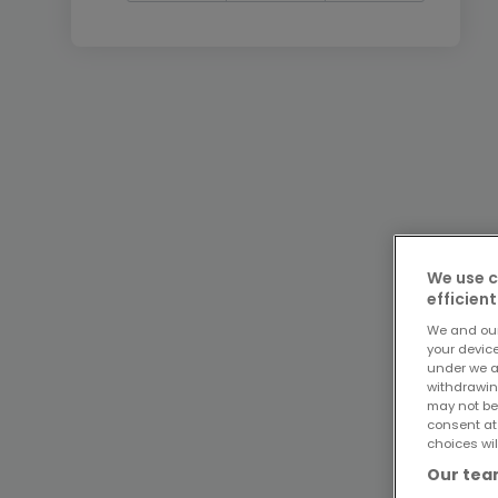
We use c
efficient
We and ou
your devic
under we a
withdrawin
may not be
consent at
choices wil
Our team