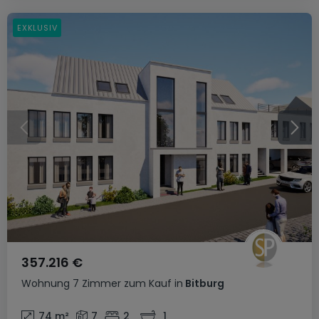
EXKLUSIV
357.216 €
Wohnung
7 Zimmer
zum Kauf
in
Bitburg
74
m²
7
2
1