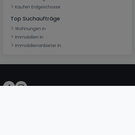
Kaufen Erdgeschosse
Top Suchaufträge
Wohnungen in
Immobilien in
Immobilienanbieter in
AGB
atHomeGroup
Verkaufsbedingungen
Kontakt
DSA
Datenschutzerklärung
Impressum
Cookies
Karriere
Internetkriminalität