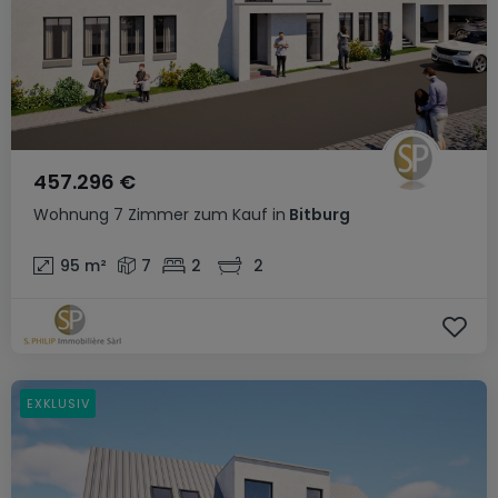
457.296 €
Wohnung
7 Zimmer
zum Kauf
in
Bitburg
95
m²
7
2
2
EXKLUSIV