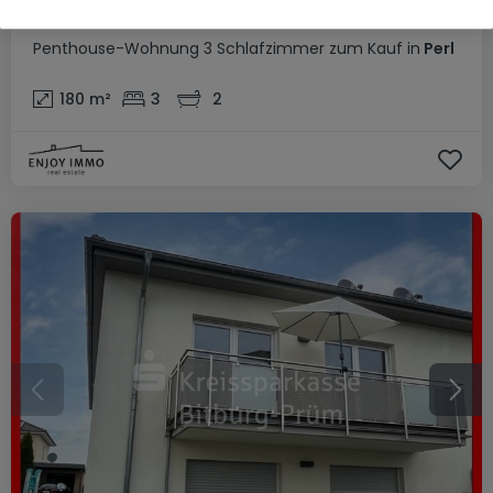
890.000 €
Penthouse-Wohnung
3 Schlafzimmer
zum Kauf
in
Perl
180
m²
3
2