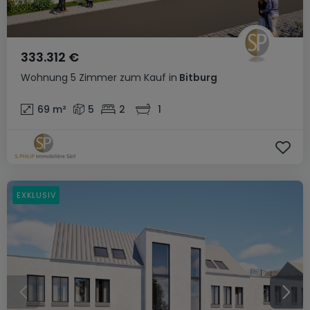
333.312 €
Wohnung
5 Zimmer
zum Kauf
in
Bitburg
69
m²
5
2
1
EXKLUSIV