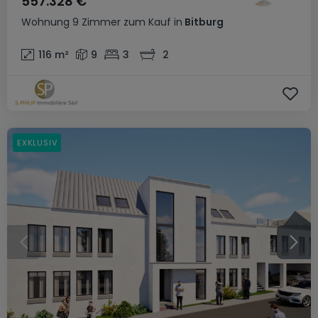
557.328 €
Wohnung
9 Zimmer
zum Kauf
in
Bitburg
116
m²
9
3
2
EXKLUSIV