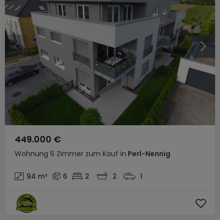
449.000 €
Wohnung
6 Zimmer
zum Kauf
in
Perl-Nennig
94
m²
6
2
2
1