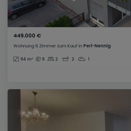
449.000 €
Wohnung
6 Zimmer
zum Kauf
in
Perl-Nennig
94
m²
6
2
2
1