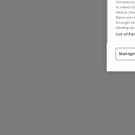
Use precise
to select a
device. Use
Measure co
through st
Develop and
List of P
Managi