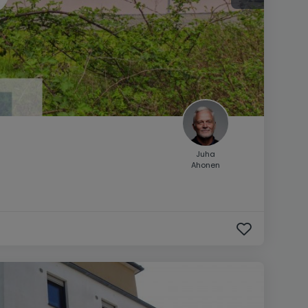
Juha
Ahonen