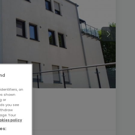
and
dentifiers, on
ses shown
g or
ads you see
withdraw
age. Your
okies policy
es: