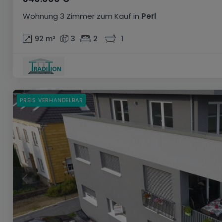
Wohnung
3 Zimmer
zum Kauf
in
Perl
92
m²
3
2
1
PREIS VERHANDELBAR