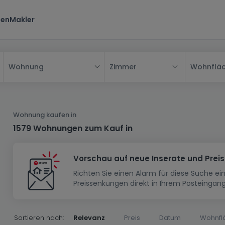
ten
Makler
Zimmer
Wohnflä
Wohnung
Alle
Haus
Wohnung kaufen in
Wohnung
Haus
1579 Wohnungen zum Kauf in
Neubauprojekt
Einfamilienhaus
Wohnung
Vorschau auf neue Inserate und Prei
Haus bauen
Reihenhaus
Schlafzimmer
Wohnanlage
Richten Sie einen Alarm für diese Suche e
Renditeobjekt
1-Zimmer-Apartment
Doppelhaushälfte
Musterhaus
Wohnsiedlung
Preissenkungen direkt in Ihrem Posteingang
Grundstück
Penthouse-Wohnung
Renditeobjekt
Villa
Grundstück + Haus
Garage - Parkplatz
Rohbau
Bauland
Herrenhaus
Maisonnette
Sortieren nach:
Relevanz
Preis
Datum
Wohnfl