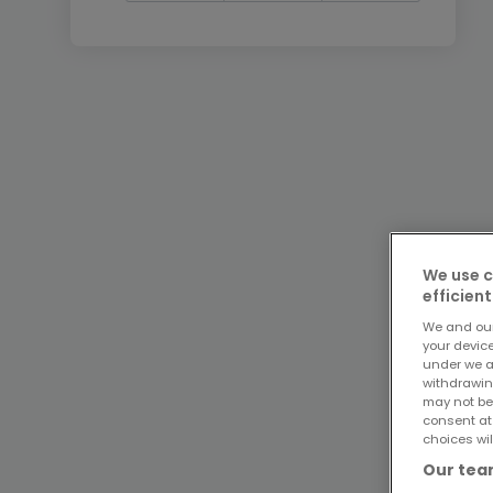
We use c
efficient
We and ou
your devic
under we a
withdrawin
may not be
consent at
choices wil
Our team