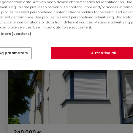
 geolocation data. Actively scan device characteristics for identification. Use
dvertising. Create profiles to personalise content. Store and/or access informa
 profiles to select personalised content. Create profiles for personalised adver
ntent performance. Use profiles to select personalised advertising. Underst
atistics or combinations of data from different sources. Measure advertising 
 improve services. Use limited data to select content.
artners (vendors)
ng parameters
Authorise all
340.000 €