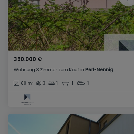
350.000 €
Wohnung
3 Zimmer
zum Kauf
in
Perl-Nennig
80
m²
3
1
1
1