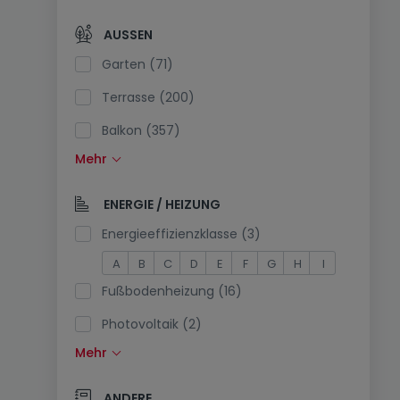
Offene Küche (106)
AUSSEN
Separate Toilette (93)
Garten (71)
Terrasse (200)
Balkon (357)
Mehr
Schwimmbecken (1)
Südlage (7)
ENERGIE / HEIZUNG
Stromanschluss am Parkplatz (0)
Energieeffizienzklasse (3)
A
B
C
D
E
F
G
H
I
Fußbodenheizung (16)
Photovoltaik (2)
Mehr
Solarzellen (4)
Wärmepumpe (126)
ANDERE