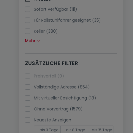
Klimaanlagen (0)
Sofort verfügbar (111)
Glasfaser (15)
Für Rollstuhlfahrer geeignet (35)
Keller (380)
Mehr
Dachboden (7)
Fahrstuhl (353)
ZUSÄTZLICHE FILTER
immobilienleibrente (0)
Ferienimmobilien (0)
Preisverfall (0)
Vollständige Adresse (854)
Mit virtueller Besichtigung (18)
Ohne Vorvertrag (1579)
Neueste Anzeigen
- als 3 Tage
- als 8 Tage
- als 15 Tage