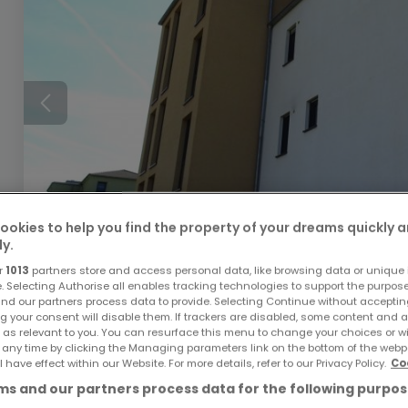
ookies to help you find the property of your dreams quickly 
ly.
r
1013
partners store and access personal data, like browsing data or unique i
e. Selecting Authorise all enables tracking technologies to support the purpo
365.000 €
nd our partners process data to provide. Selecting Continue without acceptin
g your consent will disable them. If trackers are disabled, some content and 
Wohnung
3 Zimmer
zum Kauf
in
Perl
 as relevant to you. You can resurface this menu to change your choices or 
 any time by clicking the Managing parameters link on the bottom of the webp
l have effect within our Website. For more details, refer to our Privacy Policy.
Co
93
m²
3
2
1
s and our partners process data for the following purpos