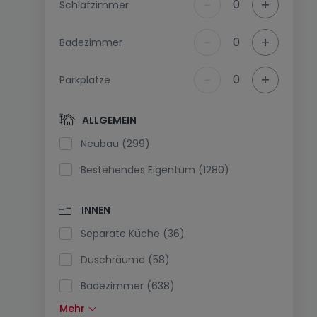
-
+
0
Schlafzimmer
-
+
0
Badezimmer
-
+
0
Parkplätze
ALLGEMEIN
Neubau (299)
Bestehendes Eigentum (1280)
INNEN
Separate Küche (36)
Duschräume (58)
Badezimmer (638)
Mehr
Einbauküche (200)