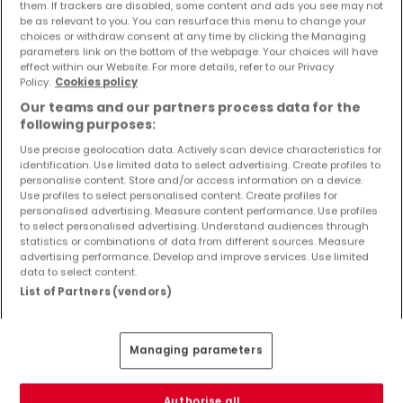
them. If trackers are disabled, some content and ads you see may not
220.000 €
be as relevant to you. You can resurface this menu to change your
choices or withdraw consent at any time by clicking the Managing
Reihenhaus
5 Zimmer
zum Kauf
in
Wittlich
parameters link on the bottom of the webpage. Your choices will have
effect within our Website. For more details, refer to our Privacy
Policy.
Cookies policy
140
m²
5
4
2
Our teams and our partners process data for the
following purposes:
Use precise geolocation data. Actively scan device characteristics for
identification. Use limited data to select advertising. Create profiles to
personalise content. Store and/or access information on a device.
Use profiles to select personalised content. Create profiles for
personalised advertising. Measure content performance. Use profiles
to select personalised advertising. Understand audiences through
statistics or combinations of data from different sources. Measure
advertising performance. Develop and improve services. Use limited
data to select content.
List of Partners (vendors)
Managing parameters
Authorise all