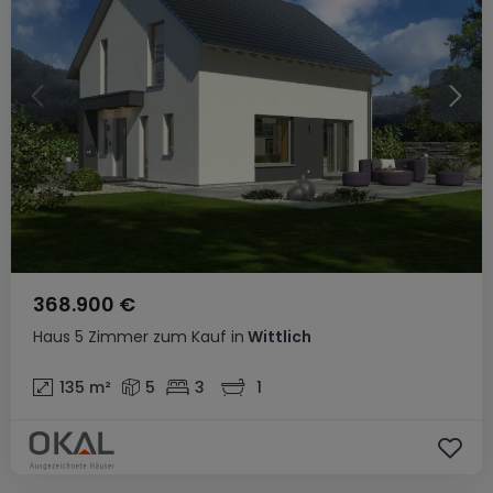
368.900 €
Haus
5 Zimmer
zum Kauf
in
Wittlich
135
m²
5
3
1