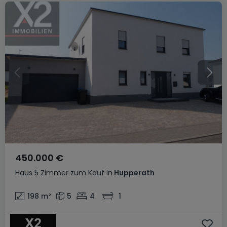
450.000 €
Haus
5 Zimmer
zum Kauf
in
Hupperath
198
m²
5
4
1