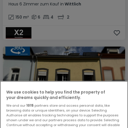
Haus
6 Zimmer
zum Kauf
in
Wittlich
150
m²
6
4
2
We use cookies to help you find the property of
your dreams quickly and efficiently.
We and our
1015
partners store and access personal data, like
browsing data or unique identifiers, on your device. Selecting
Authorise all enables tracking technologies to support the purposes
shown under we and our partners process data to provide. Selecting
Continue without accepting or withdrawing your consent will disable