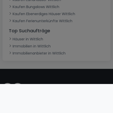
Kaufen Bungalows Wittlich
Kaufen Ebenerdiges Häuser Wittlich
Kaufen Ferienunterkünfte Wittlich
Top Suchaufträge
Häuser in Wittlich
Immobilien in Wittlich
Immobilienanbieter in Wittlich
AGB
atHomeGroup
Verkaufsbedingungen
Kontakt
DSA
Datenschutzerklärung