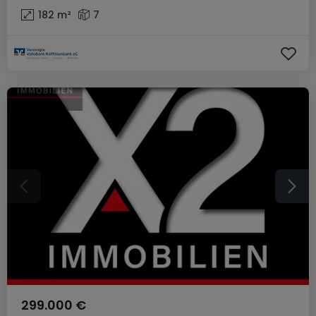
182
m²
7
299.000 €