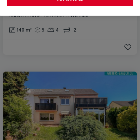
465.000 €
Haus
5 Zimmer
zum Kauf
in
Wittlich
140
m²
5
4
2