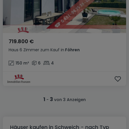
719.800 €
Haus
6 Zimmer
zum Kauf
in
Föhren
150
m²
6
4
1
3
-
von 3 Anzeigen
Häuser kaufen in Schweich - nach Typ