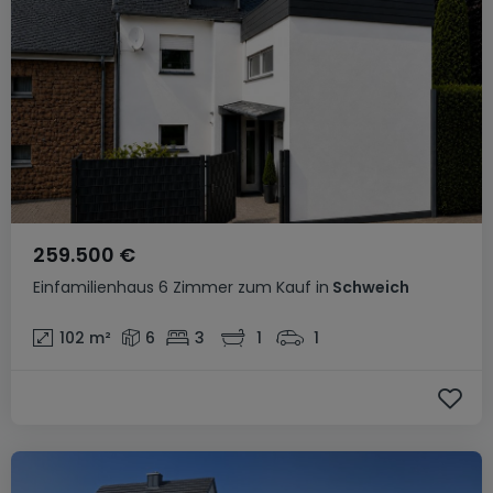
259.500 €
Einfamilienhaus
6 Zimmer
zum Kauf
in
Schweich
102
m²
6
3
1
1