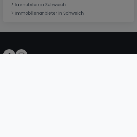
Immobilien in Schweich
Immobilienanbieter in Schweich
AGB
atHomeGroup
Verkaufsbedingungen
Kontakt
DSA
Datenschutzerklärung
Impressum
Cookies
Karriere
Internetkriminalität
© 2000 -
2026
atHome International S.à.r.l.
Eduard-Becking-Strasse 5 D - 54293 Trier
Privatperson