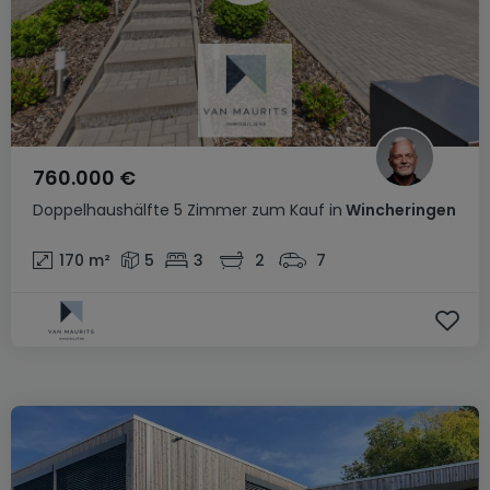
760.000 €
Doppelhaushälfte
5 Zimmer
zum Kauf
in
Wincheringen
170
m²
5
3
2
7