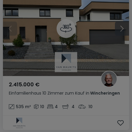
2.415.000 €
Einfamilienhaus
10 Zimmer
zum Kauf
in
Wincheringen
535
m²
10
4
4
10