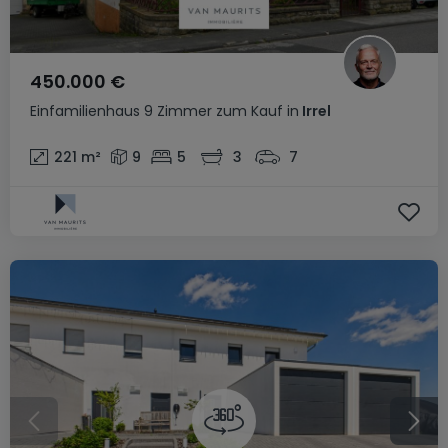
450.000 €
Einfamilienhaus
9 Zimmer
zum Kauf
in
Irrel
221
m²
9
5
3
7