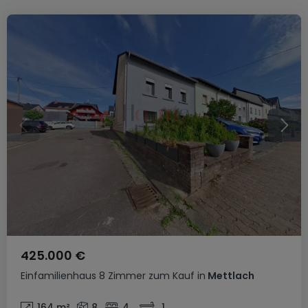
425.000 €
Einfamilienhaus
8 Zimmer
zum Kauf
in
Mettlach
164
m²
8
4
1