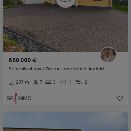
650.000 €
Einfamilienhaus
7 Zimmer
zum Kauf
in
Arzfeld
207
m²
7
3
1
2