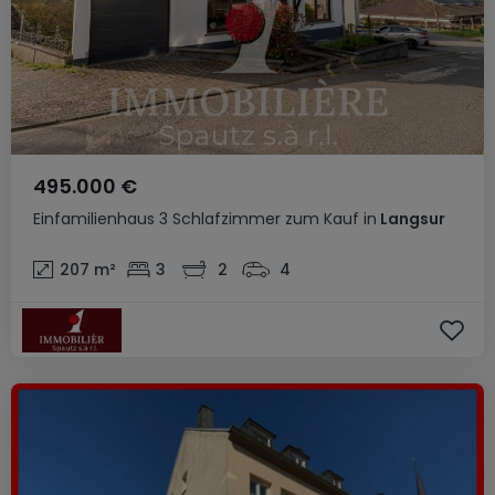
495.000 €
Einfamilienhaus
3 Schlafzimmer
zum Kauf
in
Langsur
207
m²
3
2
4