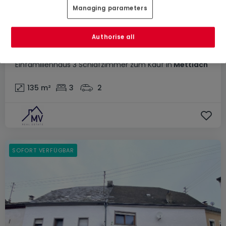
Managing parameters
Authorise all
189.000 €
Einfamilienhaus
3 Schlafzimmer
zum Kauf
in
Mettlach
135
m²
3
2
SOFORT VERFÜGBAR