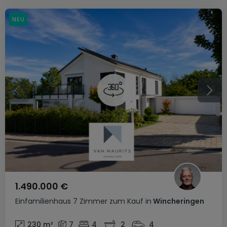
NEU
1.490.000 €
Einfamilienhaus
7 Zimmer
zum Kauf
in
Wincheringen
230
m²
7
4
2
4