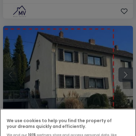
We use cookies to help you find the property of
your dreams quickly and efficiently.
278.000 €
We and our
1015
partners store and access personal data, like