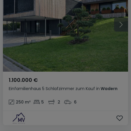
1.100.000 €
Einfamilienhaus
5 Schlafzimmer
zum Kauf
in
Wadern
250
m²
5
2
6