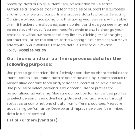
browsing data or unique identifiers, on your device. Selecting
Einfamilienhaus
2 Schlafzimmer
zum Kauf
in
Merzig
Authorise all enables tracking technologies to support the purposes
shown under we and our partners process data to provide. Selecting
120
m²
2
1
2
Continue without accepting or withdrawing your consent will disable
them. If trackers are disabled, some content and ads you see may not
be as relevant to you. You can resurface this menu to change your
choices or withdraw consent at any time by clicking the Managing
parameters link on the bottom of the webpage. Your choices will have
effect within our Website. For more details, refer to our Privacy
Policy.
Cookies policy
Our teams and our partners process data for the
following purposes:
Use precise geolocation data. Actively scan device characteristics for
identification. Use limited data to select advertising. Create profiles to
personalise content. Store and/or access information on a device.
Use profiles to select personalised content. Create profiles for
personalised advertising. Measure content performance. Use profiles
to select personalised advertising. Understand audiences through
statistics or combinations of data from different sources. Measure
advertising performance. Develop and improve services. Use limited
data to select content.
List of Partners (vendors)