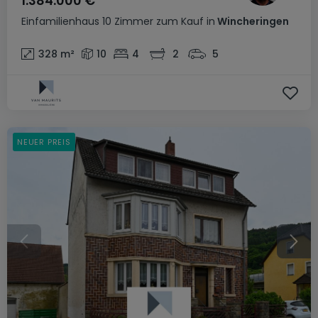
1.384.000 €
Einfamilienhaus
10 Zimmer
zum Kauf
in
Wincheringen
328
m²
10
4
2
5
NEUER PREIS