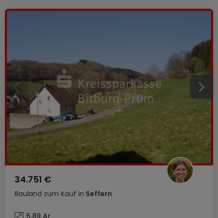
34.751 €
Bauland
zum Kauf
in
Seffern
5,89
Ar