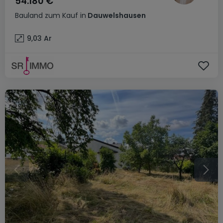
54.180 €
Bauland
zum Kauf
in
Dauwelshausen
9,03
Ar