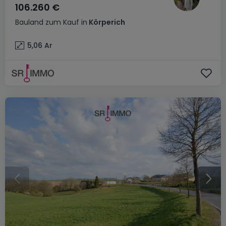
106.260 €
Bauland
zum Kauf
in
Körperich
5,06
Ar