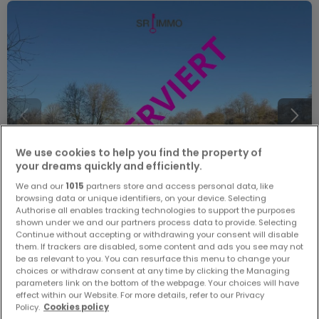
We use cookies to help you find the property of
your dreams quickly and efficiently.
We and our
1015
partners store and access personal data, like
browsing data or unique identifiers, on your device. Selecting
Authorise all enables tracking technologies to support the purposes
shown under we and our partners process data to provide. Selecting
Continue without accepting or withdrawing your consent will disable
them. If trackers are disabled, some content and ads you see may not
150.000 €
be as relevant to you. You can resurface this menu to change your
Bauland
zum Kauf
in
Arzfeld
choices or withdraw consent at any time by clicking the Managing
parameters link on the bottom of the webpage. Your choices will have
effect within our Website. For more details, refer to our Privacy
40,83
Ar
Policy.
Cookies policy