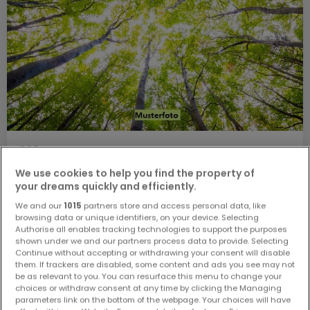
1.184 €
Gewerbliches Grundstück
zum Kauf
in
Kirf
We use cookies to help you find the property of
your dreams quickly and efficiently.
29,6
Ar
We and our
1015
partners store and access personal data, like
browsing data or unique identifiers, on your device. Selecting
Authorise all enables tracking technologies to support the purposes
shown under we and our partners process data to provide. Selecting
Continue without accepting or withdrawing your consent will disable
them. If trackers are disabled, some content and ads you see may not
be as relevant to you. You can resurface this menu to change your
choices or withdraw consent at any time by clicking the Managing
parameters link on the bottom of the webpage. Your choices will have