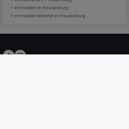
Immobilien in Freudenburg
Immobilienanbieter in Freudenburg
AGB
atHomeGroup
Verkaufsbedingungen
Kontakt
DSA
Datenschutzerklärung
Impressum
Cookies
Karriere
Internetkriminalität
© 2000 -
2026
atHome International S.à.r.l.
Eduard-Becking-Strasse 5 D - 54293 Trier