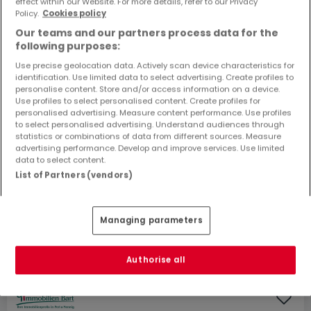
effect within our Website. For more details, refer to our Privacy
Policy.
Cookies policy
Our teams and our partners process data for the
following purposes:
Use precise geolocation data. Actively scan device characteristics for
identification. Use limited data to select advertising. Create profiles to
personalise content. Store and/or access information on a device.
Use profiles to select personalised content. Create profiles for
personalised advertising. Measure content performance. Use profiles
to select personalised advertising. Understand audiences through
statistics or combinations of data from different sources. Measure
advertising performance. Develop and improve services. Use limited
data to select content.
List of Partners (vendors)
159.800 €
Managing parameters
Bauland
zum Kauf
in
Kirf
13,15
Ar
Authorise all