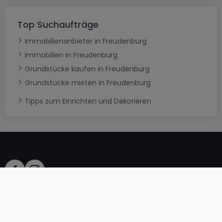
Top Suchaufträge
Immobilienanbieter in Freudenburg
Immobilien in Freudenburg
Grundstücke kaufen in Freudenburg
Grundstücke mieten in Freudenburg
Tipps zum Einrichten und Dekorieren
AGB
atHomeGroup
Verkaufsbedingungen
Kontakt
DSA
Datenschutzerklärung