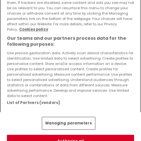
1.184 €
them. If trackers are disabled, some content and ads you see may not
be as relevant to you. You can resurface this menu to change your
Gewerbliches Grundstück
zum Kauf
in
Kirf
choices or withdraw consent at any time by clicking the Managing
parameters link on the bottom of the webpage. Your choices will have
effect within our Website. For more details, refer to our Privacy
29,6
Ar
Policy.
Cookies policy
Our teams and our partners process data for the
following purposes:
Use precise geolocation data. Actively scan device characteristics for
identification. Use limited data to select advertising. Create profiles to
personalise content. Store and/or access information on a device.
Use profiles to select personalised content. Create profiles for
personalised advertising. Measure content performance. Use profiles
to select personalised advertising. Understand audiences through
statistics or combinations of data from different sources. Measure
advertising performance. Develop and improve services. Use limited
data to select content.
List of Partners (vendors)
Managing parameters