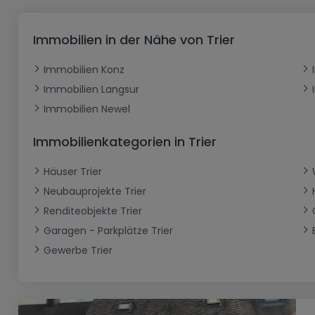
Büro
Kein Bauland
Schloss
Dreigeschossige Wohnung
Garage - Parkplatz
Gewerbe
Loft
Büro
Hof
Carport
Gewerbliches Grundstück
Immobilien in der Nähe von Trier
Ladenfläche
Bauernhaus
Dachgeschoss
Garage
Immobilien Konz
Landhaus
Erdgeschoss
Geschäft
Immobilien Langsur
Bungalow
Restaurant
Immobilien Newel
Ebenerdiges Haus
Hotel
Immobilienkategorien in Trier
Lagerfläche
Ferienunterkunft
Häuser Trier
Landwirtschaftlicher Betrieb
Neubauprojekte Trier
Renditeobjekte Trier
Garagen - Parkplätze Trier
Gewerbe Trier