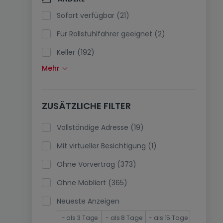
Klimaanlagen (0)
Sofort verfügbar (21)
Glasfaser (0)
Für Rollstuhlfahrer geeignet (2)
Keller (192)
Mehr
Dachboden (1)
Fahrstuhl (79)
ZUSÄTZLICHE FILTER
immobilienleibrente (0)
Ferienimmobilien (0)
Vollständige Adresse (19)
Mit virtueller Besichtigung (1)
Ohne Vorvertrag (373)
Ohne Möbliert (365)
Neueste Anzeigen
- als 3 Tage
- als 8 Tage
- als 15 Tage