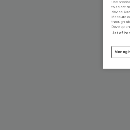
Use precise
to select a
device. Use
Measure co
through st
Develop and
List of P
Managi