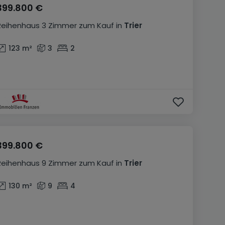
399.800 €
Reihenhaus
3 Zimmer
zum Kauf
in
Trier
123
m²
3
2
399.800 €
Reihenhaus
9 Zimmer
zum Kauf
in
Trier
130
m²
9
4