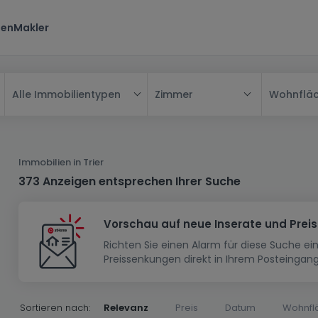
ten
Makler
Zimmer
Wohnflä
Alle Immobilientypen
Alle
Haus
Immobilien in Trier
Wohnung
Haus
373 Anzeigen entsprechen Ihrer Suche
Neubauprojekt
Einfamilienhaus
Wohnung
Vorschau auf neue Inserate und Prei
Haus bauen
Reihenhaus
Schlafzimmer
Wohnanlage
Richten Sie einen Alarm für diese Suche e
Renditeobjekt
1-Zimmer-Apartment
Doppelhaushälfte
Musterhaus
Wohnsiedlung
Preissenkungen direkt in Ihrem Posteingang
Grundstück
Penthouse-Wohnung
Renditeobjekt
Villa
Grundstück + Haus
Garage - Parkplatz
Rohbau
Bauland
Herrenhaus
Maisonnette
Sortieren nach:
Relevanz
Preis
Datum
Wohnfl