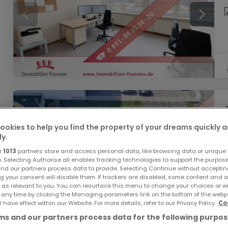
ookies to help you find the property of your dreams quickly 
ly.
r
1013
partners store and access personal data, like browsing data or unique i
e. Selecting Authorise all enables tracking technologies to support the purpo
nd our partners process data to provide. Selecting Continue without acceptin
g your consent will disable them. If trackers are disabled, some content and 
 as relevant to you. You can resurface this menu to change your choices or 
 any time by clicking the Managing parameters link on the bottom of the webp
l have effect within our Website. For more details, refer to our Privacy Policy.
Co
s and our partners process data for the following purpos