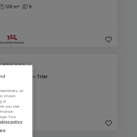
128
m²
6
2.750.000 €
and
Büro
zum Kauf
in
Trier
2.700
m²
dentifiers, on
ses shown
g or
ads you see
withdraw
age. Your
okies policy
es: