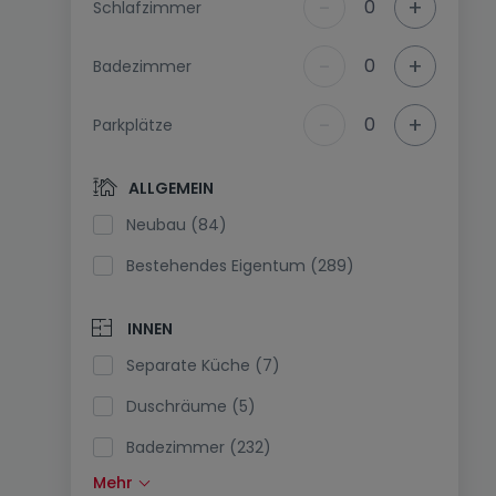
-
+
0
Schlafzimmer
-
+
0
Badezimmer
-
+
0
Parkplätze
ALLGEMEIN
Neubau (84)
Bestehendes Eigentum (289)
INNEN
Separate Küche (7)
Duschräume (5)
Badezimmer (232)
Mehr
Einbauküche (121)