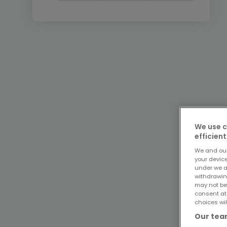
We use c
efficient
We and ou
your devic
under we a
withdrawin
may not be
consent at
choices wil
Our team