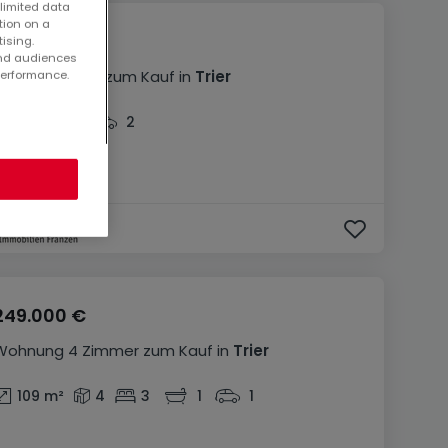
 limited data
tion on a
948.800 €
tising.
and audiences
Büro
5 Zimmer
zum Kauf
in
Trier
performance.
5
2
2
249.000 €
Wohnung
4 Zimmer
zum Kauf
in
Trier
109
m²
4
3
1
1