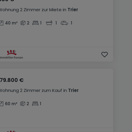
Wohnung
2 Zimmer
zur Miete
in
Trier
40
m²
2
1
1
1
179.800 €
Wohnung
2 Zimmer
zum Kauf
in
Trier
60
m²
2
1