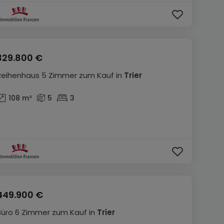
329.800 €
Reihenhaus
5 Zimmer
zum Kauf
in
Trier
108
m²
5
3
449.900 €
Büro
6 Zimmer
zum Kauf
in
Trier