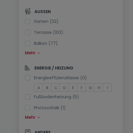
Offene Küche (31)
AUSSEN
Separate Toilette (23)
Garten (32)
Terrasse (103)
Balkon (77)
Mehr
Schwimmbecken (4)
Südlage (2)
ENERGIE / HEIZUNG
Stromanschluss am Parkplatz (1)
Energieeffizienzklasse (0)
A
B
C
D
E
F
G
H
I
Fußbodenheizung (5)
Photovoltaik (1)
Mehr
Solarzellen (0)
Wärmepumpe (5)
ANDERE