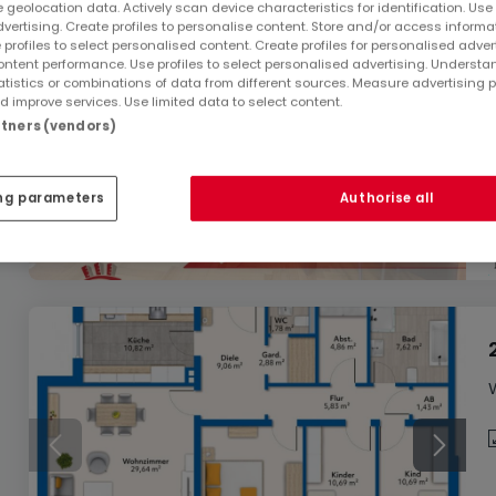
 geolocation data. Actively scan device characteristics for identification. Use
dvertising. Create profiles to personalise content. Store and/or access informa
 profiles to select personalised content. Create profiles for personalised adver
ntent performance. Use profiles to select personalised advertising. Underst
atistics or combinations of data from different sources. Measure advertising 
 improve services. Use limited data to select content.
artners (vendors)
ng parameters
Authorise all