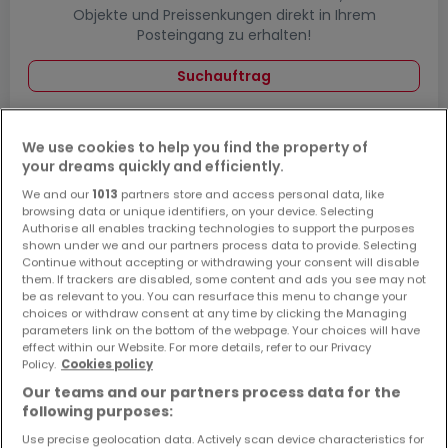
Objekte und Preissenkungen direkt in Ihrem
Posteingang zu erhalten!
Suchauftrag
We use cookies to help you find the property of
your dreams quickly and efficiently.
Immobilien in der Nähe von Erbach
We and our
1013
partners store and access personal data, like
Immobilien Bad König
browsing data or unique identifiers, on your device. Selecting
Authorise all enables tracking technologies to support the purposes
Immobilien Brensbach
shown under we and our partners process data to provide. Selecting
Continue without accepting or withdrawing your consent will disable
Immobilien Fränkisch-Crumbach
them. If trackers are disabled, some content and ads you see may not
Immobilien Michelstadt
be as relevant to you. You can resurface this menu to change your
choices or withdraw consent at any time by clicking the Managing
Immobilien Breuberg
parameters link on the bottom of the webpage. Your choices will have
effect within our Website. For more details, refer to our Privacy
Immobilienkategorien in Erbach
Policy.
Cookies policy
Our teams and our partners process data for the
Häuser Erbach
following purposes:
Wohnungen Erbach
Use precise geolocation data. Actively scan device characteristics for