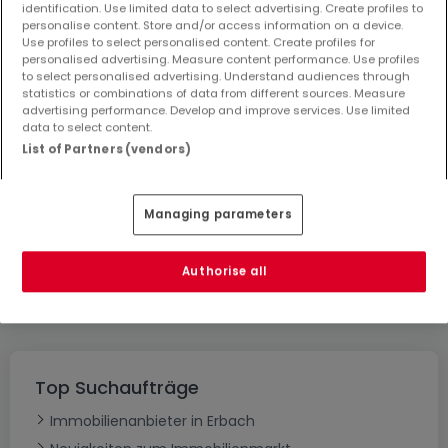
Neubauprojekte Erbach
identification. Use limited data to select advertising. Create profiles to
personalise content. Store and/or access information on a device.
Häuser bauen Erbach
Use profiles to select personalised content. Create profiles for
Renditeobjekte Erbach
personalised advertising. Measure content performance. Use profiles
to select personalised advertising. Understand audiences through
Grundstücke Erbach
statistics or combinations of data from different sources. Measure
advertising performance. Develop and improve services. Use limited
Garagen - Parkplätze Erbach
data to select content.
Büros Erbach
List of Partners (vendors)
Gewerbe Erbach
Managing parameters
Bitte ändern Sie Ihre Suche und versuchen Sie
Authorise all
es erneut
Top Suchaufträge
Immobilienanbieter in Erbach