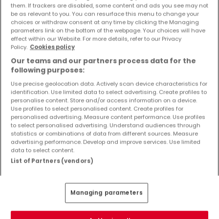
them. If trackers are disabled, some content and ads you see may not
be as relevant to you. You can resurface this menu to change your
choices or withdraw consent at any time by clicking the Managing
parameters link on the bottom of the webpage. Your choices will have
effect within our Website. For more details, refer to our Privacy
Policy.
Cookies policy
Our teams and our partners process data for the
following purposes:
Use precise geolocation data. Actively scan device characteristics for
identification. Use limited data to select advertising. Create profiles to
personalise content. Store and/or access information on a device.
Use profiles to select personalised content. Create profiles for
personalised advertising. Measure content performance. Use profiles
299.000 €
to select personalised advertising. Understand audiences through
statistics or combinations of data from different sources. Measure
Haus
9 Zimmer
zum Kauf
in
Beckingen
advertising performance. Develop and improve services. Use limited
data to select content.
164
m²
9
5
2
1
List of Partners (vendors)
Managing parameters