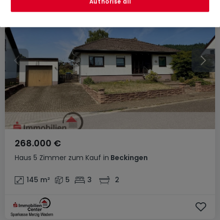
Authorise all
268.000 €
Haus
5 Zimmer
zum Kauf
in
Beckingen
145
m²
5
3
2