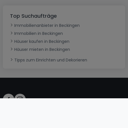
Top Suchaufträge
Immobilienanbieter in Beckingen
Immobilien in Beckingen
Häuser kaufen in Beckingen
Häuser mieten in Beckingen
Tipps zum Einrichten und Dekorieren
AGB
atHomeGroup
Verkaufsbedingungen
Kontakt
DSA
Datenschutzerklärung