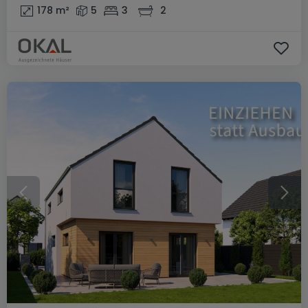
178
m²
5
3
2