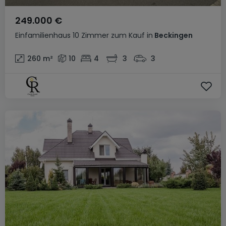
249.000 €
Einfamilienhaus
10 Zimmer
zum Kauf
in
Beckingen
260
m²
10
4
3
3