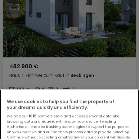
482.900 €
Haus
4 Zimmer
zum Kauf
in
Beckingen
148
m²
4
3
1
We use cookies to help you find the property of
your dreams quickly and efficiently.
We and our
1015
partners store and access personal data, like
browsing data or unique identifiers, on your device. Selecting
Authorise all enables tracking technologies to support the purposes
shown under we and our partners process data to provide. Selecting
Continue without accepting or withdrawing your consent will disable