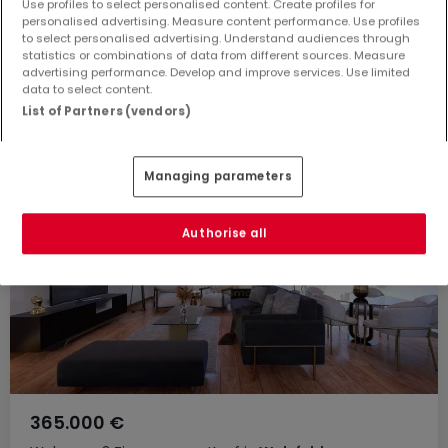
Use profiles to select personalised content. Create profiles for
Wohnung
3 Zimmer
zum Kauf
in
Wolsfeld
personalised advertising. Measure content performance. Use profiles
to select personalised advertising. Understand audiences through
66
m²
3
2
1
statistics or combinations of data from different sources. Measure
advertising performance. Develop and improve services. Use limited
data to select content.
List of Partners (vendors)
Managing parameters
Authorise all
365.000 €