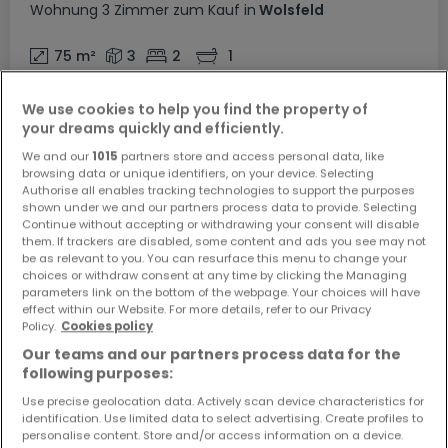
Wohnung
3 Zimmer
zum Kauf
in
Wolsfeld
75
m²
3
2
1
We use cookies to help you find the property of
your dreams quickly and efficiently.
We and our
1015
partners store and access personal data, like
browsing data or unique identifiers, on your device. Selecting
Authorise all enables tracking technologies to support the purposes
shown under we and our partners process data to provide. Selecting
Continue without accepting or withdrawing your consent will disable
them. If trackers are disabled, some content and ads you see may not
be as relevant to you. You can resurface this menu to change your
choices or withdraw consent at any time by clicking the Managing
parameters link on the bottom of the webpage. Your choices will have
effect within our Website. For more details, refer to our Privacy
Policy.
Cookies policy
Our teams and our partners process data for the
following purposes:
Use precise geolocation data. Actively scan device characteristics for
identification. Use limited data to select advertising. Create profiles to
219.000 €
personalise content. Store and/or access information on a device.