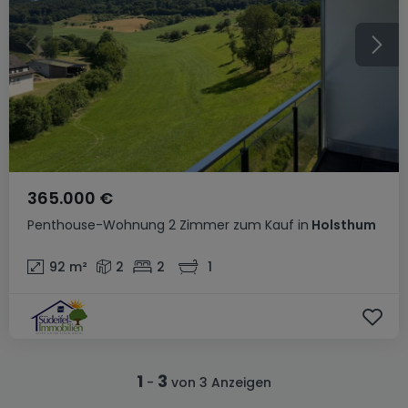
365.000 €
Penthouse-Wohnung
2 Zimmer
zum Kauf
in
Holsthum
92
m²
2
2
1
1
3
-
von 3 Anzeigen