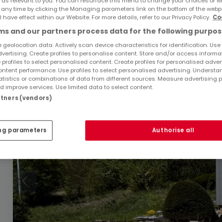
 as relevant to you. You can resurface this menu to change your choices or 
 any time by clicking the Managing parameters link on the bottom of the webp
l have effect within our Website. For more details, refer to our Privacy Policy.
Co
s and our partners process data for the following purpos
Ähnliche Immobilien in der Nähe
 geolocation data. Actively scan device characteristics for identification. Use
Sie haben keine Immobilien gefunden, die Sie inte
dvertising. Create profiles to personalise content. Store and/or access informa
Sie interessieren.
 profiles to select personalised content. Create profiles for personalised adver
ntent performance. Use profiles to select personalised advertising. Underst
atistics or combinations of data from different sources. Measure advertising 
 improve services. Use limited data to select content.
artners (vendors)
ng parameters
Authorise all