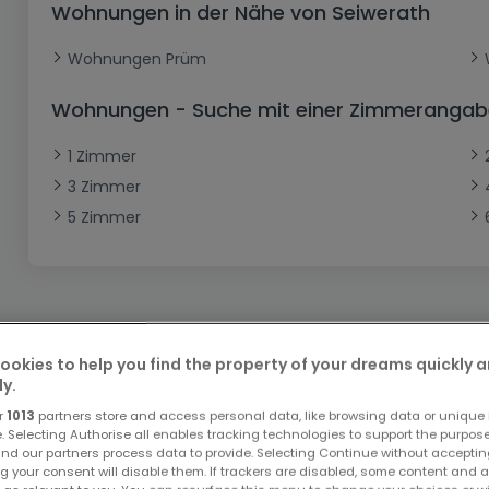
Wohnungen in der Nähe von Seiwerath
Büro
Kein Bauland
Schloss
Dreigeschossige Wohnung
Garage - Parkplatz
Gewerbe
Loft
Büro
Hof
Carport
Gewerbliches Grundstück
Wohnungen Prüm
Ladenfläche
Bauernhaus
Dachgeschoss
Garage
Wohnungen - Suche mit einer Zimmerangab
Landhaus
Erdgeschoss
Geschäft
1 Zimmer
Bungalow
Restaurant
3 Zimmer
Ebenerdiges Haus
Hotel
5 Zimmer
Lagerfläche
Ferienunterkunft
Landwirtschaftlicher Betrieb
ookies to help you find the property of your dreams quickly 
ly.
Bitte ändern Sie Ihre Suche u
r
1013
partners store and access personal data, like browsing data or unique i
e. Selecting Authorise all enables tracking technologies to support the purpo
nd our partners process data to provide. Selecting Continue without acceptin
g your consent will disable them. If trackers are disabled, some content and 