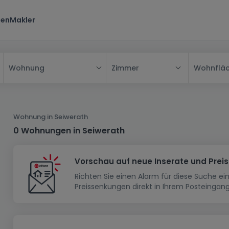
ten
Makler
Zimmer
Wohnflä
Wohnung
Alle
Haus
Wohnung in Seiwerath
Wohnung
Haus
0 Wohnungen in Seiwerath
Neubauprojekt
Einfamilienhaus
Wohnung
Vorschau auf neue Inserate und Prei
Haus bauen
Reihenhaus
Schlafzimmer
Wohnanlage
Richten Sie einen Alarm für diese Suche e
Renditeobjekt
1-Zimmer-Apartment
Doppelhaushälfte
Musterhaus
Wohnsiedlung
Preissenkungen direkt in Ihrem Posteingang
Grundstück
Penthouse-Wohnung
Renditeobjekt
Villa
Grundstück + Haus
Garage - Parkplatz
Rohbau
Bauland
Herrenhaus
Maisonnette