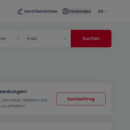
Veröffentlichen
Verbinden
DE
che
Preis
ssenkungen!
Suchauftrag
in, um neue Objekte und
 zu erhalten!