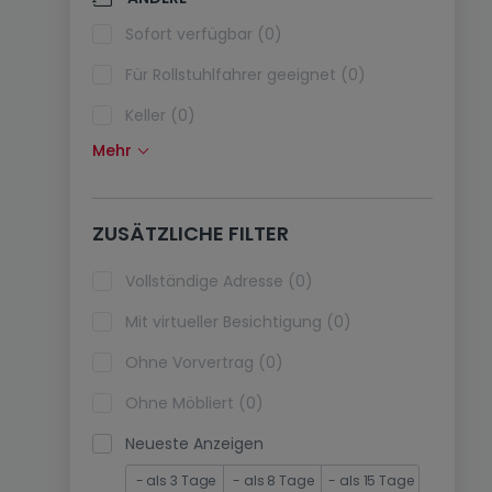
Klimaanlagen (0)
Sofort verfügbar (0)
Glasfaser (0)
Für Rollstuhlfahrer geeignet (0)
Keller (0)
Mehr
Dachboden (0)
Fahrstuhl (0)
ZUSÄTZLICHE FILTER
immobilienleibrente (0)
Ferienimmobilien (0)
Vollständige Adresse (0)
Mit virtueller Besichtigung (0)
Ohne Vorvertrag (0)
Ohne Möbliert (0)
Neueste Anzeigen
- als 3 Tage
- als 8 Tage
- als 15 Tage