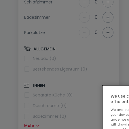
-
+
0
Schlafzimmer
-
+
0
Badezimmer
-
+
0
Parkplätze
ALLGEMEIN
Neubau (0)
Bestehendes Eigentum (0)
INNEN
Separate Küche (0)
We use c
efficient
Duschräume (0)
We and ou
your devic
Badezimmer (0)
under we a
withdrawin
Mehr
Einbauküche (0)