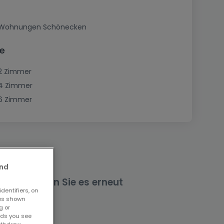
Wohnungen Schönecken
e
2 Zimmer
4 Zimmer
6 Zimmer
and
nd versuchen Sie es erneut
dentifiers, on
ses shown
g or
ads you see