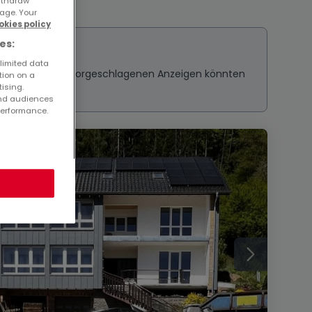
withdraw
age. Your
okies policy
es:
 limited data
ressieren? Diese vorgeschlagenen Anzeigen könnten
tion on a
tising.
and audiences
performance.