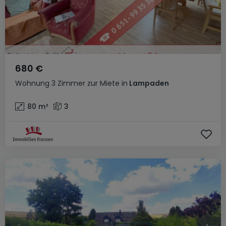
680 €
Wohnung
3 Zimmer
zur Miete
in
Lampaden
80
m²
3