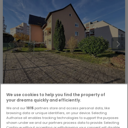
We use cookies to help you find the property of
249.000 €
your dreams quickly and efficiently.
Wohnung
4 Schlafzimmer
zum Kauf
in
Konz
We and our
1015
partners store and access personal data, like
browsing data or unique identifiers, on your device. Selecting
Authorise all enables tracking technologies to support the purposes
114
m²
4
1
shown under we and our partners process data to provide. Selecting
Continue without accepting or withdrawing your consent will disable