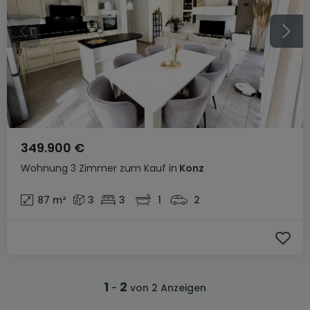
349.900 €
Wohnung
3 Zimmer
zum Kauf
in
Konz
87
m²
3
3
1
2
1
2
-
von 2 Anzeigen