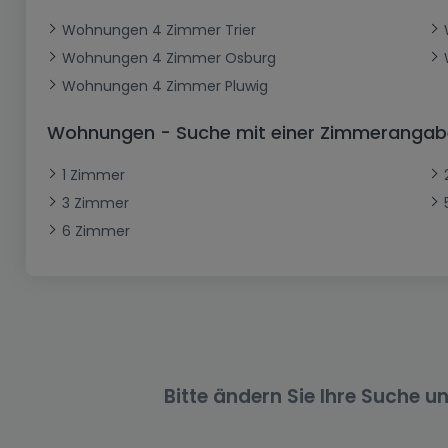
Büro
Kein Bauland
Schloss
Dreigeschossige Wohnung
Garage - Parkplatz
Wohnungen 4 Zimmer Trier
Gewerbe
Loft
Büro
Hof
Carport
Gewerbliches Grundstück
Wohnungen 4 Zimmer Osburg
Ladenfläche
Bauernhaus
Dachgeschoss
Garage
Wohnungen 4 Zimmer Pluwig
Landhaus
Erdgeschoss
Geschäft
Wohnungen - Suche mit einer Zimmerangab
Bungalow
Restaurant
1 Zimmer
Ebenerdiges Haus
Hotel
3 Zimmer
Lagerfläche
Ferienunterkunft
6 Zimmer
Landwirtschaftlicher Betrieb
Bitte ändern Sie Ihre Suche u