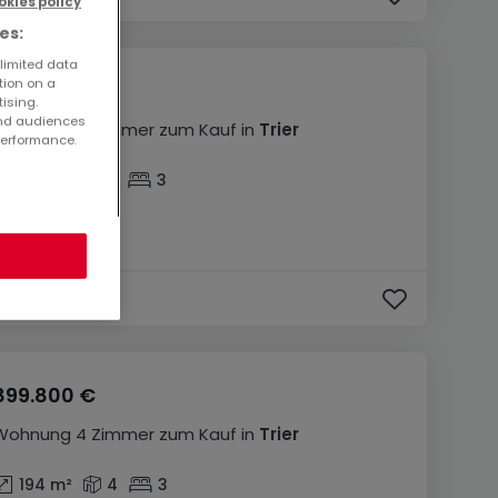
okies policy
es:
 limited data
tion on a
249.800 €
tising.
and audiences
Wohnung
4 Zimmer
zum Kauf
in
Trier
performance.
105
m²
4
3
899.800 €
Wohnung
4 Zimmer
zum Kauf
in
Trier
194
m²
4
3