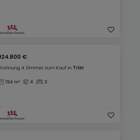
924.800 €
Wohnung
4 Zimmer
zum Kauf
in
Trier
194
m²
4
3