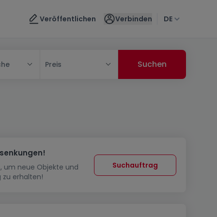
Veröffentlichen
Verbinden
DE
che
Preis
ssenkungen!
Suchauftrag
in, um neue Objekte und
 zu erhalten!