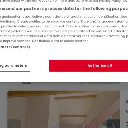
l have effect within our Website. For more details, refer to our Privacy Policy.
Co
s and our partners process data for the following purpos
 geolocation data. Actively scan device characteristics for identification. Use
dvertising. Create profiles to personalise content. Store and/or access informa
 profiles to select personalised content. Create profiles for personalised adver
ntent performance. Use profiles to select personalised advertising. Underst
atistics or combinations of data from different sources. Measure advertising 
 improve services. Use limited data to select content.
artners (vendors)
ng parameters
Authorise all