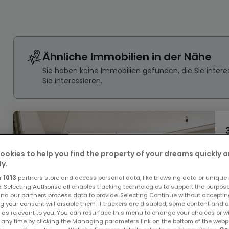
Ähnliche Immobilien in der Nähe
Sie haben keine Immobilien gefunden, die Sie inte
Sie interessieren.
ookies to help you find the property of your dreams quickly 
ly.
r
1013
partners store and access personal data, like browsing data or unique i
e. Selecting Authorise all enables tracking technologies to support the purpo
nd our partners process data to provide. Selecting Continue without acceptin
g your consent will disable them. If trackers are disabled, some content and 
 as relevant to you. You can resurface this menu to change your choices or 
 any time by clicking the Managing parameters link on the bottom of the webp