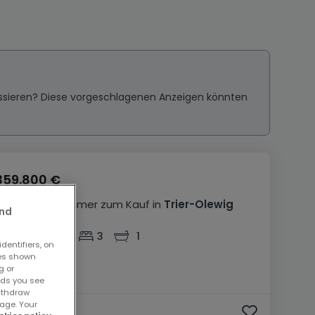
ressieren? Diese vorgeschlagenen Anzeigen könnten
359.800 €
Wohnung
4 Zimmer
zum Kauf
in
Trier-Olewig
and
114
m²
4
3
1
dentifiers, on
ses shown
g or
ads you see
withdraw
age. Your