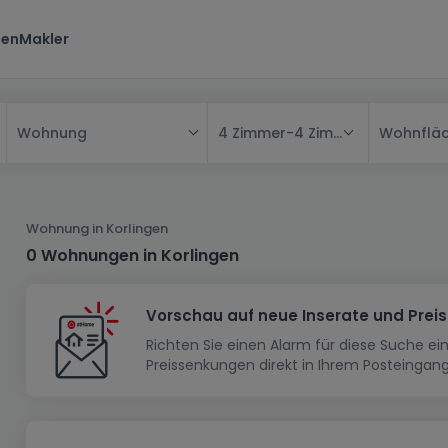
ten
Makler
4 Zimmer
-
4 Zimmer
Wohnflä
Wohnung
Alle
Haus
Wohnung in Korlingen
Wohnung
Haus
0 Wohnungen in Korlingen
Neubauprojekt
Einfamilienhaus
Wohnung
Vorschau auf neue Inserate und Prei
Haus bauen
Reihenhaus
Schlafzimmer
Wohnanlage
Richten Sie einen Alarm für diese Suche e
Renditeobjekt
1-Zimmer-Apartment
Doppelhaushälfte
Musterhaus
Wohnsiedlung
Preissenkungen direkt in Ihrem Posteingang
Grundstück
Penthouse-Wohnung
Renditeobjekt
Villa
Grundstück + Haus
Garage - Parkplatz
Rohbau
Bauland
Herrenhaus
Maisonnette