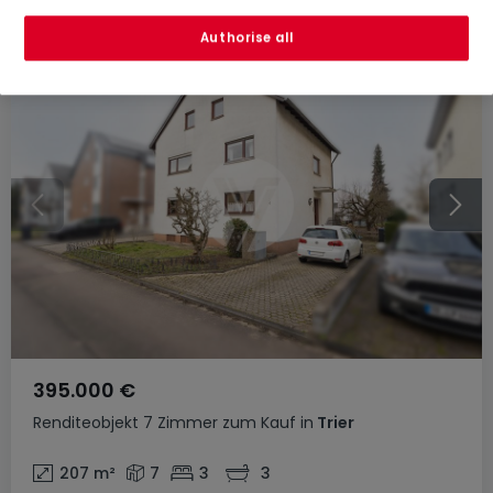
Authorise all
395.000 €
Renditeobjekt
7 Zimmer
zum Kauf
in
Trier
207
m²
7
3
3