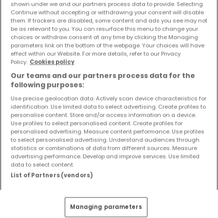
shown under we and our partners process data to provide. Selecting
2 Zimmer
Continue without accepting or withdrawing your consent will disable
them. If trackers are disabled, some content and ads you see may not
3 Zimmer
be as relevant to you. You can resurface this menu to change your
4 Zimmer
choices or withdraw consent at any time by clicking the Managing
parameters link on the bottom of the webpage. Your choices will have
5 Zimmer
effect within our Website. For more details, refer to our Privacy
Policy.
Cookies policy
6 Zimmer
Our teams and our partners process data for the
following purposes:
Use precise geolocation data. Actively scan device characteristics for
identification. Use limited data to select advertising. Create profiles to
Bitte ändern Sie Ihre Suche und versuchen Sie
personalise content. Store and/or access information on a device.
es erneut
Use profiles to select personalised content. Create profiles for
personalised advertising. Measure content performance. Use profiles
to select personalised advertising. Understand audiences through
statistics or combinations of data from different sources. Measure
advertising performance. Develop and improve services. Use limited
data to select content.
List of Partners (vendors)
Ähnliche Immobilien in der Nähe
Sie haben keine Immobilien gefunden, die Sie
interessieren? Diese vorgeschlagenen Anzeigen
Managing parameters
könnten Sie interessieren.