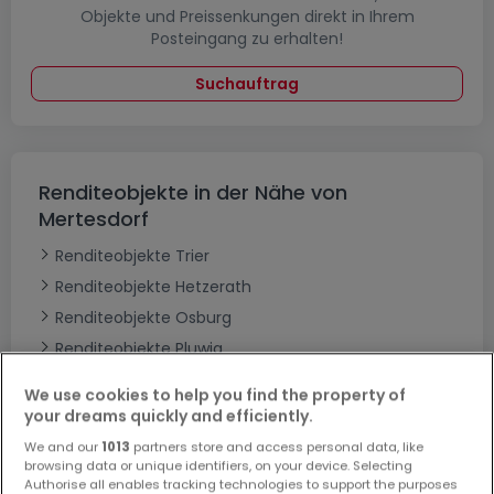
Objekte und Preissenkungen direkt in Ihrem
Posteingang zu erhalten!
Suchauftrag
Renditeobjekte in der Nähe von
Mertesdorf
Renditeobjekte Trier
Renditeobjekte Hetzerath
Renditeobjekte Osburg
Renditeobjekte Pluwig
Renditeobjekte Riol
We use cookies to help you find the property of
your dreams quickly and efficiently.
Renditeobjekte - Suche mit einer
Zimmerangabe
We and our
1013
partners store and access personal data, like
browsing data or unique identifiers, on your device. Selecting
1 Zimmer
Authorise all enables tracking technologies to support the purposes