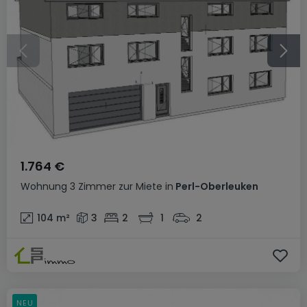
1.764 €
Wohnung
3 Zimmer
zur Miete
in
Perl-Oberleuken
104
m²
3
2
1
2
NEU