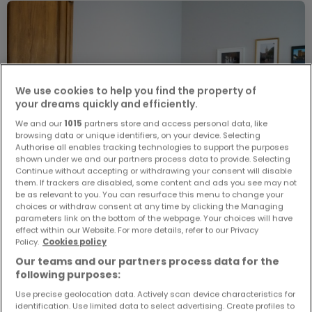
We use cookies to help you find the property of
your dreams quickly and efficiently.
We and our
1015
partners store and access personal data, like
browsing data or unique identifiers, on your device. Selecting
Authorise all enables tracking technologies to support the purposes
shown under we and our partners process data to provide. Selecting
Continue without accepting or withdrawing your consent will disable
them. If trackers are disabled, some content and ads you see may not
be as relevant to you. You can resurface this menu to change your
choices or withdraw consent at any time by clicking the Managing
parameters link on the bottom of the webpage. Your choices will have
effect within our Website. For more details, refer to our Privacy
Policy.
Cookies policy
990 €
Our teams and our partners process data for the
1-Zimmer-Apartment
1 Zimmer
zur Miete
in
Trier
following purposes:
Use precise geolocation data. Actively scan device characteristics for
25
m²
1
1
1
identification. Use limited data to select advertising. Create profiles to