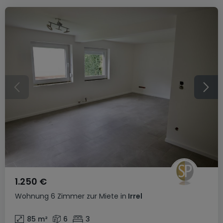
1.250 €
Wohnung
6 Zimmer
zur Miete
in
Irrel
85
m²
6
3