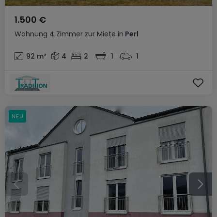
1.500 €
Wohnung
4 Zimmer
zur Miete
in
Perl
92
m²
4
2
1
1
NEU