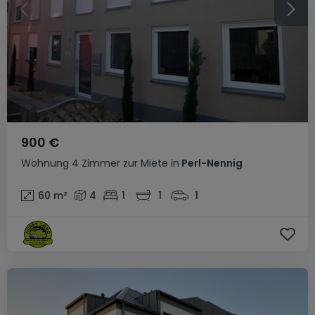
900 €
Wohnung
4 Zimmer
zur Miete
in
Perl-Nennig
60
m²
4
1
1
1