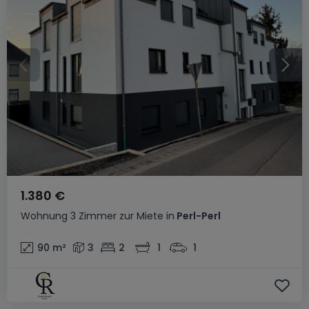
1.380 €
Wohnung
3 Zimmer
zur Miete
in
Perl-Perl
90
m²
3
2
1
1