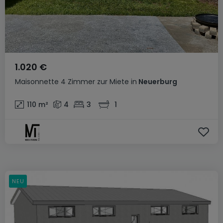
1.020 €
Maisonnette
4 Zimmer
zur Miete
in
Neuerburg
110
m²
4
3
1
NEU