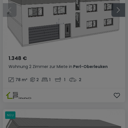
1.348 €
Wohnung
2 Zimmer
zur Miete
in
Perl-Oberleuken
78
m²
2
1
1
2
NEU