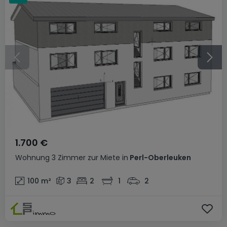
1.700 €
Wohnung
3 Zimmer
zur Miete
in
Perl-Oberleuken
100
m²
3
2
1
2