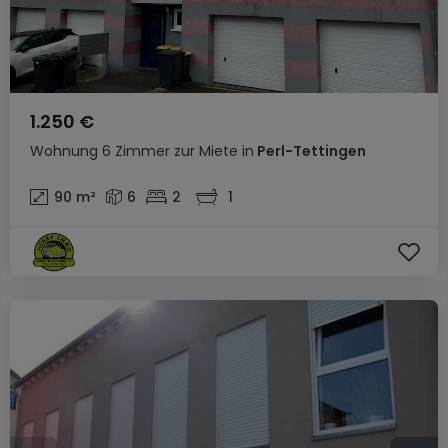
1.250 €
Wohnung
6 Zimmer
zur Miete
in
Perl-Tettingen
90
m²
6
2
1