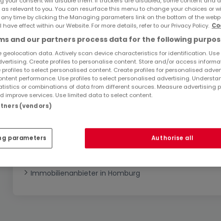
1
1
g your consent will disable them. If trackers are disabled, some content and 
-
von 1 Anzeige
 as relevant to you. You can resurface this menu to change your choices or 
 any time by clicking the Managing parameters link on the bottom of the webp
l have effect within our Website. For more details, refer to our Privacy Policy.
Co
Wohnungen mieten in Homburg nach Typ
s and our partners process data for the following purpos
 geolocation data. Actively scan device characteristics for identification. Use
Wohnungen mieten Homburg
dvertising. Create profiles to personalise content. Store and/or access informa
 profiles to select personalised content. Create profiles for personalised adver
1-Zimmer-Apartment mieten Homburg
ntent performance. Use profiles to select personalised advertising. Underst
atistics or combinations of data from different sources. Measure advertising 
Maisonettes mieten Homburg
 improve services. Use limited data to select content.
Lofts mieten Homburg
artners (vendors)
Erdgeschosse mieten Homburg
Top Suchaufträge
ng parameters
Authorise all
Wohnungen in Homburg
Immobilienanbieter in Homburg