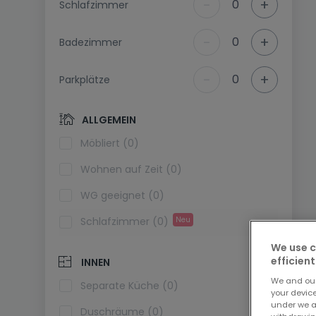
-
+
0
Schlafzimmer
-
+
0
Badezimmer
-
+
0
Parkplätze
ALLGEMEIN
Möbliert (0)
Wohnen auf Zeit (0)
WG geeignet (0)
Schlafzimmer (0)
Neu
We use c
efficient
INNEN
We and ou
Separate Küche (0)
your devic
under we a
Duschräume (0)