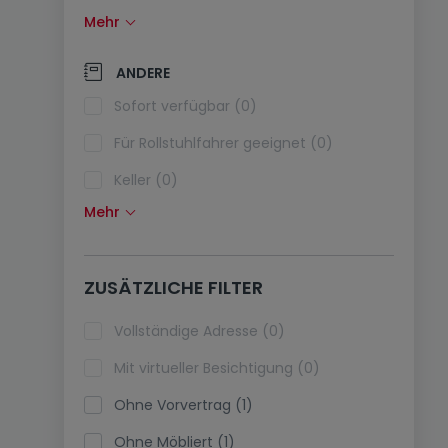
Mehr
Solarzellen (0)
Wärmepumpe (0)
ANDERE
Klimaanlagen (0)
Sofort verfügbar (0)
Glasfaser (0)
Für Rollstuhlfahrer geeignet (0)
Keller (0)
Mehr
Dachboden (0)
Fahrstuhl (0)
ZUSÄTZLICHE FILTER
Haustiere erlaubt (0)
Ferienimmobilien (0)
Vollständige Adresse (0)
Mit virtueller Besichtigung (0)
Ohne Vorvertrag (1)
Ohne Möbliert (1)