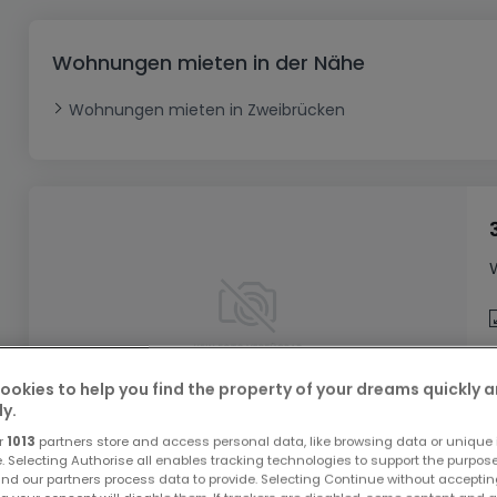
Büro
Kein Bauland
Schloss
Dreigeschossige Wohnung
Garage - Parkplatz
Gewerbe
Loft
Büro
Hof
Carport
Gewerbliches Grundstück
Wohnungen mieten in der Nähe
Ladenfläche
Bauernhaus
Dachgeschoss
Garage
Wohnungen mieten in Zweibrücken
Landhaus
Erdgeschoss
Geschäft
Bungalow
Restaurant
Ebenerdiges Haus
Hotel
Lagerfläche
Ferienunterkunft
Landwirtschaftlicher Betrieb
ookies to help you find the property of your dreams quickly 
ly.
r
1013
partners store and access personal data, like browsing data or unique i
e. Selecting Authorise all enables tracking technologies to support the purpo
nd our partners process data to provide. Selecting Continue without acceptin