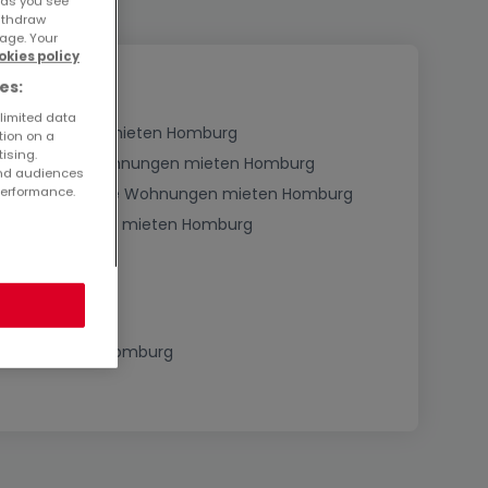
ads you see
withdraw
age. Your
okies policy
es:
 limited data
Schlafzimmer mieten Homburg
tion on a
tising.
Penthouse-Wohnungen mieten Homburg
and audiences
performance.
Dreigeschossige Wohnungen mieten Homburg
Dachgeschosse mieten Homburg
Immobilien in Homburg