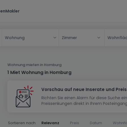
ten
Makler
Zimmer
Wohnflä
Wohnung
Alle
Haus
Wohnung mieten in Homburg
Wohnung
Haus
1 Miet Wohnung in Homburg
Neubauprojekt
Einfamilienhaus
Wohnung
Vorschau auf neue Inserate und Prei
Haus bauen
Reihenhaus
Schlafzimmer
Wohnanlage
Richten Sie einen Alarm für diese Suche e
Renditeobjekt
1-Zimmer-Apartment
Doppelhaushälfte
Musterhaus
Wohnsiedlung
Preissenkungen direkt in Ihrem Posteingang
Grundstück
Penthouse-Wohnung
Renditeobjekt
Villa
Grundstück + Haus
Garage - Parkplatz
Rohbau
Bauland
Herrenhaus
Maisonnette
Sortieren nach:
Relevanz
Preis
Datum
Wohnfl