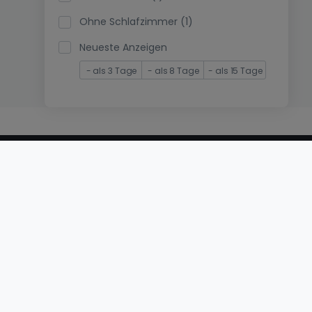
Ohne Schlafzimmer (1)
Neueste Anzeigen
- als 3 Tage
- als 8 Tage
- als 15 Tage
© 2000 -
2026
atHome International S.à.r.l.
Eduard-Becking-Strasse 5 D - 54293 Trier
Privatperson
Veröffentlichen Sie Ihr Objekt