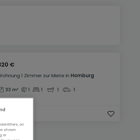
320 €
Wohnung
1 Zimmer
zur Miete
in
Homburg
33
m²
1
1
1
1
and
dentifiers, on
ses shown
g or