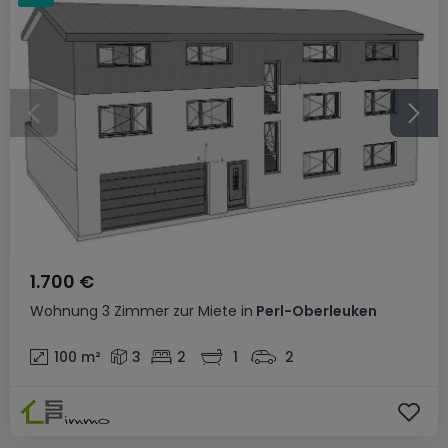
1.700 €
Wohnung
3 Zimmer
zur Miete
in
Perl-Oberleuken
100
m²
3
2
1
2