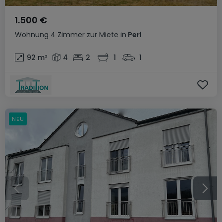
1.500 €
Wohnung
4 Zimmer
zur Miete
in
Perl
92
m²
4
2
1
1
NEU