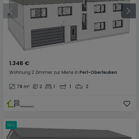
1.348 €
Wohnung
2 Zimmer
zur Miete
in
Perl-Oberleuken
78
m²
2
1
1
2
NEU