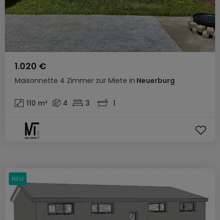
1.020 €
Maisonnette
4 Zimmer
zur Miete
in
Neuerburg
110
m²
4
3
1
NEU