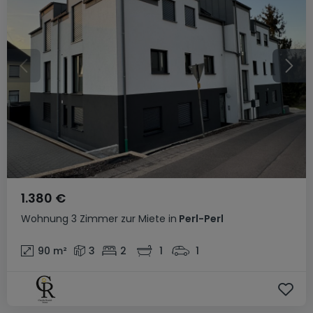
1.380 €
Wohnung
3 Zimmer
zur Miete
in
Perl-Perl
90
m²
3
2
1
1