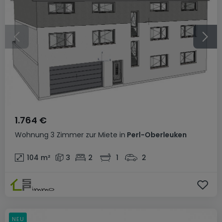
1.764 €
Wohnung
3 Zimmer
zur Miete
in
Perl-Oberleuken
104
m²
3
2
1
2
NEU