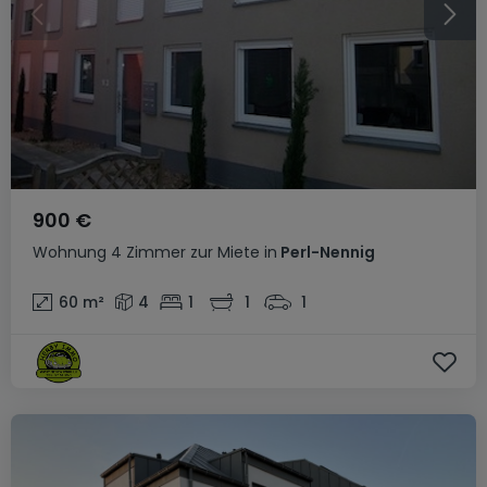
900 €
Wohnung
4 Zimmer
zur Miete
in
Perl-Nennig
60
m²
4
1
1
1