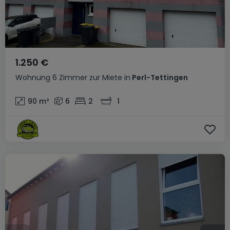
1.250 €
Wohnung
6 Zimmer
zur Miete
in
Perl-Tettingen
90
m²
6
2
1