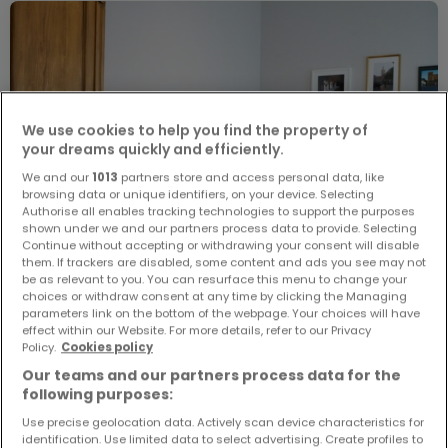
We use cookies to help you find the property of
your dreams quickly and efficiently.
We and our
1013
partners store and access personal data, like
browsing data or unique identifiers, on your device. Selecting
Authorise all enables tracking technologies to support the purposes
shown under we and our partners process data to provide. Selecting
Continue without accepting or withdrawing your consent will disable
them. If trackers are disabled, some content and ads you see may not
be as relevant to you. You can resurface this menu to change your
choices or withdraw consent at any time by clicking the Managing
parameters link on the bottom of the webpage. Your choices will have
effect within our Website. For more details, refer to our Privacy
Policy.
Cookies policy
990 €
Our teams and our partners process data for the
1-Zimmer-Apartment
1 Zimmer
zur Miete
in
Trier
following purposes:
Use precise geolocation data. Actively scan device characteristics for
25
m²
1
1
1
identification. Use limited data to select advertising. Create profiles to