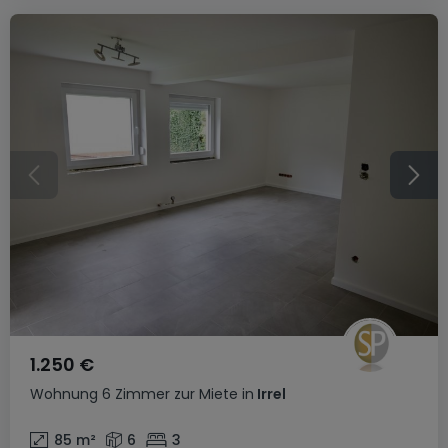
1.250 €
Wohnung
6 Zimmer
zur Miete
in
Irrel
85
m²
6
3