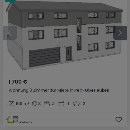
1.700 €
Wohnung
3 Zimmer
zur Miete
in
Perl-Oberleuken
100
m²
3
2
1
2