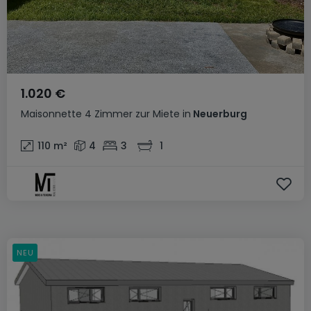
1.020 €
Maisonnette
4 Zimmer
zur Miete
in
Neuerburg
110
m²
4
3
1
NEU