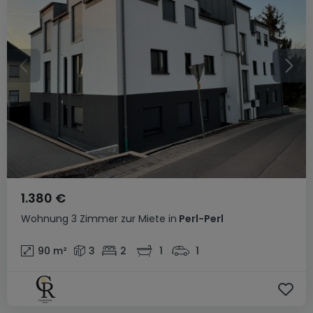
1.380 €
Wohnung
3 Zimmer
zur Miete
in
Perl-Perl
90
m²
3
2
1
1