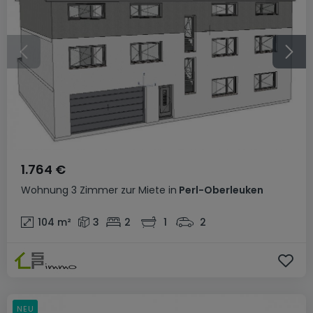
1.764 €
Wohnung
3 Zimmer
zur Miete
in
Perl-Oberleuken
104
m²
3
2
1
2
NEU