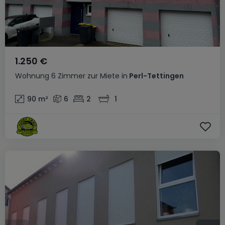
1.250 €
Wohnung
6 Zimmer
zur Miete
in
Perl-Tettingen
90
m²
6
2
1