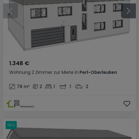
1.348 €
Wohnung
2 Zimmer
zur Miete
in
Perl-Oberleuken
78
m²
2
1
1
2
NEU