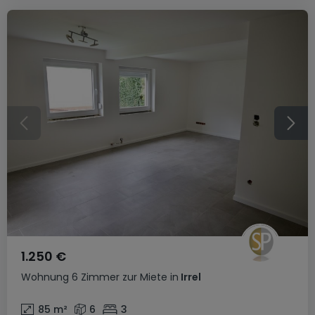
1.250 €
Wohnung
6 Zimmer
zur Miete
in
Irrel
85
m²
6
3