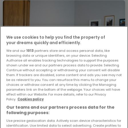
We use cookies to help you find the property of
your dreams quickly and efficiently.
We and our
1013
partners store and access personal data, like
browsing data or unique identifiers, on your device. Selecting
Authorise all enables tracking technologies to support the purposes
shown under we and our partners process data to provide. Selecting
Continue without accepting or withdrawing your consent will disable
them. If trackers are disabled, some content and ads you see may not
be as relevant to you. You can resurface this menu to change your
choices or withdraw consent at any time by clicking the Managing
parameters link on the bottom of the webpage. Your choices will have
effect within our Website. For more details, refer to our Privacy
Policy.
Cookies policy
990 €
Our teams and our partners process data for the
1-Zimmer-Apartment
1 Zimmer
zur Miete
in
Trier
following purposes:
Use precise geolocation data. Actively scan device characteristics for
25
m²
1
1
1
identification. Use limited data to select advertising. Create profiles to