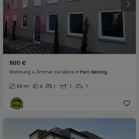
900 €
Wohnung
4 Zimmer
zur Miete
in
Perl-Nennig
60
m²
4
1
1
1