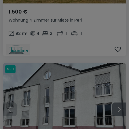
1.500 €
Wohnung
4 Zimmer
zur Miete
in
Perl
92
m²
4
2
1
1
NEU