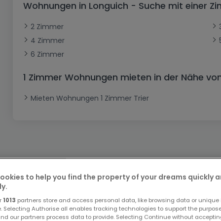
Wohnungen in Longuich - Suche mit einer 
Büro
Kein Bauland
Schloss
Dreigeschossige Wohnung
Garage - Parkplatz
Gewerbe
Loft
Büro
Hof
Carport
Gewerbliches Grundstück
2 Zimmer
4 Zimmer
Ladenfläche
Bauernhaus
Dachgeschoss
Garage
6 Zimmer
Landhaus
Erdgeschoss
Geschäft
Bungalow
Restaurant
1 Zimmer Wohnungen mieten in der Nähe von
Ebenerdiges Haus
Hotel
Mieten Wohnungen 1 Zimmer Trier
Lagerfläche
Ferienunterkunft
Landwirtschaftlicher Betrieb
ookies to help you find the property of your dreams quickly 
Bitte ändern Sie Ihre Suche u
ly.
r
1013
partners store and access personal data, like browsing data or unique i
e. Selecting Authorise all enables tracking technologies to support the purpo
nd our partners process data to provide. Selecting Continue without acceptin