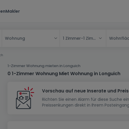
ten
Makler
1 Zimmer
-
1 Zimmer
Wohnflä
Wohnung
Alle
ch
Haus
1-Zimmer Wohnung mieten in Longuich
Wohnung
Haus
0 1-Zimmer Wohnung Miet Wohnung in Longuich
Neubauprojekt
Einfamilienhaus
Wohnung
Vorschau auf neue Inserate und Prei
Haus bauen
Reihenhaus
Schlafzimmer
Wohnanlage
Richten Sie einen Alarm für diese Suche e
Renditeobjekt
1-Zimmer-Apartment
Doppelhaushälfte
Musterhaus
Wohnsiedlung
Preissenkungen direkt in Ihrem Posteingang
Grundstück
Penthouse-Wohnung
Renditeobjekt
Villa
Grundstück + Haus
Garage - Parkplatz
Rohbau
Bauland
Herrenhaus
Maisonnette