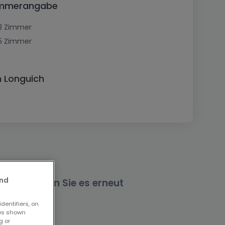
Zimmerangabe
3 Zimmer
5 Zimmer
 Longuich
and
nd versuchen Sie es erneut
dentifiers, on
ses shown
g or