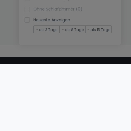
Ohne Schlafzimmer (0)
Neueste Anzeigen
- als 3 Tage
- als 8 Tage
- als 15 Tage
© 2000 -
2026
atHome International S.à.r.l.
Eduard-Becking-Strasse 5 D - 54293 Trier
Privatperson
Veröffentlichen Sie Ihr Objekt