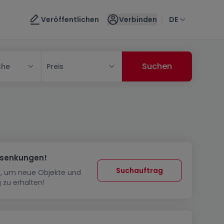
Veröffentlichen
Verbinden
DE
che
Preis
ssenkungen!
Suchauftrag
in, um neue Objekte und
 zu erhalten!