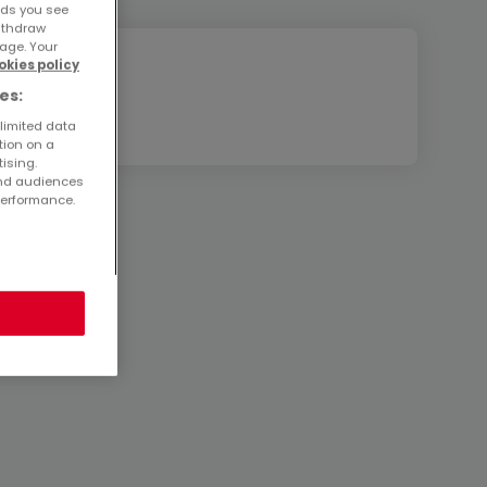
ads you see
withdraw
age. Your
okies policy
es:
 limited data
tion on a
tising.
and audiences
performance.