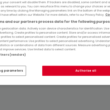
g your consent will disable them. If trackers are disabled, some content and 
 as relevant to you. You can resurface this menu to change your choices or 
 any time by clicking the Managing parameters link on the bottom of the webp
l have effect within our Website. For more details, refer to our Privacy Policy.
Co
Top Suchaufträge
s and our partners process data for the following purpos
Immobilienanbieter in Longuich
 geolocation data. Actively scan device characteristics for identification. Use
dvertising. Create profiles to personalise content. Store and/or access informa
 profiles to select personalised content. Create profiles for personalised adver
ntent performance. Use profiles to select personalised advertising. Underst
atistics or combinations of data from different sources. Measure advertising 
 improve services. Use limited data to select content.
artners (vendors)
ng parameters
Authorise all