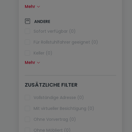
Mehr
Solarzellen (0)
Wärmepumpe (0)
ANDERE
Klimaanlagen (0)
Sofort verfügbar (0)
Glasfaser (0)
Für Rollstuhlfahrer geeignet (0)
Keller (0)
Mehr
Dachboden (0)
Fahrstuhl (0)
ZUSÄTZLICHE FILTER
Haustiere erlaubt (0)
Ferienimmobilien (0)
Vollständige Adresse (0)
Mit virtueller Besichtigung (0)
Ohne Vorvertrag (0)
Ohne Möbliert (0)