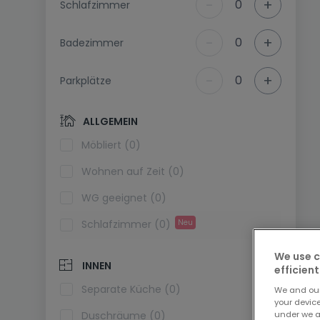
-
+
0
Schlafzimmer
-
+
0
Badezimmer
-
+
0
Parkplätze
ALLGEMEIN
Möbliert (0)
Wohnen auf Zeit (0)
WG geeignet (0)
Schlafzimmer (0)
Neu
We use c
INNEN
efficient
Separate Küche (0)
We and ou
your devic
under we a
Duschräume (0)