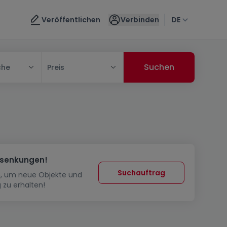
Veröffentlichen
Verbinden
DE
che
Preis
ssenkungen!
Suchauftrag
in, um neue Objekte und
 zu erhalten!