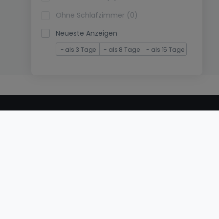
Ohne Schlafzimmer (0)
Neueste Anzeigen
- als 3 Tage
- als 8 Tage
- als 15 Tage
© 2000 -
2026
atHome International S.à.r.l.
Eduard-Becking-Strasse 5 D - 54293 Trier
Privatperson
Veröffentlichen Sie Ihr Objekt