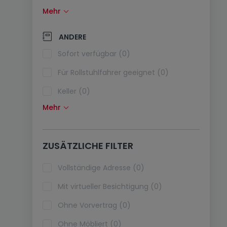
Mehr
Solarzellen (0)
Wärmepumpe (0)
ANDERE
Klimaanlagen (0)
Sofort verfügbar (0)
Glasfaser (0)
Für Rollstuhlfahrer geeignet (0)
Keller (0)
Mehr
Dachboden (0)
Fahrstuhl (0)
ZUSÄTZLICHE FILTER
Haustiere erlaubt (0)
Ferienimmobilien (0)
Vollständige Adresse (0)
Mit virtueller Besichtigung (0)
Ohne Vorvertrag (0)
Ohne Möbliert (0)