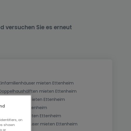
nd versuchen Sie es erneut
Einfamilienhäuser mieten Ettenheim
Doppelhaushälften mieten Ettenheim
Herrenhäuser mieten Ettenheim
and
Höfe mieten Ettenheim
Landhäuser mieten Ettenheim
dentifiers, on
Ebenerdiges Häuser mieten Ettenheim
ses shown
g or