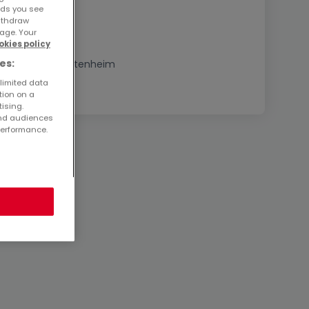
ads you see
withdraw
age. Your
okies policy
es:
Immobilien in Ettenheim
 limited data
tion on a
tising.
and audiences
performance.