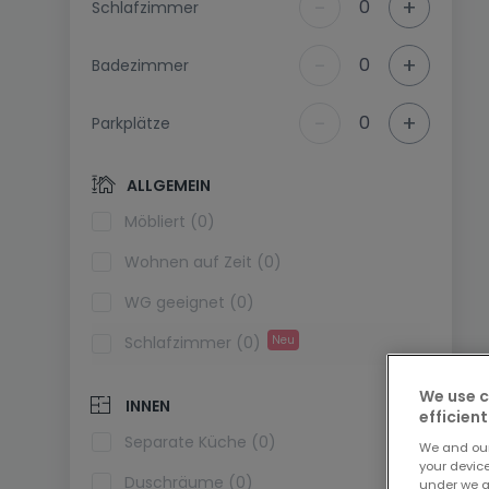
-
+
0
Schlafzimmer
-
+
0
Badezimmer
-
+
0
Parkplätze
ALLGEMEIN
Möbliert (0)
Wohnen auf Zeit (0)
WG geeignet (0)
Schlafzimmer (0)
Neu
We use c
INNEN
efficient
Separate Küche (0)
We and ou
your devic
Duschräume (0)
under we a