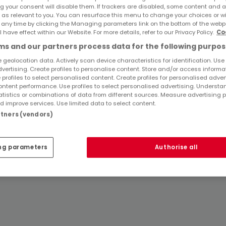
Ferienunterkünfte mieten Ettenheim
g your consent will disable them. If trackers are disabled, some content and 
 as relevant to you. You can resurface this menu to change your choices or 
Top Suchaufträge
 any time by clicking the Managing parameters link on the bottom of the webp
l have effect within our Website. For more details, refer to our Privacy Policy.
Co
s and our partners process data for the following purpos
Häuser in Ettenheim
Immobilienanbieter in Ettenheim
 geolocation data. Actively scan device characteristics for identification. Use
dvertising. Create profiles to personalise content. Store and/or access informa
 profiles to select personalised content. Create profiles for personalised adver
ntent performance. Use profiles to select personalised advertising. Underst
atistics or combinations of data from different sources. Measure advertising 
 improve services. Use limited data to select content.
artners (vendors)
ng parameters
Authorise all