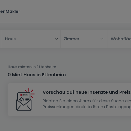
ten
Makler
Zimmer
Wohnflä
Haus
Alle
Haus
Haus mieten in Ettenheim
Wohnung
Haus
0 Miet Haus in Ettenheim
Neubauprojekt
Einfamilienhaus
Wohnung
Vorschau auf neue Inserate und Prei
Haus bauen
Reihenhaus
Schlafzimmer
Wohnanlage
Richten Sie einen Alarm für diese Suche e
Renditeobjekt
1-Zimmer-Apartment
Doppelhaushälfte
Musterhaus
Wohnsiedlung
Preissenkungen direkt in Ihrem Posteingang
Grundstück
Penthouse-Wohnung
Renditeobjekt
Villa
Grundstück + Haus
Garage - Parkplatz
Rohbau
Bauland
Herrenhaus
Maisonnette