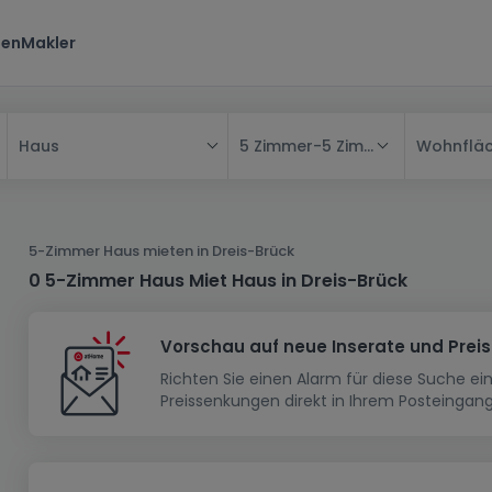
ten
Makler
5 Zimmer
-
5 Zimmer
Wohnflä
Haus
Alle
Haus
5-Zimmer Haus mieten in Dreis-Brück
Wohnung
Haus
0 5-Zimmer Haus Miet Haus in Dreis-Brück
Neubauprojekt
Einfamilienhaus
Wohnung
Vorschau auf neue Inserate und Prei
Haus bauen
Reihenhaus
Schlafzimmer
Wohnanlage
Richten Sie einen Alarm für diese Suche e
Renditeobjekt
1-Zimmer-Apartment
Doppelhaushälfte
Musterhaus
Wohnsiedlung
Preissenkungen direkt in Ihrem Posteingang
Grundstück
Penthouse-Wohnung
Renditeobjekt
Villa
Grundstück + Haus
Garage - Parkplatz
Rohbau
Bauland
Herrenhaus
Maisonnette