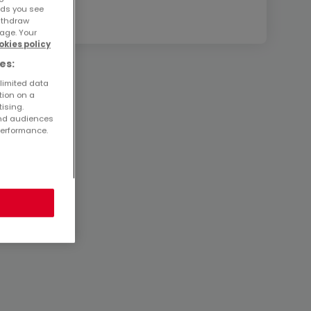
ads you see
withdraw
age. Your
okies policy
es:
 limited data
tion on a
tising.
and audiences
performance.