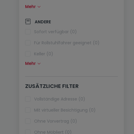
Mehr
Solarzellen (0)
Wärmepumpe (0)
ANDERE
Klimaanlagen (0)
Sofort verfügbar (0)
Glasfaser (0)
Für Rollstuhlfahrer geeignet (0)
Keller (0)
Mehr
Dachboden (0)
Fahrstuhl (0)
ZUSÄTZLICHE FILTER
Haustiere erlaubt (0)
Ferienimmobilien (0)
Vollständige Adresse (0)
Mit virtueller Besichtigung (0)
Ohne Vorvertrag (0)
Ohne Möbliert (0)