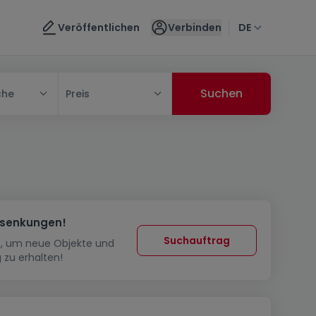
Veröffentlichen
Verbinden
DE
che
Preis
ssenkungen!
Suchauftrag
in, um neue Objekte und
 zu erhalten!