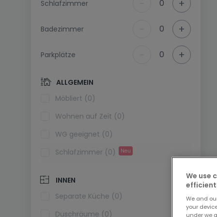
-
+
0
Schlafzimmer
-
+
0
Badezimmer
-
+
0
Parkplätze
ALLGEMEIN
Möbliert (0)
Wohnen auf Zeit (0)
WG geeignet (0)
Schlafzimmer (0)
Neu
We use c
INNEN
efficient
Separate Küche (0)
We and ou
your devic
Duschräume (0)
under we a