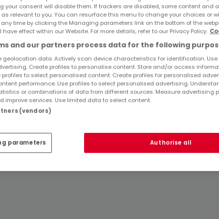
g your consent will disable them. If trackers are disabled, some content and 
Immobilienanbieter in Dreis-Brück
 as relevant to you. You can resurface this menu to change your choices or 
 any time by clicking the Managing parameters link on the bottom of the webp
l have effect within our Website. For more details, refer to our Privacy Policy.
Co
s and our partners process data for the following purpos
 geolocation data. Actively scan device characteristics for identification. Use
dvertising. Create profiles to personalise content. Store and/or access informa
 profiles to select personalised content. Create profiles for personalised adver
ntent performance. Use profiles to select personalised advertising. Underst
atistics or combinations of data from different sources. Measure advertising 
 improve services. Use limited data to select content.
artners (vendors)
ng parameters
Authorise all