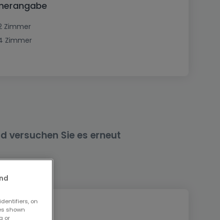
immerangabe
2 Zimmer
4 Zimmer
nd versuchen Sie es erneut
and
dentifiers, on
ses shown
g or