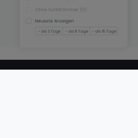
Ohne Schlafzimmer (0)
Neueste Anzeigen
- als 3 Tage
- als 8 Tage
- als 15 Tage
© 2000 -
2026
atHome International S.à.r.l.
Eduard-Becking-Strasse 5 D - 54293 Trier
Privatperson
Veröffentlichen Sie Ihr Objekt