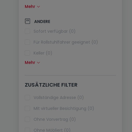
Mehr
Solarzellen (0)
Wärmepumpe (0)
ANDERE
Klimaanlagen (0)
Sofort verfügbar (0)
Glasfaser (0)
Für Rollstuhlfahrer geeignet (0)
Keller (0)
Mehr
Dachboden (0)
Fahrstuhl (0)
ZUSÄTZLICHE FILTER
Haustiere erlaubt (0)
Ferienimmobilien (0)
Vollständige Adresse (0)
Mit virtueller Besichtigung (0)
Ohne Vorvertrag (0)
Ohne Möbliert (0)