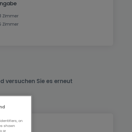
angabe
3 Zimmer
5 Zimmer
nd versuchen Sie es erneut
and
dentifiers, on
ses shown
g or