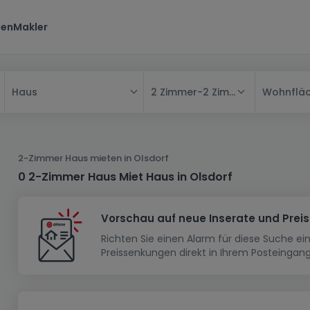
ten
Makler
2 Zimmer
-
2 Zimmer
Wohnflä
Haus
Alle
Haus
2-Zimmer Haus mieten in Olsdorf
Wohnung
Haus
0 2-Zimmer Haus Miet Haus in Olsdorf
Neubauprojekt
Einfamilienhaus
Wohnung
Vorschau auf neue Inserate und Prei
Haus bauen
Reihenhaus
Schlafzimmer
Wohnanlage
Richten Sie einen Alarm für diese Suche e
Renditeobjekt
1-Zimmer-Apartment
Doppelhaushälfte
Musterhaus
Wohnsiedlung
Preissenkungen direkt in Ihrem Posteingang
Grundstück
Penthouse-Wohnung
Renditeobjekt
Villa
Grundstück + Haus
Garage - Parkplatz
Rohbau
Bauland
Herrenhaus
Maisonnette