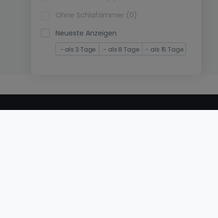
Ohne Schlafzimmer (0)
Neueste Anzeigen
- als 3 Tage
- als 8 Tage
- als 15 Tage
© 2000 -
2026
atHome International S.à.r.l.
Eduard-Becking-Strasse 5 D - 54293 Trier
Privatperson
Veröffentlichen Sie Ihr Objekt