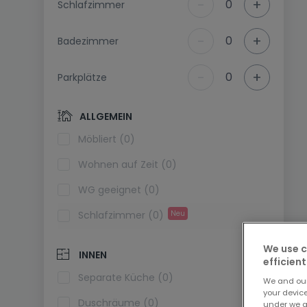
-
+
0
Schlafzimmer
-
+
0
Badezimmer
-
+
0
Parkplätze
ALLGEMEIN
Möbliert (0)
Wohnen auf Zeit (0)
WG geeignet (0)
Schlafzimmer (0)
Neu
We use c
INNEN
efficient
Separate Küche (0)
We and ou
your devic
Duschräume (0)
under we a