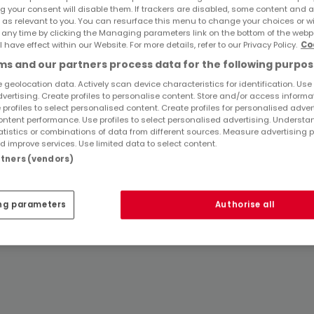
g your consent will disable them. If trackers are disabled, some content and 
Immobilienanbieter in Olsdorf
 as relevant to you. You can resurface this menu to change your choices or 
 any time by clicking the Managing parameters link on the bottom of the webp
l have effect within our Website. For more details, refer to our Privacy Policy.
Co
s and our partners process data for the following purpos
 geolocation data. Actively scan device characteristics for identification. Use
dvertising. Create profiles to personalise content. Store and/or access informa
 profiles to select personalised content. Create profiles for personalised adver
ntent performance. Use profiles to select personalised advertising. Underst
atistics or combinations of data from different sources. Measure advertising 
 improve services. Use limited data to select content.
artners (vendors)
ng parameters
Authorise all