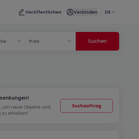
Veröffentlichen
Verbinden
DE
che
Preis
ssenkungen!
Suchauftrag
in, um neue Objekte und
 zu erhalten!