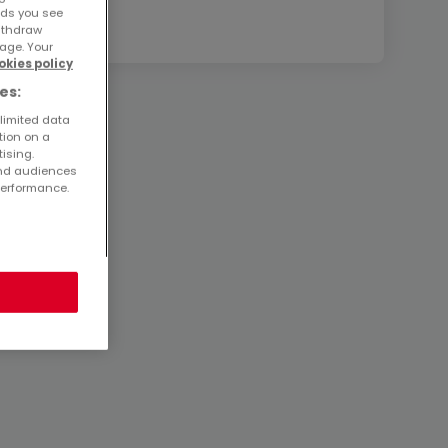
ads you see
withdraw
age. Your
okies policy
es:
 limited data
tion on a
tising.
and audiences
performance.