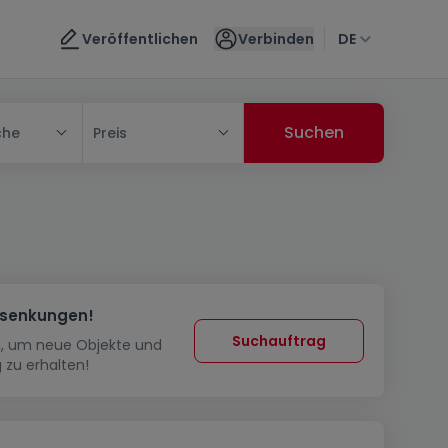
Veröffentlichen
Verbinden
DE
che
Preis
ssenkungen!
Suchauftrag
in, um neue Objekte und
 zu erhalten!