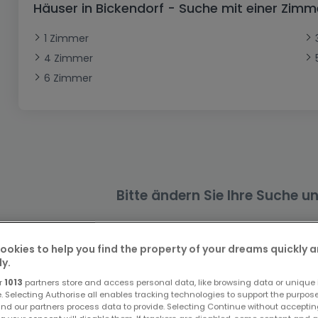
Häuser in Bickendorf - Suche mit einer Zi
Büro
Kein Bauland
Schloss
Dreigeschossige Wohnung
Garage - Parkplatz
Gewerbe
Loft
Büro
Hof
Carport
Gewerbliches Grundstück
1 Zimmer
4 Zimmer
Ladenfläche
Bauernhaus
Dachgeschoss
Garage
6 Zimmer
Landhaus
Erdgeschoss
Geschäft
Bungalow
Restaurant
Ebenerdiges Haus
Hotel
Lagerfläche
Ferienunterkunft
Landwirtschaftlicher Betrieb
Bitte ändern Sie Ihre Suche u
ookies to help you find the property of your dreams quickly 
ly.
r
1013
partners store and access personal data, like browsing data or unique i
e. Selecting Authorise all enables tracking technologies to support the purpo
Top Suchaufträge
nd our partners process data to provide. Selecting Continue without acceptin