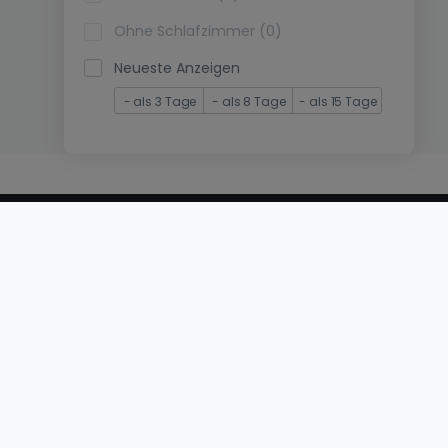
Ohne Schlafzimmer (0)
Neueste Anzeigen
- als 3 Tage
- als 8 Tage
- als 15 Tage
© 2000 -
2026
atHome International S.à.r.l.
Eduard-Becking-Strasse 5 D - 54293 Trier
Privatperson
Veröffentlichen Sie Ihr Objekt