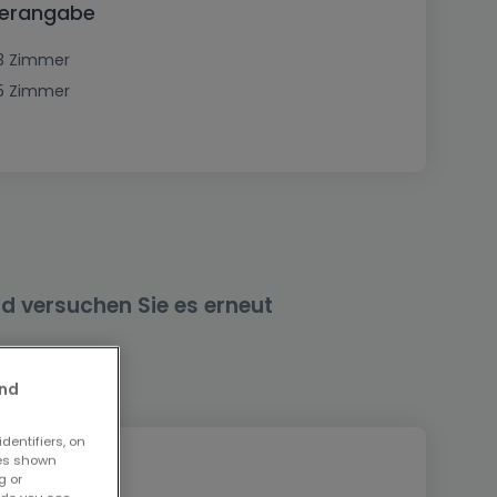
mmerangabe
3 Zimmer
5 Zimmer
nd versuchen Sie es erneut
and
dentifiers, on
ses shown
g or