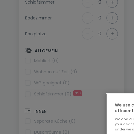
-
+
0
Schlafzimmer
-
+
0
Badezimmer
-
+
0
Parkplätze
ALLGEMEIN
Möbliert (0)
Wohnen auf Zeit (0)
WG geeignet (0)
Schlafzimmer (0)
Neu
We use c
efficient
INNEN
We and ou
Separate Küche (0)
your devic
under we a
Duschräume (0)