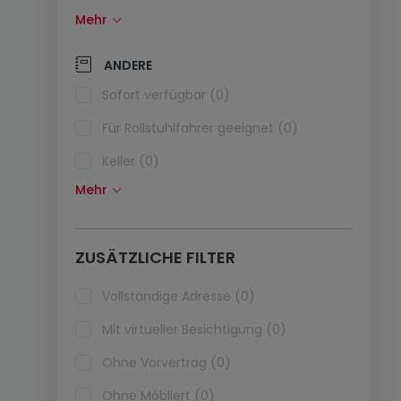
Mehr
Solarzellen (0)
Wärmepumpe (0)
ANDERE
Klimaanlagen (0)
Sofort verfügbar (0)
Glasfaser (0)
Für Rollstuhlfahrer geeignet (0)
Keller (0)
Mehr
Dachboden (0)
Fahrstuhl (0)
ZUSÄTZLICHE FILTER
Haustiere erlaubt (0)
Ferienimmobilien (0)
Vollständige Adresse (0)
Mit virtueller Besichtigung (0)
Ohne Vorvertrag (0)
Ohne Möbliert (0)