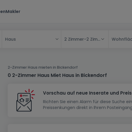
ten
Makler
2 Zimmer
-
2 Zimmer
Wohnflä
Haus
Alle
Haus
2-Zimmer Haus mieten in Bickendorf
Wohnung
Haus
0 2-Zimmer Haus Miet Haus in Bickendorf
Neubauprojekt
Einfamilienhaus
Wohnung
Vorschau auf neue Inserate und Prei
Haus bauen
Reihenhaus
Schlafzimmer
Wohnanlage
Richten Sie einen Alarm für diese Suche e
Renditeobjekt
1-Zimmer-Apartment
Doppelhaushälfte
Musterhaus
Wohnsiedlung
Preissenkungen direkt in Ihrem Posteingang
Grundstück
Penthouse-Wohnung
Renditeobjekt
Villa
Grundstück + Haus
Garage - Parkplatz
Rohbau
Bauland
Herrenhaus
Maisonnette