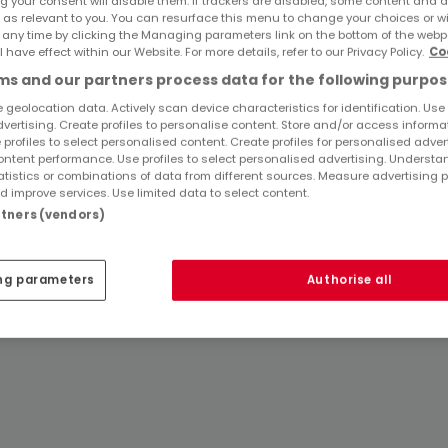
g your consent will disable them. If trackers are disabled, some content and 
Immobilienanbieter in Bickendorf
 as relevant to you. You can resurface this menu to change your choices or 
 any time by clicking the Managing parameters link on the bottom of the webp
l have effect within our Website. For more details, refer to our Privacy Policy.
Co
s and our partners process data for the following purpos
 geolocation data. Actively scan device characteristics for identification. Use
dvertising. Create profiles to personalise content. Store and/or access informa
 profiles to select personalised content. Create profiles for personalised adver
ntent performance. Use profiles to select personalised advertising. Underst
atistics or combinations of data from different sources. Measure advertising 
 improve services. Use limited data to select content.
artners (vendors)
ng parameters
Authorise all