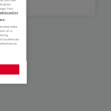
ads you see
withdraw
age. Your
okies policy
es:
 limited data
tion on a
tising.
and audiences
performance.