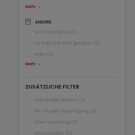
Mehr
Solarzellen (0)
Wärmepumpe (0)
ANDERE
Klimaanlagen (0)
Sofort verfügbar (0)
Glasfaser (0)
Für Rollstuhlfahrer geeignet (0)
Keller (0)
Mehr
Dachboden (0)
Fahrstuhl (0)
ZUSÄTZLICHE FILTER
Haustiere erlaubt (0)
Ferienimmobilien (0)
Vollständige Adresse (0)
Mit virtueller Besichtigung (0)
Ohne Vorvertrag (0)
Ohne Möbliert (0)