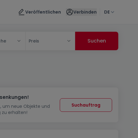
Veröffentlichen
Verbinden
DE
che
Preis
ssenkungen!
Suchauftrag
in, um neue Objekte und
 zu erhalten!