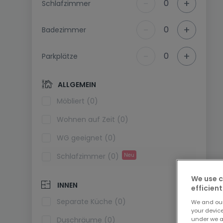
-
+
0
Schlafzimmer
-
+
0
Badezimmer
-
+
0
Parkplätze
ALLGEMEIN
Möbliert (0)
Wohnen auf Zeit (0)
WG geeignet (0)
Schlafzimmer (0)
Neu
We use c
INNEN
efficient
Separate Küche (0)
We and ou
your devic
under we a
Duschräume (0)