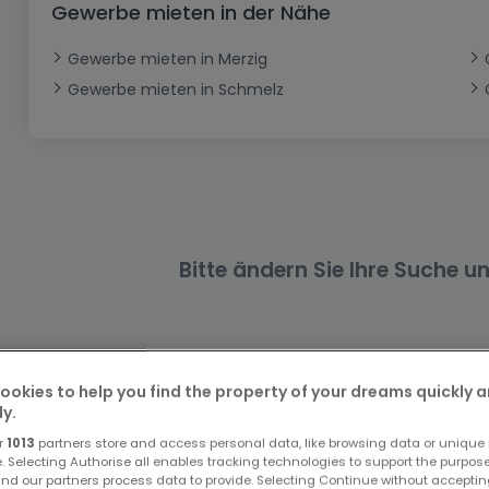
Gewerbe mieten in der Nähe
Büro
Kein Bauland
Schloss
Dreigeschossige Wohnung
Garage - Parkplatz
Gewerbe
Loft
Büro
Hof
Carport
Gewerbliches Grundstück
Gewerbe mieten in Merzig
Gewerbe mieten in Schmelz
Ladenfläche
Bauernhaus
Dachgeschoss
Garage
Landhaus
Erdgeschoss
Geschäft
Bungalow
Restaurant
Ebenerdiges Haus
Hotel
Lagerfläche
Ferienunterkunft
Bitte ändern Sie Ihre Suche u
Landwirtschaftlicher Betrieb
ookies to help you find the property of your dreams quickly 
ly.
Gewerbe mieten in Weiskirchen nach Typ
r
1013
partners store and access personal data, like browsing data or unique i
e. Selecting Authorise all enables tracking technologies to support the purpo
Ladenflächen mieten Weiskirchen
nd our partners process data to provide. Selecting Continue without acceptin