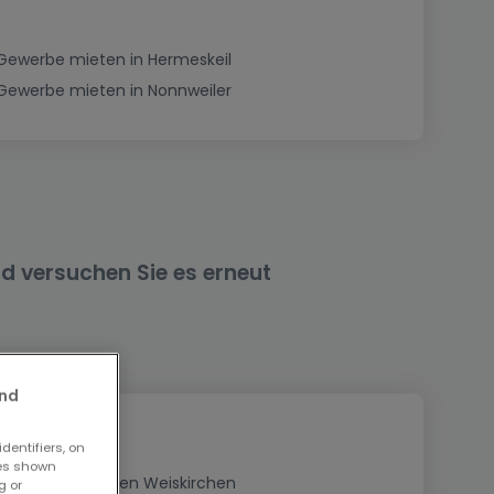
Gewerbe mieten in Hermeskeil
Gewerbe mieten in Nonnweiler
nd versuchen Sie es erneut
and
dentifiers, on
ses shown
Geschäfte mieten Weiskirchen
g or