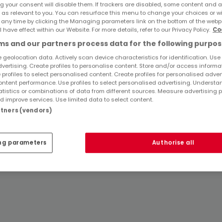
g your consent will disable them. If trackers are disabled, some content and 
Restaurants mieten Weiskirchen
 as relevant to you. You can resurface this menu to change your choices or 
 any time by clicking the Managing parameters link on the bottom of the webp
Lagerflächen mieten Weiskirchen
l have effect within our Website. For more details, refer to our Privacy Policy.
Co
s and our partners process data for the following purpos
Top Suchaufträge
 geolocation data. Actively scan device characteristics for identification. Use
dvertising. Create profiles to personalise content. Store and/or access informa
Gewerbe in Weiskirchen
 profiles to select personalised content. Create profiles for personalised adver
Immobilienanbieter in Weiskirchen
ntent performance. Use profiles to select personalised advertising. Underst
atistics or combinations of data from different sources. Measure advertising 
 improve services. Use limited data to select content.
artners (vendors)
ng parameters
Authorise all