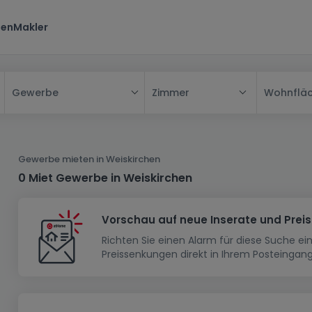
ten
Makler
Zimmer
Wohnflä
Gewerbe
Alle
Haus
Gewerbe mieten in Weiskirchen
Wohnung
Haus
0 Miet Gewerbe in Weiskirchen
Neubauprojekt
Einfamilienhaus
Wohnung
Vorschau auf neue Inserate und Prei
Haus bauen
Reihenhaus
Schlafzimmer
Wohnanlage
Richten Sie einen Alarm für diese Suche e
Renditeobjekt
1-Zimmer-Apartment
Doppelhaushälfte
Musterhaus
Wohnsiedlung
Preissenkungen direkt in Ihrem Posteingang
Grundstück
Penthouse-Wohnung
Renditeobjekt
Villa
Grundstück + Haus
Garage - Parkplatz
Rohbau
Bauland
Herrenhaus
Maisonnette