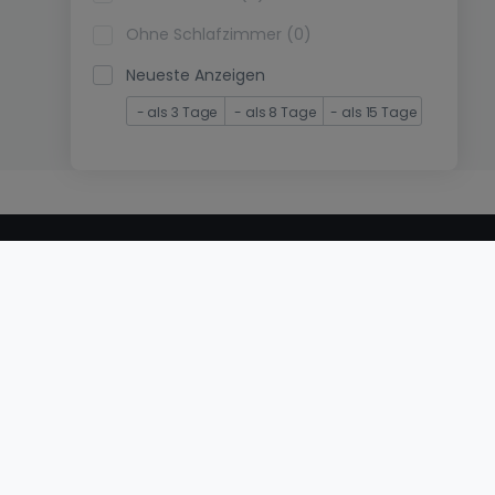
Ohne Schlafzimmer (0)
Neueste Anzeigen
- als 3 Tage
- als 8 Tage
- als 15 Tage
© 2000 -
2026
atHome International S.à.r.l.
Eduard-Becking-Strasse 5 D - 54293 Trier
Privatperson
Veröffentlichen Sie Ihr Objekt