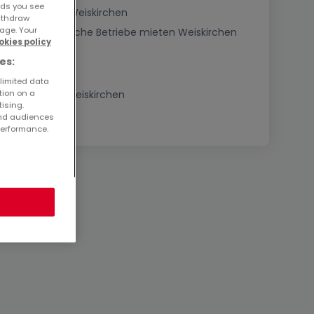
ads you see
Hotels mieten Weiskirchen
withdraw
age. Your
Landwirtschaftliche Betriebe mieten Weiskirchen
okies policy
es:
 limited data
tion on a
Immobilien in Weiskirchen
tising.
and audiences
performance.