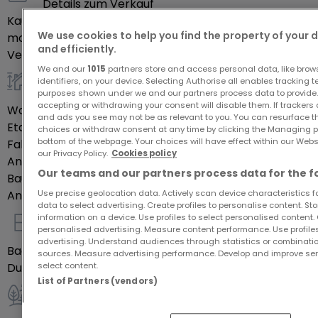
Details zum Verkauf
einen offenen und lichtdurchfluteten Rahmen, der
Kaufpreis
890.000 €
Wohnzimmer, Essbereich und Bibliothek/TV-Bereich
We use cookies to help you find the property of your 
monatliche Nebenkosten
450 €
kombiniert, mit direktem Zugang zur Terrasse.
and efficiently.
Verfügbarkeit
Noch zu bestätigen
We and our
1015
partners store and access personal data, like brow
identifiers, on your device. Selecting Authorise all enables tracking 
**Anordnung:**
allgemein
purposes shown under we and our partners process data to provide.
accepting or withdrawing your consent will disable them. If trackers
Wohnfläche
180
m²
and ads you see may not be as relevant to you. You can resurface 
* Eingangshalle mit eingebauten Schränken und
Etage des Objektes
3
choices or withdraw consent at any time by clicking the Managing p
Waschküche
bottom of the webpage. Your choices will have effect within our Websit
Fahrstuhl
Ja
our Privacy Policy.
Cookies policy
Anzahl Schlafzimmer
* Elternsuite von etwa **28 m²** mit großem
3
Our teams and our partners process data for the f
Baujahr laut Energieausweis
2021
Ankleideraum und direktem Zugang zu einem
Use precise geolocation data. Actively scan device characteristics for
Anzeigen mit Preisnachlass
Ja
eleganten Badezimmer mit freistehender
data to select advertising. Create profiles to personalise content. S
Badewanne und italienischer Dusche mit
information on a device. Use profiles to select personalised content. C
personalised advertising. Measure content performance. Use profiles
Innenausstattung
Regeneffekt
advertising. Understand audiences through statistics or combinatio
Badezimmer
1
sources. Measure advertising performance. Develop and improve serv
* Zwei weitere Schlafzimmer von **±14 m²** und
select content.
Duschräume
1
**±16 m²**, ruhig, hell und mit freiem Blick auf die
List of Partners (vendors)
Natur
Außenbereich
* Zweites Badezimmer von etwa **5 m²**, ideal