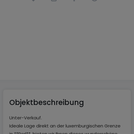
Penthouse-Wohnung
3 Schlafzimmer
in
Perl
890.000 €
180
m²
3
2
Objektbeschreibung
Unter-Verkauf.
Ideale Lage direkt an der luxemburgischen Grenze
in **Perl**, bieten wir Ihnen dieses wunderschöne