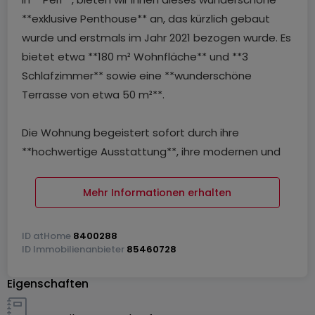
**exklusive Penthouse** an, das kürzlich gebaut
wurde und erstmals im Jahr 2021 bezogen wurde. Es
bietet etwa **180 m² Wohnfläche** und **3
Schlafzimmer** sowie eine **wunderschöne
Terrasse von etwa 50 m²**.
Die Wohnung begeistert sofort durch ihre
**hochwertige Ausstattung**, ihre modernen und
zeitlosen Linien sowie die Qualität der verwendeten
Materialien. Sie verfügt unter anderem über eine
Mehr Informationen erhalten
**voll ausgestattete Premium-Küche**, ein
**kontrolliertes Belüftungssystem** und
ID
atHome
8400288
**Klimaanlage**, die für optimalen Komfort zu jeder
ID
Immobilienanbieter
85460728
Jahreszeit sorgen.
Eigenschaften
Der Hauptwohnbereich von etwa **54 m²** bietet