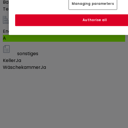
Balkon
50
m²
Managing parameters
gelegen in der Nähe der Schlafzimmer
Terrasse
50
m²
Authorise all
**Nebenräume und Ausstattung:**
Energie / Heizung
Energieeffizienzklasse
* 3 Außenstellplätze (separat verkauft zu 20.000 €
A
pro Stellplatz)
* Privatkeller
sonstiges
Keller
* Gemeinschaftskeller
Ja
Wäschekammer
Ja
* Technikraum und Heizraum
**Lage:**
* Schneller Zugang zur Autobahn **A13** in 3
Minuten
* Unmittelbare Nähe zu Geschäften: Rewe, DM, Lidl,
Aldi (150 m), sowie Delhaize Schengen, Smatch