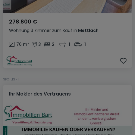
278.800 €
Wohnung
3 Zimmer
zum Kauf
in
Mettlach
76
m²
3
2
1
1
SPOTLIGHT
Ihr Makler des Vertrauens