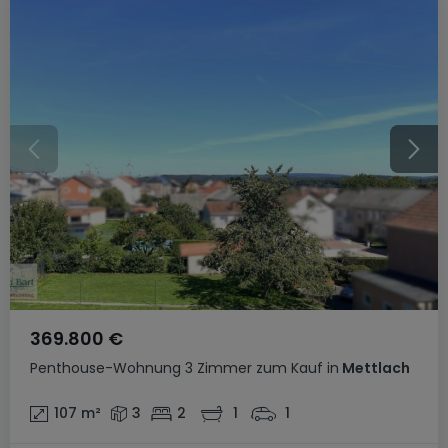
369.800 €
Penthouse-Wohnung
3 Zimmer
zum Kauf
in
Mettlach
107
m²
3
2
1
1