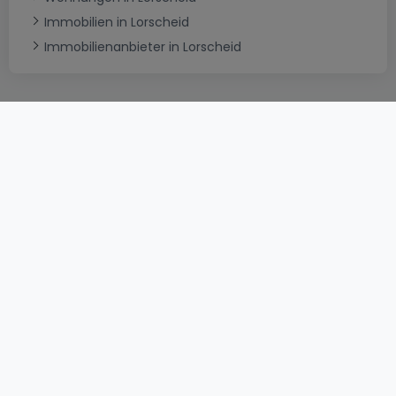
Immobilien in Lorscheid
Immobilienanbieter in Lorscheid
AGB
atHomeGroup
Verkaufsbedingungen
Kontakt
DSA
Datenschutzerklärung
Impressum
Cookies
Karriere
Internetkriminalität
© 2000 -
2026
atHome International S.à.r.l.
Eduard-Becking-Strasse 5 D - 54293 Trier