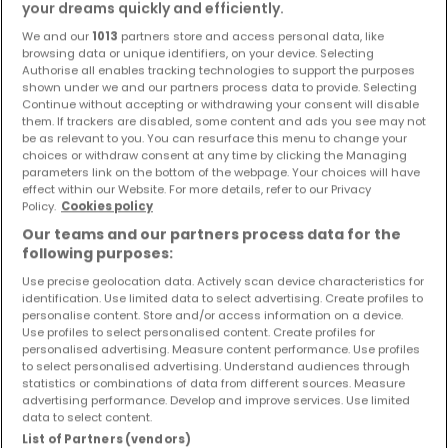
your dreams quickly and efficiently.
Objekte und Preissenkungen direkt in Ihrem
Posteingang zu erhalten!
We and our
1013
partners store and access personal data, like
browsing data or unique identifiers, on your device. Selecting
Authorise all enables tracking technologies to support the purposes
Suchauftrag
shown under we and our partners process data to provide. Selecting
Continue without accepting or withdrawing your consent will disable
them. If trackers are disabled, some content and ads you see may not
be as relevant to you. You can resurface this menu to change your
choices or withdraw consent at any time by clicking the Managing
Wohnungen kaufen in der Nähe
parameters link on the bottom of the webpage. Your choices will have
effect within our Website. For more details, refer to our Privacy
Policy.
Cookies policy
Kaufen Wohnungen Schweich
Our teams and our partners process data for the
Kaufen Wohnungen Fell
following purposes:
Kaufen Wohnungen Klüsserath
Use precise geolocation data. Actively scan device characteristics for
Kaufen Wohnungen Mehring
identification. Use limited data to select advertising. Create profiles to
personalise content. Store and/or access information on a device.
Kaufen Wohnungen Kell
Use profiles to select personalised content. Create profiles for
personalised advertising. Measure content performance. Use profiles
to select personalised advertising. Understand audiences through
statistics or combinations of data from different sources. Measure
advertising performance. Develop and improve services. Use limited
Bitte ändern Sie Ihre Suche und versuchen Sie
data to select content.
List of Partners (vendors)
es erneut