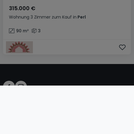
315.000 €
Wohnung
3 Zimmer
zum Kauf
in
Perl
90
m²
3
AGB
atHomeGroup
Verkaufsbedingungen
Kontakt
DSA
Datenschutzerklärung
Impressum
Cookies
Karriere
Internetkriminalität