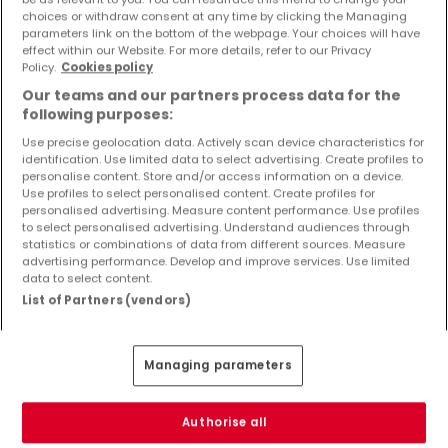
choices or withdraw consent at any time by clicking the Managing
parameters link on the bottom of the webpage. Your choices will have
effect within our Website. For more details, refer to our Privacy
Policy.
Cookies policy
Our teams and our partners process data for the
following purposes:
Use precise geolocation data. Actively scan device characteristics for
identification. Use limited data to select advertising. Create profiles to
personalise content. Store and/or access information on a device.
Use profiles to select personalised content. Create profiles for
personalised advertising. Measure content performance. Use profiles
to select personalised advertising. Understand audiences through
statistics or combinations of data from different sources. Measure
advertising performance. Develop and improve services. Use limited
data to select content.
List of Partners (vendors)
Managing parameters
377.800 €
Authorise all
Wohnung
3 Zimmer
zum Kauf
in
Perl