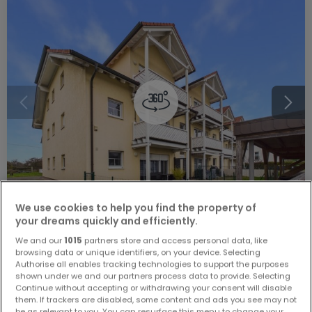
We use cookies to help you find the property of
your dreams quickly and efficiently.
344.800 €
We and our
1015
partners store and access personal data, like
browsing data or unique identifiers, on your device. Selecting
Wohnung
3 Zimmer
zum Kauf
in
Perl
Authorise all enables tracking technologies to support the purposes
shown under we and our partners process data to provide. Selecting
90
m²
3
2
1
1
Continue without accepting or withdrawing your consent will disable
them. If trackers are disabled, some content and ads you see may not
be as relevant to you. You can resurface this menu to change your