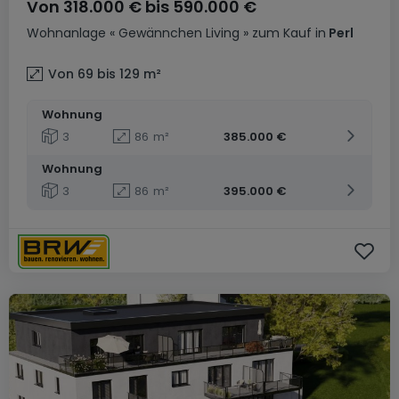
Von
318.000 €
bis
590.000 €
Wohnanlage
« Gewännchen Living »
zum Kauf
in
Perl
Von 69 bis 129
m²
Wohnung
3
86
m²
385.000 €
Wohnung
3
86
m²
395.000 €