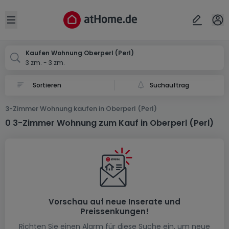
Ort
Abbrechen
ok
Open sidebar
Perl-Oberperl
Kaufen Wohnung Oberperl (Perl)
3 zm. - 3 zm.
Suchauftrag
3-Zimmer Wohnung kaufen in Oberperl (Perl)
0 3-Zimmer Wohnung zum Kauf in Oberperl (Perl)
Vorschau auf neue Inserate und
Preissenkungen!
Richten Sie einen Alarm für diese Suche ein, um neue