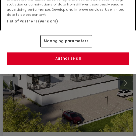
74
m²
2
1
1
statistics or combinations of data from different sources. Measure
advertising performance. Develop and improve services. Use limited
data to select content.
List of Partners (vendors)
Managing parameters
Authorise all