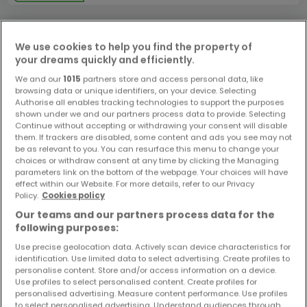
We use cookies to help you find the property of
your dreams quickly and efficiently.
We and our
1015
partners store and access personal data, like
browsing data or unique identifiers, on your device. Selecting
Authorise all enables tracking technologies to support the purposes
shown under we and our partners process data to provide. Selecting
Continue without accepting or withdrawing your consent will disable
them. If trackers are disabled, some content and ads you see may not
be as relevant to you. You can resurface this menu to change your
choices or withdraw consent at any time by clicking the Managing
parameters link on the bottom of the webpage. Your choices will have
effect within our Website. For more details, refer to our Privacy
Policy.
Cookies policy
Our teams and our partners process data for the
following purposes:
Use precise geolocation data. Actively scan device characteristics for
identification. Use limited data to select advertising. Create profiles to
238.800 €
personalise content. Store and/or access information on a device.
Wohnung
2 Zimmer
zum Kauf
in
Perl
Use profiles to select personalised content. Create profiles for
personalised advertising. Measure content performance. Use profiles
to select personalised advertising. Understand audiences through