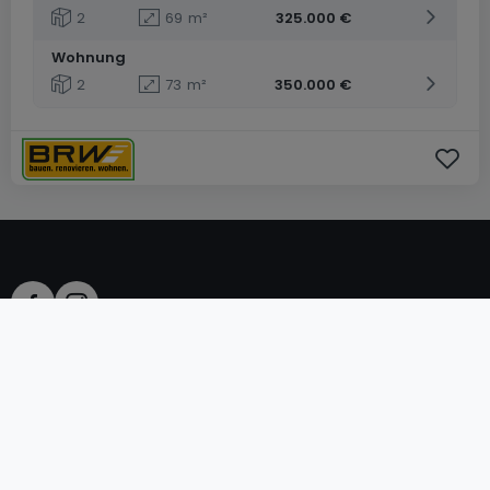
2
69
m²
325.000 €
Wohnung
2
73
m²
350.000 €
AGB
atHomeGroup
Verkaufsbedingungen
Kontakt
DSA
Datenschutzerklärung
Impressum
Cookies
Karriere
Internetkriminalität