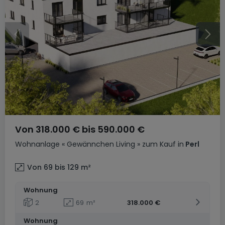
Von
318.000 €
bis
590.000 €
Wohnanlage
« Gewännchen Living »
zum Kauf
in
Perl
Von 69 bis 129
m²
Wohnung
2
69
m²
318.000 €
Wohnung