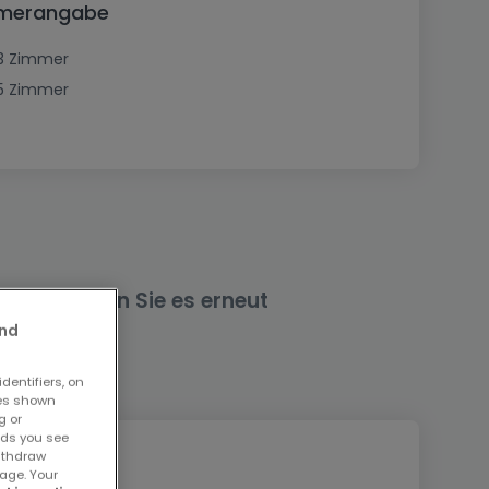
mmerangabe
3 Zimmer
5 Zimmer
nd versuchen Sie es erneut
and
dentifiers, on
ses shown
g or
ads you see
withdraw
age. Your