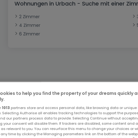
Wohnungen in Urbach - Suche mit einer Zi
Büro
Kein Bauland
Schloss
Dreigeschossige Wohnung
Garage - Parkplatz
Gewerbe
Loft
Büro
Hof
Carport
Gewerbliches Grundstück
2 Zimmer
4 Zimmer
Ladenfläche
Bauernhaus
Dachgeschoss
Garage
6 Zimmer
Landhaus
Erdgeschoss
Geschäft
Bungalow
Restaurant
Ebenerdiges Haus
Hotel
Lagerfläche
Ferienunterkunft
Landwirtschaftlicher Betrieb
Bitte ändern Sie Ihre Suche u
ookies to help you find the property of your dreams quickly 
ly.
r
1013
partners store and access personal data, like browsing data or unique i
e. Selecting Authorise all enables tracking technologies to support the purpo
nd our partners process data to provide. Selecting Continue without acceptin
g your consent will disable them. If trackers are disabled, some content and 
 as relevant to you. You can resurface this menu to change your choices or 
Top Suchaufträge
 any time by clicking the Managing parameters link on the bottom of the webp