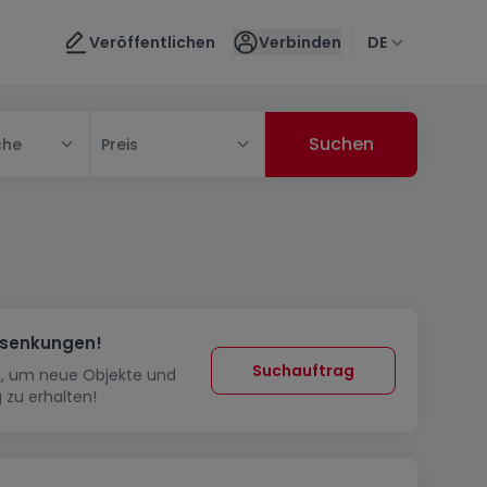
Veröffentlichen
Verbinden
DE
che
Preis
ssenkungen!
Suchauftrag
in, um neue Objekte und
 zu erhalten!