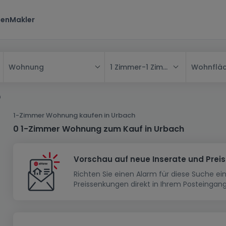
ten
Makler
1 Zimmer
-
1 Zimmer
Wohnflä
Wohnung
Alle
h
Haus
1-Zimmer Wohnung kaufen in Urbach
Wohnung
Haus
0 1-Zimmer Wohnung zum Kauf in Urbach
Neubauprojekt
Einfamilienhaus
Wohnung
Vorschau auf neue Inserate und Prei
Haus bauen
Reihenhaus
Schlafzimmer
Wohnanlage
Richten Sie einen Alarm für diese Suche e
Renditeobjekt
1-Zimmer-Apartment
Doppelhaushälfte
Musterhaus
Wohnsiedlung
Preissenkungen direkt in Ihrem Posteingang
Grundstück
Penthouse-Wohnung
Renditeobjekt
Villa
Grundstück + Haus
Garage - Parkplatz
Rohbau
Bauland
Herrenhaus
Maisonnette