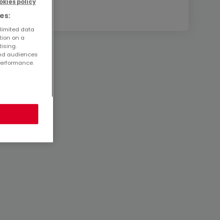
okies policy
es:
 limited data
tion on a
tising.
and audiences
performance.