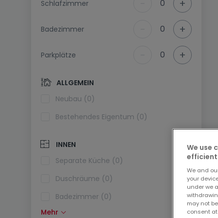
-
+
0
Schlafzimmer
-
+
0
Badezimmer
-
+
0
Parkplätze
ALLGEMEIN
Neubau (0)
Bestehendes Eigentum (0)
INNEN
We use c
efficient
Separate Küche (0)
We and ou
Duschräume (0)
your devic
under we a
withdrawin
Badezimmer (0)
may not be
Mehr
consent at
Einbauküche (0)