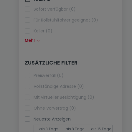
Klimaanlagen (0)
Sofort verfügbar (0)
Glasfaser (0)
Für Rollstuhlfahrer geeignet (0)
Keller (0)
Mehr
Dachboden (0)
Fahrstuhl (0)
ZUSÄTZLICHE FILTER
immobilienleibrente (0)
Ferienimmobilien (0)
Preisverfall (0)
Vollständige Adresse (0)
Mit virtueller Besichtigung (0)
Ohne Vorvertrag (0)
Neueste Anzeigen
- als 3 Tage
- als 8 Tage
- als 15 Tage