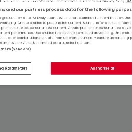
l have effect within our Website. For more details, refer to our Privacy Policy.
Co
Immobilienanbieter in Urbach
s and our partners process data for the following purpos
 geolocation data. Actively scan device characteristics for identification. Use
dvertising. Create profiles to personalise content. Store and/or access informa
 profiles to select personalised content. Create profiles for personalised adver
ntent performance. Use profiles to select personalised advertising. Underst
atistics or combinations of data from different sources. Measure advertising 
 improve services. Use limited data to select content.
artners (vendors)
ng parameters
Authorise all