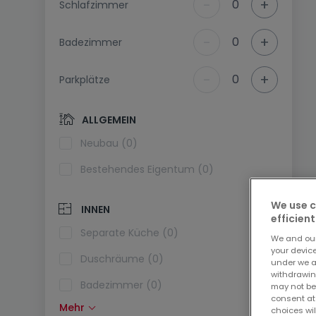
-
+
0
Schlafzimmer
-
+
0
Badezimmer
-
+
0
Parkplätze
ALLGEMEIN
Neubau (0)
Bestehendes Eigentum (0)
We use c
INNEN
efficient
Separate Küche (0)
We and ou
your devic
Duschräume (0)
under we a
withdrawin
Badezimmer (0)
may not be
consent at
Mehr
Einbauküche (0)
choices wil