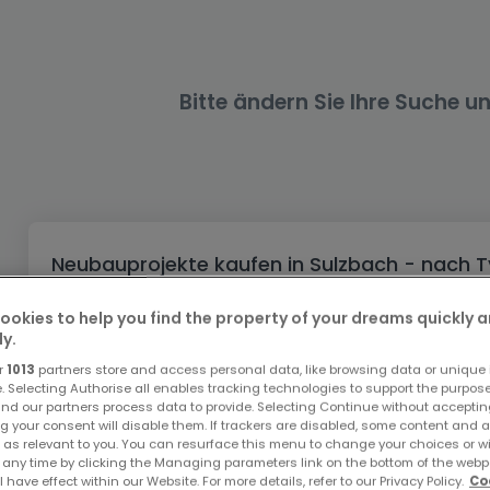
Büro
Kein Bauland
Schloss
Dreigeschossige Wohnung
Garage - Parkplatz
Gewerbe
Loft
Büro
Hof
Carport
Gewerbliches Grundstück
Ladenfläche
Bauernhaus
Dachgeschoss
Garage
Bitte ändern Sie Ihre Suche u
Landhaus
Erdgeschoss
Geschäft
Bungalow
Restaurant
Ebenerdiges Haus
Hotel
Lagerfläche
Ferienunterkunft
Neubauprojekte kaufen in Sulzbach - nach 
Landwirtschaftlicher Betrieb
Kaufen Wohnanlagen Sulzbach
ookies to help you find the property of your dreams quickly 
ly.
Kaufen Wohnsiedlungen Sulzbach
r
1013
partners store and access personal data, like browsing data or unique i
Top Suchaufträge
e. Selecting Authorise all enables tracking technologies to support the purpo
nd our partners process data to provide. Selecting Continue without acceptin
g your consent will disable them. If trackers are disabled, some content and 
Neubauprojekte in Sulzbach
 as relevant to you. You can resurface this menu to change your choices or 
 any time by clicking the Managing parameters link on the bottom of the webp
Immobilienanbieter in Sulzbach
l have effect within our Website. For more details, refer to our Privacy Policy.
Co