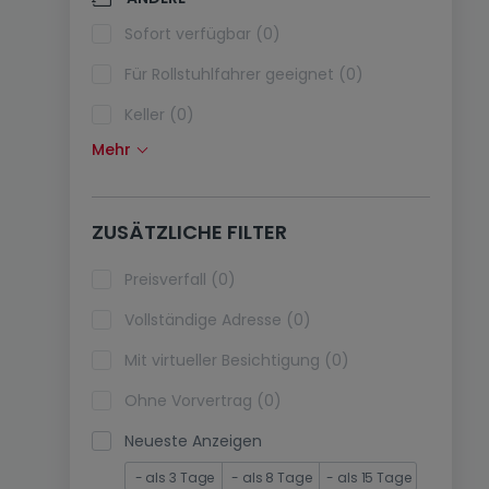
Klimaanlagen (0)
Sofort verfügbar (0)
Glasfaser (0)
Für Rollstuhlfahrer geeignet (0)
Keller (0)
Mehr
Dachboden (0)
Fahrstuhl (0)
ZUSÄTZLICHE FILTER
immobilienleibrente (0)
Ferienimmobilien (0)
Preisverfall (0)
Vollständige Adresse (0)
Mit virtueller Besichtigung (0)
Ohne Vorvertrag (0)
Neueste Anzeigen
- als 3 Tage
- als 8 Tage
- als 15 Tage