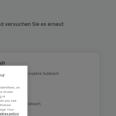
nd versuchen Sie es erneut
Typ
Kaufen Neubauprojekte Sulzbach
and
dentifiers, on
ses shown
g or
ads you see
Immobilien in Sulzbach
withdraw
age. Your
okies policy