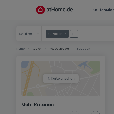
Kaufen
Mie
Kaufen
Sulzbach
+
5
Kaufen
Home
Kaufen
Neubauprojekt
Sulzbach
Mieten
Karte ansehen
Mehr Kriterien