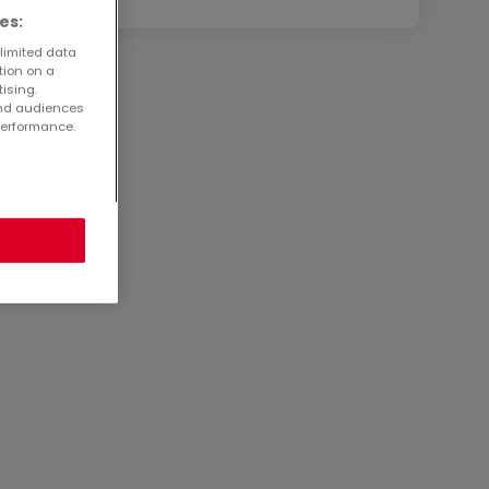
es:
 limited data
tion on a
tising.
and audiences
performance.