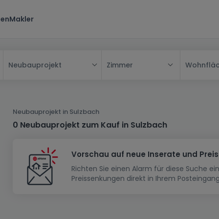
ten
Makler
Zimmer
Wohnflä
Neubauprojekt
Alle
Haus
Neubauprojekt in Sulzbach
Wohnung
Haus
0 Neubauprojekt zum Kauf in Sulzbach
Neubauprojekt
Einfamilienhaus
Wohnung
Vorschau auf neue Inserate und Prei
Haus bauen
Reihenhaus
Schlafzimmer
Wohnanlage
Richten Sie einen Alarm für diese Suche e
Renditeobjekt
1-Zimmer-Apartment
Doppelhaushälfte
Musterhaus
Wohnsiedlung
Preissenkungen direkt in Ihrem Posteingang
Grundstück
Penthouse-Wohnung
Renditeobjekt
Villa
Grundstück + Haus
Garage - Parkplatz
Rohbau
Bauland
Herrenhaus
Maisonnette