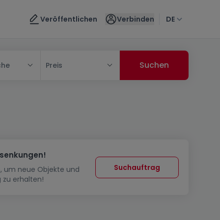
Veröffentlichen
Verbinden
DE
che
Preis
ssenkungen!
Suchauftrag
in, um neue Objekte und
 zu erhalten!