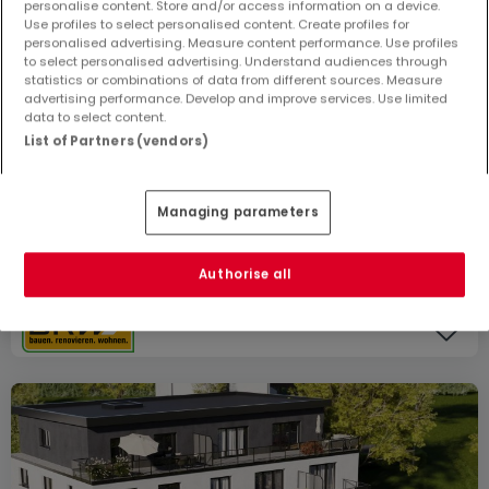
personalise content. Store and/or access information on a device.
Use profiles to select personalised content. Create profiles for
personalised advertising. Measure content performance. Use profiles
Preis ab
375.000 €
to select personalised advertising. Understand audiences through
statistics or combinations of data from different sources. Measure
Wohnanlage
« Neubauprojekt PERL »
zum Kauf
in
Perl
advertising performance. Develop and improve services. Use limited
data to select content.
Von 76 bis 76
m²
List of Partners (vendors)
1 Anzeige entspricht Ihrer Suche
1 Anzeige verfügbar
Managing parameters
Wohnung
2
76
m²
375.000 €
Authorise all