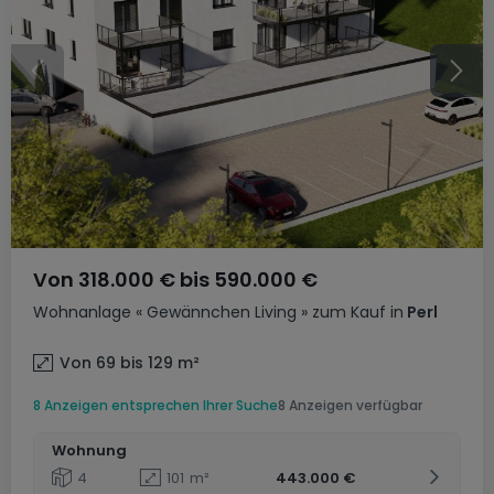
Von
318.000 €
bis
590.000 €
Wohnanlage
« Gewännchen Living »
zum Kauf
in
Perl
Von 69 bis 129
m²
8 Anzeigen entsprechen Ihrer Suche
8 Anzeigen verfügbar
Wohnung
4
101
m²
443.000 €