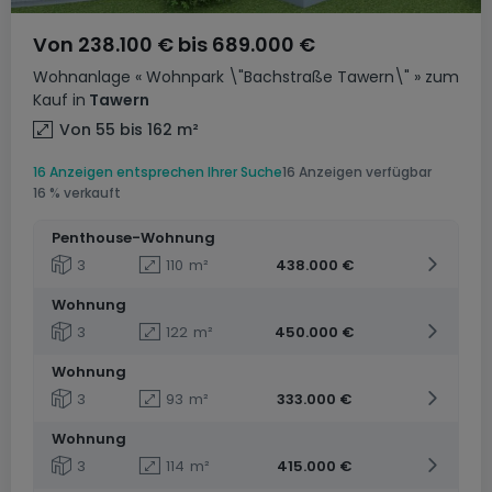
Von
238.100 €
bis
689.000 €
Wohnanlage
« Wohnpark \"Bachstraße Tawern\" »
zum
Kauf
in
Tawern
Von 55 bis 162
m²
16 Anzeigen entsprechen Ihrer Suche
16 Anzeigen verfügbar
16 % verkauft
Penthouse-Wohnung
3
110
m²
438.000 €
Wohnung
3
122
m²
450.000 €
Wohnung
3
93
m²
333.000 €
Wohnung
3
114
m²
415.000 €