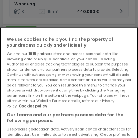
Wohnung
3
115
m²
440.000 €
We use cookies to help you find the property of
your dreams quickly and efficiently.
We and our
1015
partners store and access personal data, like
browsing data or unique identifiers, on your device. Selecting
Authorise all enables tracking technologies to support the purposes
shown under we and our partners process data to provide. Selecting
Continue without accepting or withdrawing your consent will disable
them. If trackers are disabled, some content and ads you see may not
be as relevant to you. You can resurface this menu to change your
choices or withdraw consent at any time by clicking the Managing
parameters link on the bottom of the webpage. Your choices will have
effect within our Website. For more details, refer to our Privacy
Policy.
Cookies policy
Our teams and our partners process data for the
following purposes:
Use precise geolocation data. Actively scan device characteristics for
identification. Use limited data to select advertising. Create profiles to