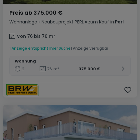
Preis ab
375.000 €
Wohnanlage
« Neubauprojekt PERL »
zum Kauf
in
Perl
Von 76 bis 76
m²
1 Anzeige entspricht Ihrer Suche
1 Anzeige verfügbar
Wohnung
2
76
m²
375.000 €