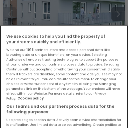
We use cookies to help you find the property of
your dreams quickly and efficiently.
We and our
1015
partners store and access personal data, like
browsing data or unique identifiers, on your device. Selecting
Authorise all enables tracking technologies to support the purposes
shown under we and our partners process data to provide. Selecting
Von
238.100 €
bis
689.000 €
Continue without accepting or withdrawing your consent will disable
them. If trackers are disabled, some content and ads you see may not
Wohnanlage
« Wohnpark \"Bachstraße Tawern\" »
zum
be as relevant to you. You can resurface this menu to change your
Kauf
in
Tawern
choices or withdraw consent at any time by clicking the Managing
parameters link on the bottom of the webpage. Your choices will have
Von 55 bis 162
m²
effect within our Website. For more details, refer to our Privacy
Policy.
Cookies policy
16 Anzeigen entsprechen Ihrer Suche
16 Anzeigen verfügbar
Our teams and our partners process data for the
16 % verkauft
following purposes:
Penthouse-Wohnung
Use precise geolocation data. Actively scan device characteristics for
identification. Use limited data to select advertising. Create profiles to
3
110
m²
438.000 €