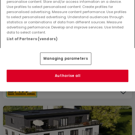
personalise content. Store and/or access information on a device.
Use profiles to select personalised content. Create profiles for
Wohnung
personalised advertising. Measure content performance. Use profiles
3
122
m²
450.000 €
to select personalised advertising. Understand audiences through
statistics or combinations of data from different sources. Measure
Wohnung
advertising performance. Develop and improve services. Use limited
data to select content.
3
93
m²
333.000 €
List of Partners (vendors)
Wohnung
3
114
m²
415.000 €
Managing parameters
Wohnung
3
115
m²
440.000 €
Authorise all