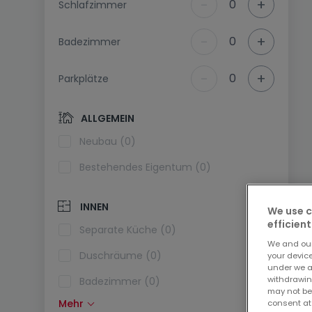
-
+
0
Schlafzimmer
-
+
0
Badezimmer
-
+
0
Parkplätze
ALLGEMEIN
Neubau (0)
Bestehendes Eigentum (0)
INNEN
We use c
efficient
Separate Küche (0)
We and ou
Duschräume (0)
your devic
under we a
withdrawin
Badezimmer (0)
may not be
Mehr
consent at
Einbauküche (0)