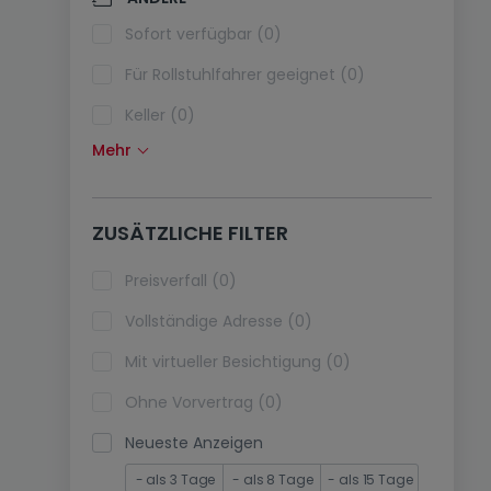
Klimaanlagen (0)
Sofort verfügbar (0)
Glasfaser (0)
Für Rollstuhlfahrer geeignet (0)
Keller (0)
Mehr
Dachboden (0)
Fahrstuhl (0)
ZUSÄTZLICHE FILTER
immobilienleibrente (0)
Ferienimmobilien (0)
Preisverfall (0)
Vollständige Adresse (0)
Mit virtueller Besichtigung (0)
Ohne Vorvertrag (0)
Neueste Anzeigen
- als 3 Tage
- als 8 Tage
- als 15 Tage