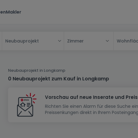
ten
Makler
Zimmer
Wohnflä
Neubauprojekt
Alle
Haus
Neubauprojekt in Longkamp
Wohnung
Haus
0 Neubauprojekt zum Kauf in Longkamp
Neubauprojekt
Einfamilienhaus
Wohnung
Vorschau auf neue Inserate und Prei
Haus bauen
Reihenhaus
Schlafzimmer
Wohnanlage
Richten Sie einen Alarm für diese Suche e
Renditeobjekt
1-Zimmer-Apartment
Doppelhaushälfte
Musterhaus
Wohnsiedlung
Preissenkungen direkt in Ihrem Posteingang
Grundstück
Penthouse-Wohnung
Renditeobjekt
Villa
Grundstück + Haus
Garage - Parkplatz
Rohbau
Bauland
Herrenhaus
Maisonnette