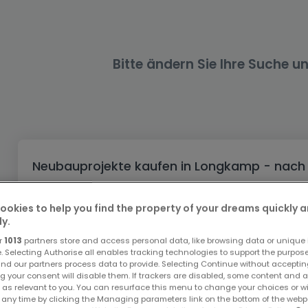
Büro
Kein Bauland
Schloss
Dreigeschossige Wohnung
Garage - Parkplatz
Gewerbe
Loft
Büro
Hof
Carport
Gewerbliches Grundstück
Ladenfläche
Bauernhaus
Dachgeschoss
Garage
Bitte ändern Sie Ihre Suche u
Landhaus
Erdgeschoss
Geschäft
Bungalow
Restaurant
Ebenerdiges Haus
Hotel
Lagerfläche
Ferienunterkunft
Neubauprojekte kaufen in Longkamp - nach
Landwirtschaftlicher Betrieb
Kaufen Wohnanlagen Longkamp
ookies to help you find the property of your dreams quickly 
Kaufen Wohnsiedlungen Longkamp
ly.
r
1013
partners store and access personal data, like browsing data or unique i
Top Suchaufträge
e. Selecting Authorise all enables tracking technologies to support the purpo
nd our partners process data to provide. Selecting Continue without acceptin
Neubauprojekte in Longkamp
g your consent will disable them. If trackers are disabled, some content and 
 as relevant to you. You can resurface this menu to change your choices or 
Immobilienanbieter in Longkamp
 any time by clicking the Managing parameters link on the bottom of the webp