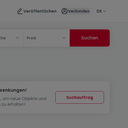
Veröffentlichen
Verbinden
DE
che
Preis
ssenkungen!
Suchauftrag
in, um neue Objekte und
 zu erhalten!