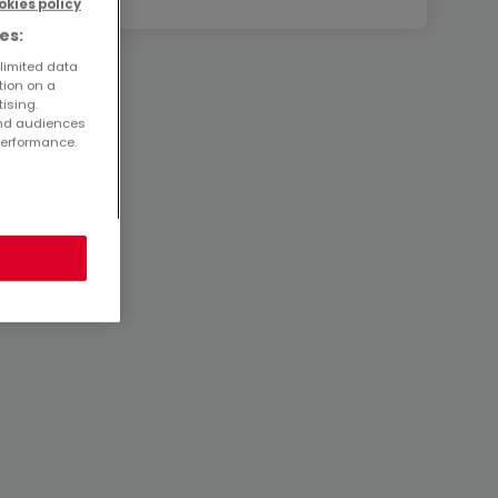
okies policy
es:
 limited data
tion on a
tising.
and audiences
performance.