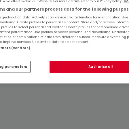
l have effect within our Website. For more details, refer to our Privacy Policy.
Co
s and our partners process data for the following purpos
 geolocation data. Actively scan device characteristics for identification. Use
dvertising. Create profiles to personalise content. Store and/or access informa
 profiles to select personalised content. Create profiles for personalised adver
ntent performance. Use profiles to select personalised advertising. Underst
atistics or combinations of data from different sources. Measure advertising 
 improve services. Use limited data to select content.
artners (vendors)
ng parameters
Authorise all