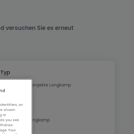
nd versuchen Sie es erneut
 Typ
Kaufen Neubauprojekte Longkamp
and
dentifiers, on
ses shown
g or
Immobilien in Longkamp
ads you see
withdraw
age. Your